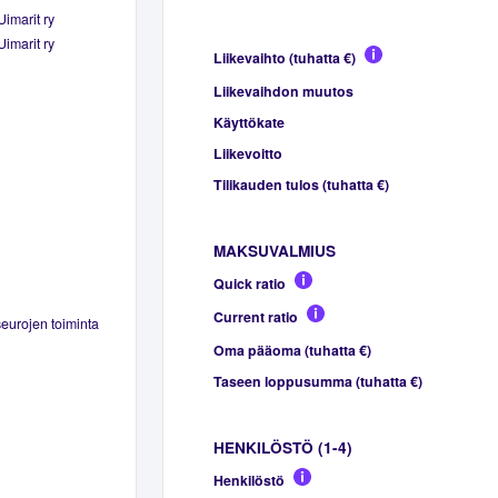
imarit ry
imarit ry
Liikevaihto (tuhatta €)
Liikevaihdon muutos
Käyttökate
Liikevoitto
Tilikauden tulos (tuhatta €)
MAKSUVALMIUS
Quick ratio
Current ratio
seurojen toiminta
Oma pääoma (tuhatta €)
Taseen loppusumma (tuhatta €)
HENKILÖSTÖ (1-4)
Henkilöstö