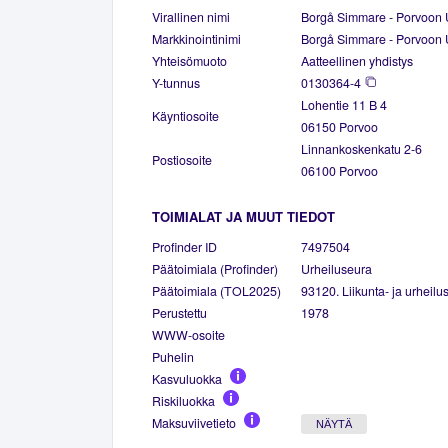
Virallinen nimi
Borgå Simmare - Porvoon U
Markkinointinimi
Borgå Simmare - Porvoon U
Yhteisömuoto
Aatteellinen yhdistys
Y-tunnus
0130364-4
Lohentie 11 B 4
Käyntiosoite
06150 Porvoo
Linnankoskenkatu 2-6
Postiosoite
06100 Porvoo
TOIMIALAT JA MUUT TIEDOT
Profinder ID
7497504
Päätoimiala (Profinder)
Urheiluseura
Päätoimiala (TOL2025)
93120. Liikunta- ja urheilu
Perustettu
1978
WWW-osoite
Puhelin
Kasvuluokka
Riskiluokka
Maksuviivetieto
NÄYTÄ