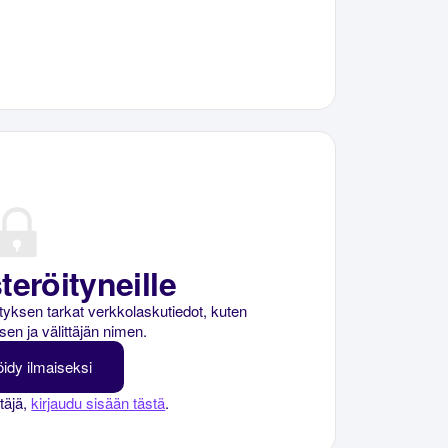
teröityneille
rityksen tarkat verkkolaskutiedot, kuten
sen ja välittäjän nimen.
öidy ilmaiseksi
ttäjä,
kirjaudu sisään tästä
.