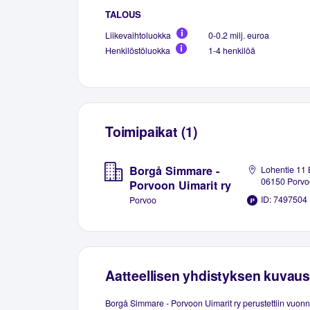
TALOUS
Liikevaihtoluokka
0-0.2 milj. euroa
Henkilöstöluokka
1-4 henkilöä
Toimipaikat (1)
Borgå Simmare -
Lohentie 11 
06150 Porvo
Porvoon Uimarit ry
ID: 7497504
Porvoo
Aatteellisen yhdistyksen kuvaus
Borgå Simmare - Porvoon Uimarit ry perustettiin vuon