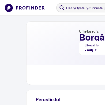
Urheiluseura
Borgå
Liikevaihto
- milj. €
Perustiedot