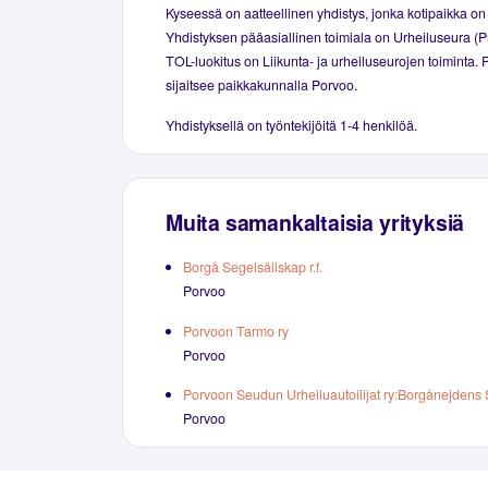
Kyseessä on aatteellinen yhdistys, jonka kotipaikka on
Yhdistyksen pääasiallinen toimiala on Urheiluseura (Pr
TOL-luokitus on Liikunta- ja urheiluseurojen toiminta.
sijaitsee paikkakunnalla Porvoo.
Yhdistyksellä on työntekijöitä 1-4 henkilöä.
Muita samankaltaisia yrityksiä
Borgå Segelsällskap r.f.
Porvoo
Porvoon Tarmo ry
Porvoo
Porvoon Seudun Urheiluautoilijat ry:Borgånejdens Sp
Porvoo