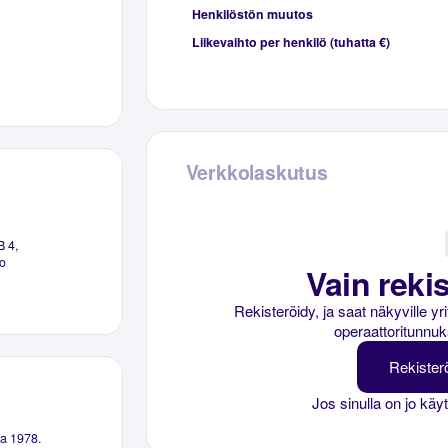
Henkilöstön muutos
Liikevaihto per henkilö (tuhatta €)
Verkkolaskutus
B 4,
o
Vain rekis
Rekisteröidy, ja saat näkyville y
operaattoritunnuk
Rekister
Jos sinulla on jo käy
na 1978.