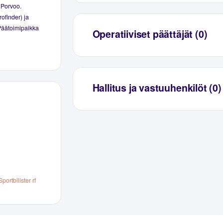
 Porvoo.
ofinder) ja
 Päätoimipaikka
Operatiiviset päättäjät (0)
Hallitus ja vastuuhenkilöt (0)
ortbilister rf