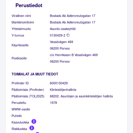
Perustiedot
Virallinen nimi
Bostads Ab Adlercreutzgatan 17
Markkinointinimi
Bostads Ab Adlercreutzgatan 17
Yhteisömuoto
Asunto-osakeyhtiö
Y-tunnus
0130429-2
Vessövägen 469
Käyntiosoite
06200 Porvoo
c/o Henriksson B Vessövägen 469
Postiosoite
06200 Porvoo
TOIMIALAT JA MUUT TIEDOT
Profinder ID
6000130429
Päätoimiala (Profinder)
Kiinteistöjenhallinta
Päätoimiala (TOL2025)
68202. Asuntojen ja asuinkiinteistöjen hallinta
Perustettu
1978
WWW-osoite
Puhelin
Kasvuluokka
Riskiluokka