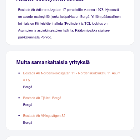
Bostads Ab Adlercreutzgatan 17 perustettiin vuonna 1978. Kyseessä
on asunto-osakeyhtiö, jonka kotipaikka on Borgå. Yhtiön pääasiallinen
toimiala on Kiinteistöjenhallinta (Profinder) ja TOL-luokitus on
Asuntojen ja asuinkiinteistöjen hallinta. Päätoimipaikka sijaitsee
paikkakunnalla Porvoo.
Muita samankaltaisia yrityksiä
Bostads Ab Nordenskiöldsgatan 11 - Nordenskiöldinkatu 11 Asunt
o Oy
Borgå
Bostads Ab Tjället i Borgå
Borgå
Bostads Ab Vikingavägen 32
Borgå