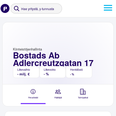
Kiinteistöjenhallinta
Bostads Ab
Adlercreutzgatan 17
Liikevaihto
Liikevoitto
Henkilöstö
- milj. €
- %
- %
Perustiedot
Päättäjät
Toimipaikat