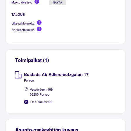
Maksuviivetieto
NÄYTÄ
TALOUS
Liikevaihtoluokka
Henkilöstöluokka
Toimipaikat (1)
Bostads Ab Adlercreutzgatan 17
Porvoo
Vessövägen 469,
06200 Porvoo
ID: 6000130429
Asunto-osakeyhtiön kuvaus