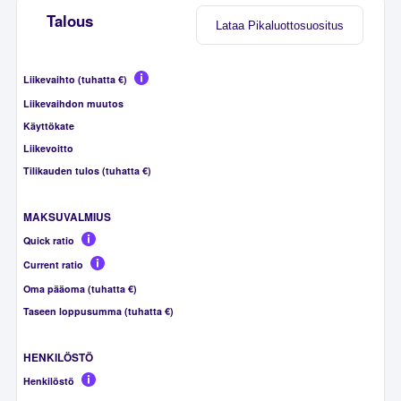
Talous
Lataa Pikaluottosuositus
Liikevaihto (tuhatta €)
Liikevaihdon muutos
Käyttökate
Liikevoitto
Tilikauden tulos (tuhatta €)
MAKSUVALMIUS
Quick ratio
Current ratio
Oma pääoma (tuhatta €)
Taseen loppusumma (tuhatta €)
HENKILÖSTÖ
Henkilöstö