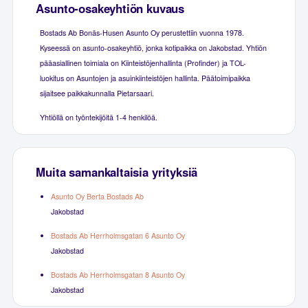
Asunto-osakeyhtiön kuvaus
Bostads Ab Bonäs-Husen Asunto Oy perustettiin vuonna 1978.
Kyseessä on asunto-osakeyhtiö, jonka kotipaikka on Jakobstad. Yhtiön
pääasiallinen toimiala on Kiinteistöjenhallinta (Profinder) ja TOL-
luokitus on Asuntojen ja asuinkiinteistöjen hallinta. Päätoimipaikka
sijaitsee paikkakunnalla Pietarsaari.
Yhtiöllä on työntekijöitä 1-4 henkilöä.
Muita samankaltaisia yrityksiä
Asunto Oy Berta Bostads Ab
Jakobstad
Bostads Ab Herrholmsgatan 6 Asunto Oy
Jakobstad
Bostads Ab Herrholmsgatan 8 Asunto Oy
Jakobstad