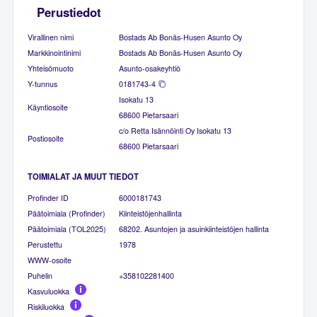
Perustiedot
Virallinen nimi
Bostads Ab Bonäs-Husen Asunto Oy
Markkinointinimi
Bostads Ab Bonäs-Husen Asunto Oy
Yhteisömuoto
Asunto-osakeyhtiö
Y-tunnus
0181743-4
Isokatu 13
Käyntiosoite
68600 Pietarsaari
c/o Retta Isännöinti Oy Isokatu 13
Postiosoite
68600 Pietarsaari
TOIMIALAT JA MUUT TIEDOT
Profinder ID
6000181743
Päätoimiala (Profinder)
Kiinteistöjenhallinta
Päätoimiala (TOL2025)
68202. Asuntojen ja asuinkiinteistöjen hallinta
Perustettu
1978
WWW-osoite
Puhelin
+358102281400
Kasvuluokka
Riskiluokka