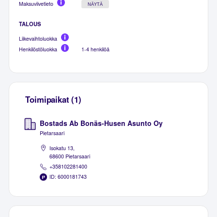
Maksuviivetieto
NÄYTÄ
TALOUS
Liikevaihtoluokka
Henkilöstöluokka
1-4 henkilöä
Toimipaikat (1)
Bostads Ab Bonäs-Husen Asunto Oy
Pietarsaari
Isokatu 13,
68600 Pietarsaari
+358102281400
ID: 6000181743