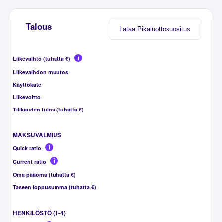
Talous
Lataa Pikaluottosuositus
Liikevaihto (tuhatta €)
Liikevaihdon muutos
Käyttökate
Liikevoitto
Tilikauden tulos (tuhatta €)
MAKSUVALMIUS
Quick ratio
Current ratio
Oma pääoma (tuhatta €)
Taseen loppusumma (tuhatta €)
HENKILÖSTÖ (1-4)