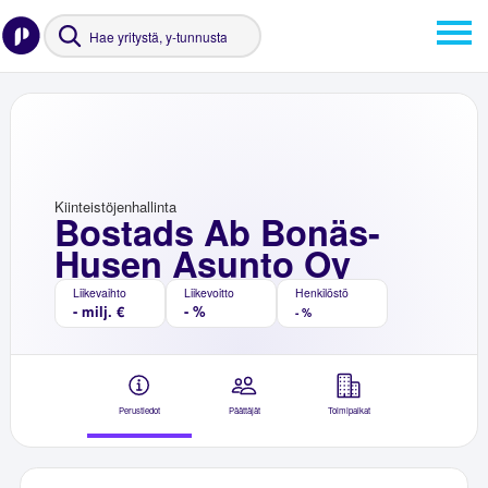
Kiinteistöjenhallinta
Bostads Ab Bonäs-
Husen Asunto Oy
Liikevaihto
Liikevoitto
Henkilöstö
- milj. €
- %
- %
Perustiedot
Päättäjät
Toimipaikat