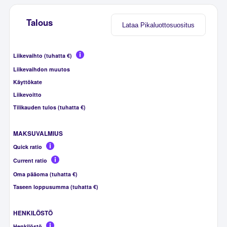
Talous
Lataa Pikaluottosuositus
Liikevaihto (tuhatta €)
Liikevaihdon muutos
Käyttökate
Liikevoitto
Tilikauden tulos (tuhatta €)
MAKSUVALMIUS
Quick ratio
Current ratio
Oma pääoma (tuhatta €)
Taseen loppusumma (tuhatta €)
HENKILÖSTÖ
Henkilöstö