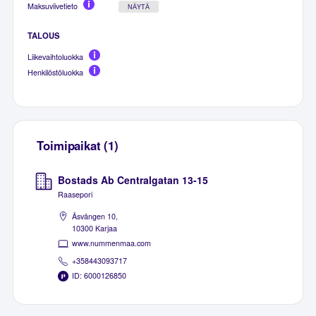
Maksuviivetieto
NÄYTÄ
TALOUS
Liikevaihtoluokka
Henkilöstöluokka
Toimipaikat (1)
Bostads Ab Centralgatan 13-15
Raasepori
Åsvängen 10,
10300 Karjaa
www.nummenmaa.com
+358443093717
ID: 6000126850