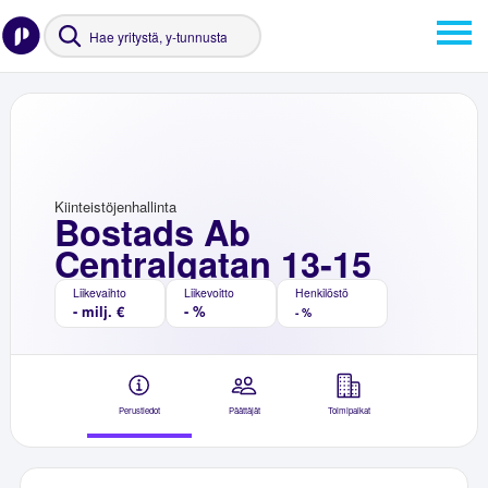
Kiinteistöjenhallinta
Bostads Ab
Centralgatan 13-15
Liikevaihto
Liikevoitto
Henkilöstö
- milj. €
- %
- %
Perustiedot
Päättäjät
Toimipaikat