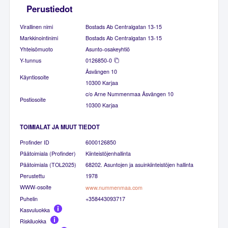
Perustiedot
Virallinen nimi
Bostads Ab Centralgatan 13-15
Markkinointinimi
Bostads Ab Centralgatan 13-15
Yhteisömuoto
Asunto-osakeyhtiö
Y-tunnus
0126850-0
Åsvängen 10
Käyntiosoite
10300 Karjaa
c/o Arne Nummenmaa Åsvängen 10
Postiosoite
10300 Karjaa
TOIMIALAT JA MUUT TIEDOT
Profinder ID
6000126850
Päätoimiala (Profinder)
Kiinteistöjenhallinta
Päätoimiala (TOL2025)
68202. Asuntojen ja asuinkiinteistöjen hallinta
Perustettu
1978
WWW-osoite
www.nummenmaa.com
Puhelin
+358443093717
Kasvuluokka
Riskiluokka