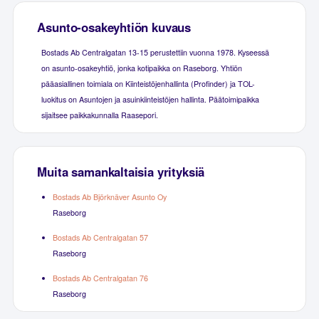
Asunto-osakeyhtiön kuvaus
Bostads Ab Centralgatan 13-15 perustettiin vuonna 1978. Kyseessä
on asunto-osakeyhtiö, jonka kotipaikka on Raseborg. Yhtiön
pääasiallinen toimiala on Kiinteistöjenhallinta (Profinder) ja TOL-
luokitus on Asuntojen ja asuinkiinteistöjen hallinta. Päätoimipaikka
sijaitsee paikkakunnalla Raasepori.
Muita samankaltaisia yrityksiä
Bostads Ab Björknäver Asunto Oy
Raseborg
Bostads Ab Centralgatan 57
Raseborg
Bostads Ab Centralgatan 76
Raseborg