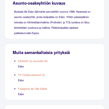
Asunto-osakeyhtiön kuvaus
Bostads Ab Esbo Sjömärke perustettiin vuonna 1988. Kyseessä on
asunto-osakeyhtiö, jonka kotipaikka on Esbo. Yhtiön pääasiallinen
toimiala on Kiinteistöjenhallinta (Profinder) ja TOL-luokitus on Muu
kiinteistöjen vuokraus ja hallinta. Päätoimipaikka sijaitsee
paikkakunnalla Espoo.
Muita samankaltaisia yrityksiä
Kiinteistö Oy Jauhokilo Ab
Esbo
TK-Teollisuuskaasut Oy
Esbo
Fastighets Ab Villa Sällvik
Esbo