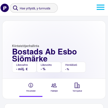
Kiinteistöjenhallinta
Bostads Ab Esbo
Sjömärke
Liikevaihto
Liikevoitto
Henkilöstö
- milj. €
- %
- %
Perustiedot
Päättäjät
Toimipaikat