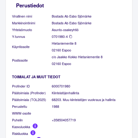
Perustiedot
Virallinen nimi
Bostads Ab Esbo Sjömärke
Markkinointinimi
Bostads Ab Esbo Sjömärke
Yhteisömuoto
Asunto-osakeyhtiö
Y-tunnus
0701980-4
Hietaniementie 8
Käyntiosoite
02160 Espoo
c/o Jaakko Kokko Hietaniementie 8
Postiosoite
02160 Espoo
TOIMIALAT JA MUUT TIEDOT
Profinder ID
6000701980
Päätoimiala (Profinder)
Kiinteistöjenhallinta
Päätoimiala (TOL2025)
68203. Muu kiinteistöjen vuokraus ja hallinta
Perustettu
1988
WWW-osoite
Puhelin
+358504057719
Kasvuluokka
Riskiluokka