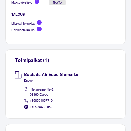
Maksuviivetieto
NÄYTÄ
TALOUS
Liikevaihtoluokka
Henkilöstöluokka
Toimipaikat (1)
Bostads Ab Esbo Sjömärke
Espoo
Hietaniementie 8,
02160 Espoo
+358504057719
ID: 6000701980