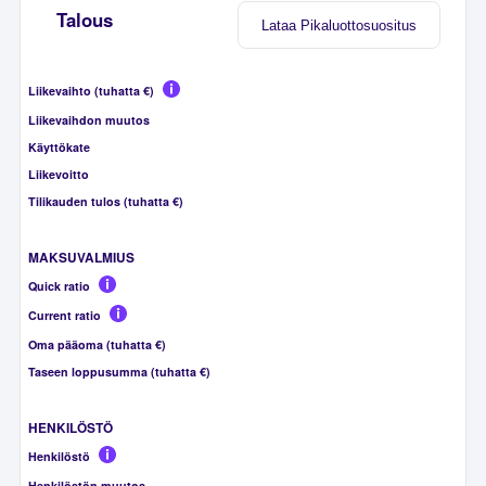
Talous
Lataa Pikaluottosuositus
Liikevaihto (tuhatta €)
Liikevaihdon muutos
Käyttökate
Liikevoitto
Tilikauden tulos (tuhatta €)
MAKSUVALMIUS
Quick ratio
Current ratio
Oma pääoma (tuhatta €)
Taseen loppusumma (tuhatta €)
HENKILÖSTÖ
Henkilöstö
Henkilöstön muutos