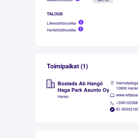
TALOUS
Liikevaihtoluokka
Henkilöstöluokka
Toimipaikat (1)
Bostads Ab Hangö
Halmstadsga
10900 Hank
Haga Park Asunto Oy
www.rettaisan
Hanko
+358102288
ID: 6000216