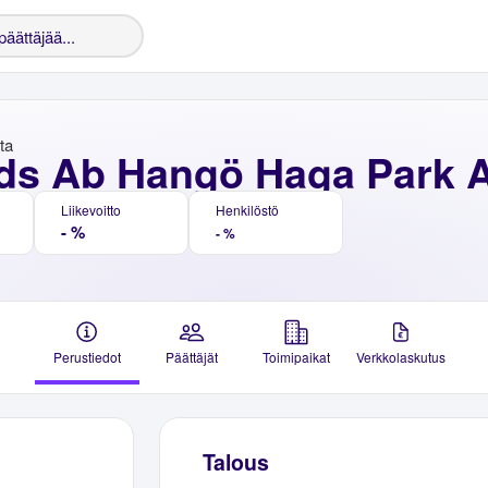
nta
ds Ab Hangö Haga Park 
Liikevoitto
Henkilöstö
- %
- %
Perustiedot
Päättäjät
Toimipaikat
Verkkolaskutus
Talous