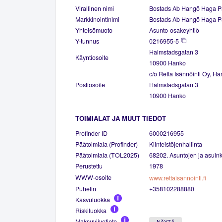
Virallinen nimi
Bostads Ab Hangö Haga P
Markkinointinimi
Bostads Ab Hangö Haga P
Yhteisömuoto
Asunto-osakeyhtiö
Y-tunnus
0216955-5
Halmstadsgatan 3
Käyntiosoite
10900 Hanko
c/o Retta Isännöinti Oy, H
Postiosoite
Halmstadsgatan 3
10900 Hanko
TOIMIALAT JA MUUT TIEDOT
Profinder ID
6000216955
Päätoimiala (Profinder)
Kiinteistöjenhallinta
Päätoimiala (TOL2025)
68202. Asuntojen ja asuinki
Perustettu
1978
WWW-osoite
www.rettaisannointi.fi
Puhelin
+358102288880
Kasvuluokka
Riskiluokka
Maksuviivetieto
NÄYTÄ