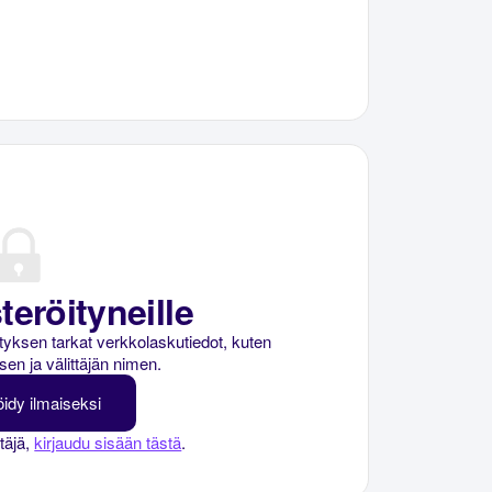
teröityneille
rityksen tarkat verkkolaskutiedot, kuten
sen ja välittäjän nimen.
öidy ilmaiseksi
ttäjä,
kirjaudu sisään tästä
.