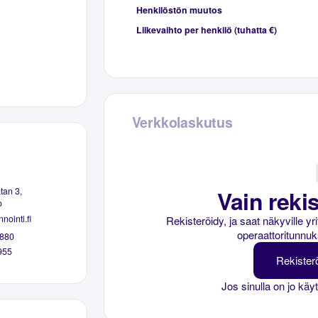
Henkilöstön muutos
Liikevaihto per henkilö (tuhatta €)
Verkkolaskutus
Vain rekis
tan 3,
o
nointi.fi
Rekisteröidy, ja saat näkyville y
operaattoritunnuk
880
955
Rekister
Jos sinulla on jo käy