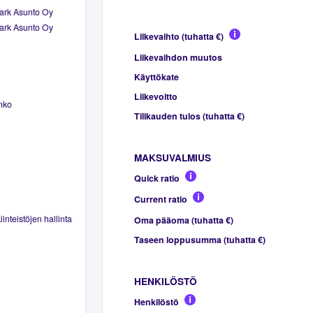
ark Asunto Oy
ark Asunto Oy
Liikevaihto (tuhatta €)
Liikevaihdon muutos
Käyttökate
Liikevoitto
anko
Tilikauden tulos (tuhatta €)
MAKSUVALMIUS
Quick ratio
Current ratio
inteistöjen hallinta
Oma pääoma (tuhatta €)
Taseen loppusumma (tuhatta €)
HENKILÖSTÖ
Henkilöstö