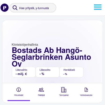
Kiinteistöjenhallinta
Bostads Ab Hangö-
Seglarbrinken Asunto
Oy
Liikevaihto
Liikevoitto
Henkilöstö
- milj. €
- %
- %
Perustiedot
Päättäjät
Toimipaikat
Verkkolaskutus