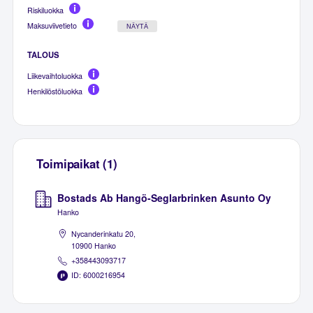
Riskiluokka
Maksuviivetieto
NÄYTÄ
TALOUS
Liikevaihtoluokka
Henkilöstöluokka
Toimipaikat (1)
Bostads Ab Hangö-Seglarbrinken Asunto Oy
Hanko
Nycanderinkatu 20,
10900 Hanko
+358443093717
ID: 6000216954