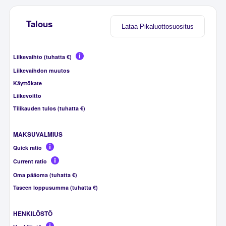
Talous
Lataa Pikaluottosuositus
Liikevaihto (tuhatta €)
Liikevaihdon muutos
Käyttökate
Liikevoitto
Tilikauden tulos (tuhatta €)
MAKSUVALMIUS
Quick ratio
Current ratio
Oma pääoma (tuhatta €)
Taseen loppusumma (tuhatta €)
HENKILÖSTÖ