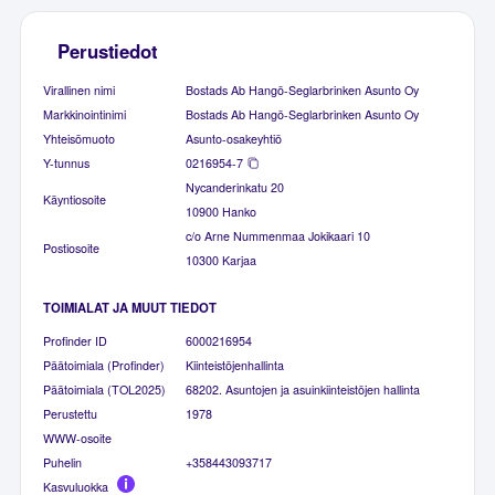
Perustiedot
Virallinen nimi
Bostads Ab Hangö-Seglarbrinken Asunto Oy
Markkinointinimi
Bostads Ab Hangö-Seglarbrinken Asunto Oy
Yhteisömuoto
Asunto-osakeyhtiö
Y-tunnus
0216954-7
Nycanderinkatu 20
Käyntiosoite
10900 Hanko
c/o Arne Nummenmaa Jokikaari 10
Postiosoite
10300 Karjaa
TOIMIALAT JA MUUT TIEDOT
Profinder ID
6000216954
Päätoimiala (Profinder)
Kiinteistöjenhallinta
Päätoimiala (TOL2025)
68202. Asuntojen ja asuinkiinteistöjen hallinta
Perustettu
1978
WWW-osoite
Puhelin
+358443093717
Kasvuluokka