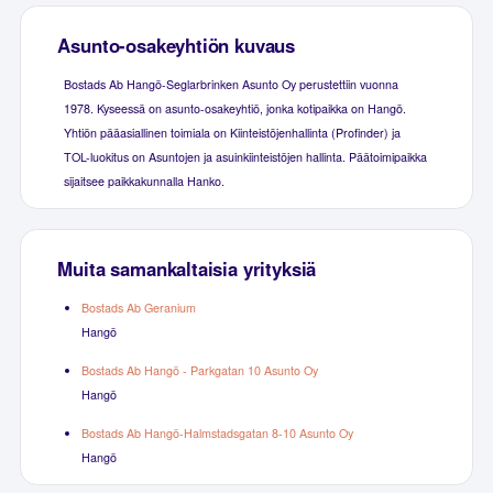
Asunto-osakeyhtiön kuvaus
Bostads Ab Hangö-Seglarbrinken Asunto Oy perustettiin vuonna
1978. Kyseessä on asunto-osakeyhtiö, jonka kotipaikka on Hangö.
Yhtiön pääasiallinen toimiala on Kiinteistöjenhallinta (Profinder) ja
TOL-luokitus on Asuntojen ja asuinkiinteistöjen hallinta. Päätoimipaikka
sijaitsee paikkakunnalla Hanko.
Muita samankaltaisia yrityksiä
Bostads Ab Geranium
Hangö
Bostads Ab Hangö - Parkgatan 10 Asunto Oy
Hangö
Bostads Ab Hangö-Halmstadsgatan 8-10 Asunto Oy
Hangö