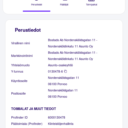
Perustiedot
Päättäjät
Toimipaikat
Perustiedot
Bostads Ab Nordenskiöldsgatan 11 -
Virallinen nimi
Nordenskiöldinkatu 11 Asunto Oy
Bostads Ab Nordenskiöldsgatan 11 -
Markkinointinimi
Nordenskiöldinkatu 11 Asunto Oy
Yhteisömuoto
Asunto-osakeyhtiö
Y-tunnus
0130478-6
Nordenskiöldsgatan 11
Käyntiosoite
06100 Porvoo
Nordenskiöldgatan 11
Postiosoite
06100 Porvoo
TOIMIALAT JA MUUT TIEDOT
Profinder ID
6000130478
Päätoimiala (Profinder)
Kiinteistöjenhallinta