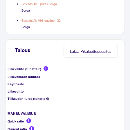
Bostads Ab Tjället i Borgå
Borgå
Bostads Ab Vikingavägen 32
Borgå
Talous
Lataa Pikaluottosuositus
Liikevaihto (tuhatta €)
Liikevaihdon muutos
Käyttökate
Liikevoitto
Tilikauden tulos (tuhatta €)
MAKSUVALMIUS
Quick ratio
Current ratio