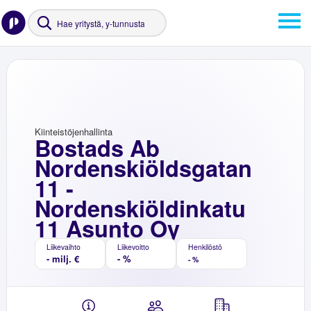
Kiinteistöjenhallinta
Bostads Ab
Nordenskiöldsgatan
11 -
Nordenskiöldinkatu
11 Asunto Oy
Liikevaihto
Liikevoitto
Henkilöstö
- milj. €
- %
- %