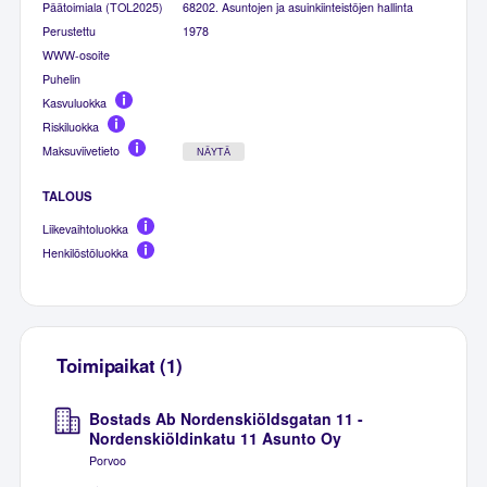
Päätoimiala (TOL2025)
68202. Asuntojen ja asuinkiinteistöjen hallinta
Perustettu
1978
WWW-osoite
Puhelin
Kasvuluokka
Riskiluokka
Maksuviivetieto
NÄYTÄ
TALOUS
Liikevaihtoluokka
Henkilöstöluokka
Toimipaikat (1)
Bostads Ab Nordenskiöldsgatan 11 -
Nordenskiöldinkatu 11 Asunto Oy
Porvoo