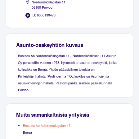
Nordenskiöldsgatan 11,
06100 Porvoo
ID: 6000130478
Asunto-osakeyhtiön kuvaus
Bostads Ab Nordenskiöldsgatan 11 - Nordenskiöldinkatu 11 Asunto
Oy perustettiin vuonna 1978. Kyseessä on asunto-osakeyhtiö, jonka
kotipaikka on Borgå. Yhtiön pääasiallinen toimiala on
Kiinteistöjenhallinta (Profinder) ja TOL-luokitus on Asuntojen ja
asuinkiinteistöjen hallinta. Päätoimipaikka sijaitsee paikkakunnalla
Porvoo.
Muita samankaltaisia yrityksiä
Bostads Ab Adlercreutzgatan 17
Borgå