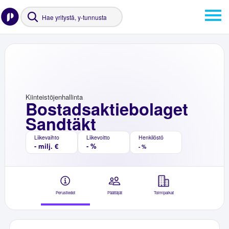
Kiinteistöjenhallinta
Bostadsaktiebolaget
Sandtäkt
Liikevaihto
Liikevoitto
Henkilöstö
- milj. €
- %
- %
Perustiedot
Päättäjät
Toimipaikat