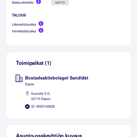
Maksuviivetieto
NÄYTÄ
TALOUS
Liikevaihtoluokka
Henkilöstöluokka
Toimipaikat (1)
Bostadsaktiebolaget Sandtäkt
Espoo
Kuoretie 5 G,
02170 Espoo
ID: 6000102628
Asunto-osakeyhtiön kuvaus