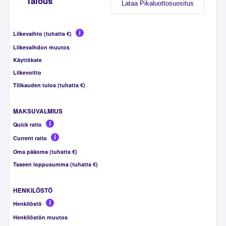
Talous
Lataa Pikaluottosuositus
Liikevaihto (tuhatta €)
Liikevaihdon muutos
Käyttökate
Liikevoitto
Tilikauden tulos (tuhatta €)
MAKSUVALMIUS
Quick ratio
Current ratio
Oma pääoma (tuhatta €)
Taseen loppusumma (tuhatta €)
HENKILÖSTÖ
Henkilöstö
Henkilöstön muutos