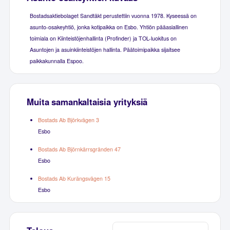
Bostadsaktiebolaget Sandtäkt perustettiin vuonna 1978. Kyseessä on
asunto-osakeyhtiö, jonka kotipaikka on Esbo. Yhtiön pääasiallinen
toimiala on Kiinteistöjenhallinta (Profinder) ja TOL-luokitus on
Asuntojen ja asuinkiinteistöjen hallinta. Päätoimipaikka sijaitsee
paikkakunnalla Espoo.
Muita samankaltaisia yrityksiä
Bostads Ab Björkvägen 3
Esbo
Bostads Ab Björnkärrsgränden 47
Esbo
Bostads Ab Kurängsvägen 15
Esbo