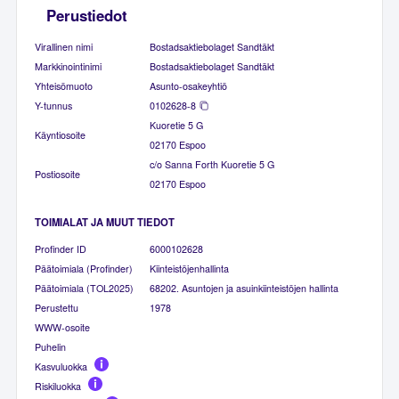
Perustiedot
Virallinen nimi
Bostadsaktiebolaget Sandtäkt
Markkinointinimi
Bostadsaktiebolaget Sandtäkt
Yhteisömuoto
Asunto-osakeyhtiö
Y-tunnus
0102628-8
Kuoretie 5 G
Käyntiosoite
02170 Espoo
c/o Sanna Forth Kuoretie 5 G
Postiosoite
02170 Espoo
TOIMIALAT JA MUUT TIEDOT
Profinder ID
6000102628
Päätoimiala (Profinder)
Kiinteistöjenhallinta
Päätoimiala (TOL2025)
68202. Asuntojen ja asuinkiinteistöjen hallinta
Perustettu
1978
WWW-osoite
Puhelin
Kasvuluokka
Riskiluokka