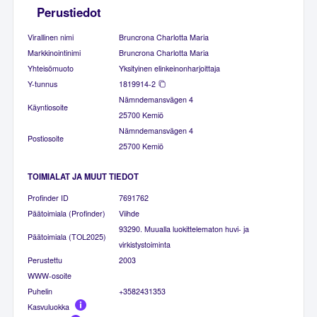
Perustiedot
Virallinen nimi
Bruncrona Charlotta Maria
Markkinointinimi
Bruncrona Charlotta Maria
Yhteisömuoto
Yksityinen elinkeinonharjoittaja
Y-tunnus
1819914-2
Nämndemansvägen 4
Käyntiosoite
25700 Kemiö
Nämndemansvägen 4
Postiosoite
25700 Kemiö
TOIMIALAT JA MUUT TIEDOT
Profinder ID
7691762
Päätoimiala (Profinder)
Viihde
93290. Muualla luokittelematon huvi- ja
Päätoimiala (TOL2025)
virkistystoiminta
Perustettu
2003
WWW-osoite
Puhelin
+3582431353
Kasvuluokka