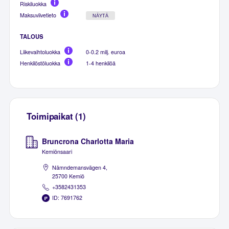
Riskiluokka
Maksuviivetieto
NÄYTÄ
TALOUS
Liikevaihtoluokka
0-0.2 milj. euroa
Henkilöstöluokka
1-4 henkilöä
Toimipaikat (1)
Bruncrona Charlotta Maria
Kemiönsaari
Nämndemansvägen 4,
25700 Kemiö
+3582431353
ID: 7691762