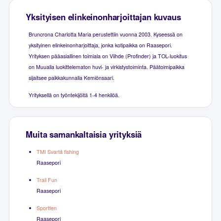
Yksityisen elinkeinonharjoittajan kuvaus
Bruncrona Charlotta Maria perustettiin vuonna 2003. Kyseessä on
yksityinen elinkeinonharjoittaja, jonka kotipaikka on Raasepori.
Yrityksen pääasiallinen toimiala on Viihde (Profinder) ja TOL-luokitus
on Muualla luokittelematon huvi- ja virkistystoiminta. Päätoimipaikka
sijaitsee paikkakunnalla Kemiönsaari.
Yrityksellä on työntekijöitä 1-4 henkilöä.
Muita samankaltaisia yrityksiä
TMI Svartå fishing
Raasepori
Trail Fun
Raasepori
Sportten
Raasepori