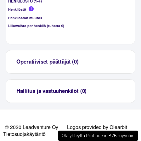
HENKILÖSTÖ (1-4)
Henkilöstö
Henkilöstön muutos
Liikevaihto per henkilö (tuhatta €)
Operatiiviset päättäjät (0)
Hallitus ja vastuuhenkilöt (0)
© 2020 Leadventure Oy
Logos provided by Clearbit
Tietosuojakäytäntö
Ota yhteyttä Profinderin B2B myyntiin