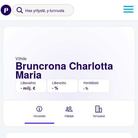
Viihde
Bruncrona Charlotta
Maria
Liikevaihto
Liikevoitto
Henkilöstö
- milj. €
- %
- %
Perustiedot
Päättäjät
Toimipaikat