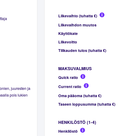
Liikevaihto (tuhatta €)
ttaja
Liikevaihdon muutos
Käyttökate
Liikevoitto
Tilikauden tulos (tuhatta €)
MAKSUVALMIUS
Quick ratio
Current ratio
nien, juuresten ja
aalla pois lukien
Oma pääoma (tuhatta €)
Taseen loppusumma (tuhatta €)
HENKILÖSTÖ (1-4)
Henkilöstö