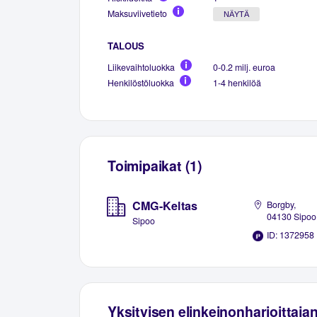
Maksuviivetieto
NÄYTÄ
TALOUS
Liikevaihtoluokka
0-0.2 milj. euroa
Henkilöstöluokka
1-4 henkilöä
Toimipaikat (1)
CMG-Keltas
Borgby,
04130 Sipoo
Sipoo
ID: 1372958
Yksityisen elinkeinonharjoittaja