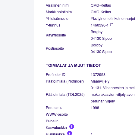
Virallinen nimi
CMG-Keltas
Markkinointinimi
CMG-Keltas
Yhteisömuoto
Yksityinen elinkeinonharjoi
Y-tunnus
1460396-1
Borgby
Käyntiosoite
04130 Sipoo
Borgby
Postiosoite
04130 Sipoo
TOIMIALAT JA MUUT TIEDOT
Profinder ID
1372958
Päätoimiala (Profinder)
Maanviljely
01131. Vihannesten ja melo
Päätoimiala (TOL2025)
mukulakasvien viljely avom
perunan viljely
Perustettu
1998
WWW-osoite
Puhelin
Kasvuluokka
Riskiluokka
1