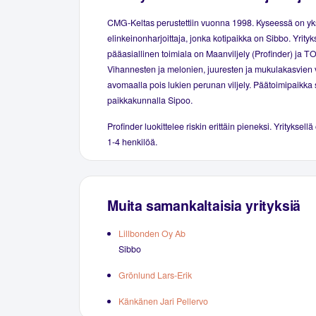
CMG-Keltas perustettiin vuonna 1998. Kyseessä on yk
elinkeinonharjoittaja, jonka kotipaikka on Sibbo. Yrity
pääasiallinen toimiala on Maanviljely (Profinder) ja TO
Vihannesten ja melonien, juuresten ja mukulakasvien v
avomaalla pois lukien perunan viljely. Päätoimipaikka s
paikkakunnalla Sipoo.
Profinder luokittelee riskin erittäin pieneksi. Yrityksellä
1-4 henkilöä.
Muita samankaltaisia yrityksiä
Lillbonden Oy Ab
Sibbo
Grönlund Lars-Erik
Känkänen Jari Pellervo