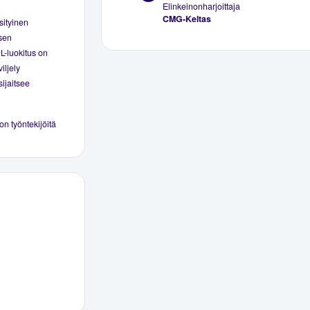
Elinkeinonharjoittaja
CMG-Keltas
sityinen
ksen
L-luokitus on
iljely
ijaitsee
 on työntekijöitä