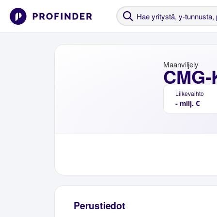
Maanviljely
CMG-K
Liikevaihto
- milj. €
Perustiedot