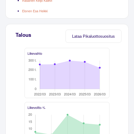
Räsänen Keijo Kalevi
Elonen Esa Heikki
Talous
Lataa Pikaluottosuositus
Liikevaihto
Liikevoitto-%