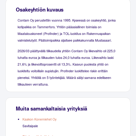
Osakeyhtiön kuvaus
Contam Oy perustettiin vuonna 1995. Kyseessä on osakeyhtiö, jonka
kotipaikka on Tammerfors. Yhtiön pääasiallinen toimiala on
Maatalouskoneet (Profinder) ja TOL-luokitus on Rakennuspaikan
valmistelutyöt. Päätoimipaikka sijaitsee paikkakunnalla Mustasaari.
2026/03 päättyvällä tilikaudella yhtiön Contam Oy liikevaihto oli 225,0
tuhatta euroa ja tilikauden tulos 24,0 tuhatta euroa. Liikevaihto laski
21,6% ja liikevoittoprosentti oli 13,3%. Kasvun puolesta yhtiö on
luokiteltu voitollisiin supistujiin. Profinder luokittelee riskin erittäin
pieneksi. Yhtiöllä on 5 työntekijää. Määrä säilyi samana edelliseen
tilikauteen verrattuna.
Muita samankaltaisia yrityksiä
Kaakon Konemiehet Oy
Savitaipale