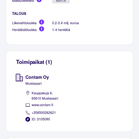
Maksuviivetieto
NÄYTÄ
TALOUS
Liikevaihtoluokka
0.2-0.4 milj. euroa
Henkilöstöluokka
1-4 henkilöä
Toimipaikat (1)
Contam Oy
Mustasaari
Kauppakuja 6,
65610 Mustasaari
www.contam.fi
+358500262621
ID: 3105090