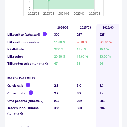
2024/03
2025/03
2026/03
Liikevaihto (tuhatta €)
300
287
225
Liikevaihdon muutos
14.50 %
-4.30 %
-21.60 %
Käyttökate
22.0 %
16.4 %
15.1 %
Liikevoitto
20.30 %
14.60 %
13.30 %
Tilikauden tulos (tuhatta €)
47
33
24
MAKSUVALMIUS
Quick ratio
2.8
3.0
3.3
Current ratio
2.9
3.2
3.4
Oma pääoma (tuhatta €)
269
282
285
Taseen loppusumma
383
390
384
(tuhatta €)