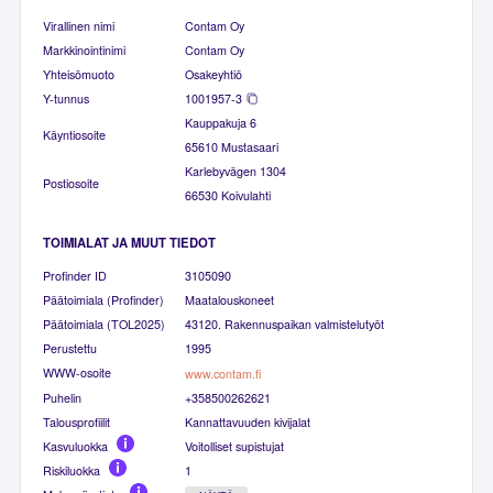
Virallinen nimi
Contam Oy
Markkinointinimi
Contam Oy
Yhteisömuoto
Osakeyhtiö
Y-tunnus
1001957-3
Kauppakuja 6
Käyntiosoite
65610 Mustasaari
Karlebyvägen 1304
Postiosoite
66530 Koivulahti
TOIMIALAT JA MUUT TIEDOT
Profinder ID
3105090
Päätoimiala (Profinder)
Maatalouskoneet
Päätoimiala (TOL2025)
43120. Rakennuspaikan valmistelutyöt
Perustettu
1995
WWW-osoite
www.contam.fi
Puhelin
+358500262621
Talousprofiilit
Kannattavuuden kivijalat
Kasvuluokka
Voitolliset supistujat
Riskiluokka
1