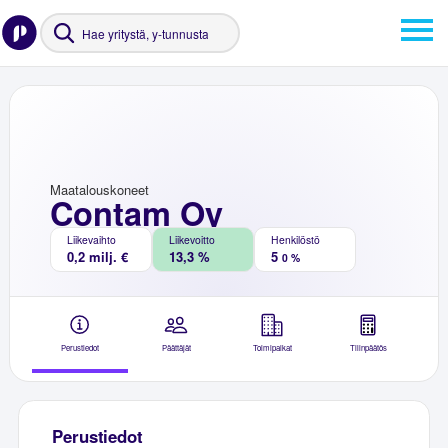
Maatalouskoneet
Contam Oy
Liikevaihto
Liikevoitto
Henkilöstö
0,2 milj. €
13,3 %
5
0 %
Perustiedot
Päättäjät
Toimipaikat
Tilinpäätös
Perustiedot