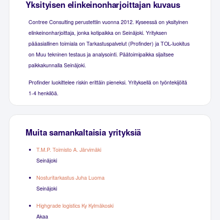
Yksityisen elinkeinonharjoittajan kuvaus
Contree Consulting perustettiin vuonna 2012. Kyseessä on yksityinen
elinkeinonharjoittaja, jonka kotipaikka on Seinäjoki. Yrityksen
pääasiallinen toimiala on Tarkastuspalvelut (Profinder) ja TOL-luokitus
on Muu tekninen testaus ja analysointi. Päätoimipaikka sijaitsee
paikkakunnalla Seinäjoki.
Profinder luokittelee riskin erittäin pieneksi. Yrityksellä on työntekijöitä
1-4 henkilöä.
Muita samankaltaisia yrityksiä
T.M.P. Toimisto A. Järvimäki
Seinäjoki
Nosturitarkastus Juha Luoma
Seinäjoki
Highgrade logistics Ky Kylmäkoski
Akaa