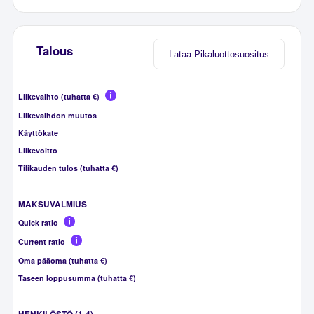
Talous
Lataa Pikaluottosuositus
Liikevaihto (tuhatta €)
Liikevaihdon muutos
Käyttökate
Liikevoitto
Tilikauden tulos (tuhatta €)
MAKSUVALMIUS
Quick ratio
Current ratio
Oma pääoma (tuhatta €)
Taseen loppusumma (tuhatta €)