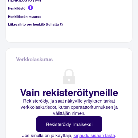
HENKILÖSTÖ (1-4)
Henkilöstö
Henkilöstön muutos
Liikevaihto per henkilö (tuhatta €)
Verkkolaskutus
Vain rekisteröityneille
Rekisteröidy, ja saat näkyville yrityksen tarkat
verkkolaskutiedot, kuten operaattoritunnuksen ja
välittäjän nimen.
Rekisteröidy ilmaiseksi
Jos sinulla on jo käyttäjä,
kirjaudu sisään tästä
.