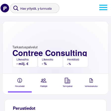
Tarkastuspalvelut
Contree Consulting
Liikevaihto
Liikevoitto
Henkilöstö
- milj. €
- %
- %
Perustiedot
Päättäjät
Toimipaikat
Verkkolaskutus
Perustiedot