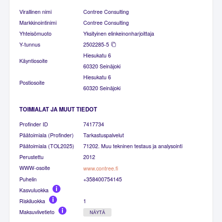
Virallinen nimi
Contree Consulting
Markkinointinimi
Contree Consulting
Yhteisömuoto
Yksityinen elinkeinonharjoittaja
Y-tunnus
2502285-5
Hiesukatu 6
Käyntiosoite
60320 Seinäjoki
Hiesukatu 6
Postiosoite
60320 Seinäjoki
TOIMIALAT JA MUUT TIEDOT
Profinder ID
7417734
Päätoimiala (Profinder)
Tarkastuspalvelut
Päätoimiala (TOL2025)
71202. Muu tekninen testaus ja analysointi
Perustettu
2012
WWW-osoite
www.contree.fi
Puhelin
+358400754145
Kasvuluokka
Riskiluokka
1
Maksuviivetieto
NÄYTÄ