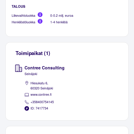
TALOUS
Liikevaihtoluokka
0-0.2 milj. euroa
Henkilöstöluokka
1-4 henkilöä
Toimipaikat (1)
Contree Consulting
Seinäjoki
Hiesukatu 6,
60320 Seinäjoki
www.contree.fi
+358400754145
ID: 7417734