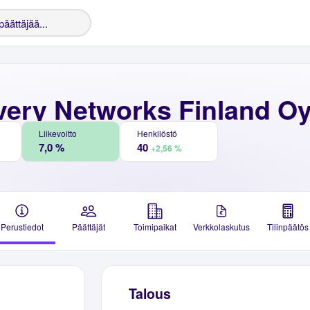
very Networks Finland O
Liikevoitto
Henkilöstö
7,0 %
40
+2,56 %
Perustiedot
Päättäjät
Toimipaikat
Verkkolaskutus
Tilinpäätös
Talous