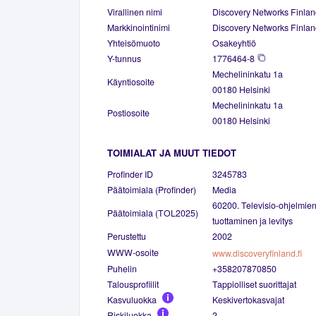
Virallinen nimi
Discovery Networks Finla
Markkinointinimi
Discovery Networks Finla
Yhteisömuoto
Osakeyhtiö
Y-tunnus
1776464-8
Mechelininkatu 1a
Käyntiosoite
00180 Helsinki
Mechelininkatu 1a
Postiosoite
00180 Helsinki
TOIMIALAT JA MUUT TIEDOT
Profinder ID
3245783
Päätoimiala (Profinder)
Media
60200. Televisio-ohjelmien
Päätoimiala (TOL2025)
tuottaminen ja levitys
Perustettu
2002
WWW-osoite
www.discoveryfinland.fi
Puhelin
+358207870850
Talousprofiilit
Tappiolliset suorittajat
Kasvuluokka
Keskivertokasvajat
Riskiluokka
2