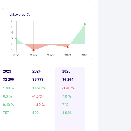
Liikevoitto-%
2023
2024
2025
32 205
36 773
36 264
1.40 %
14.20 %
-1.40 %
0.5 %
-1.0 %
7.0 %
0.40 %
-1.10 %
7 %
757
509
3 020