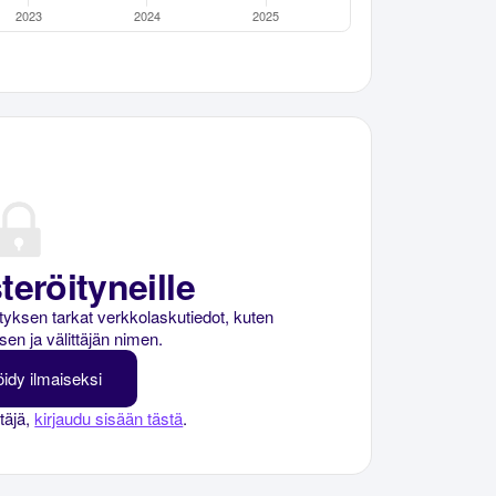
teröityneille
rityksen tarkat verkkolaskutiedot, kuten
sen ja välittäjän nimen.
öidy ilmaiseksi
ttäjä,
kirjaudu sisään tästä
.