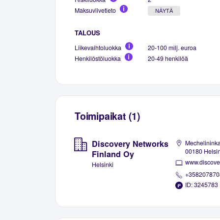
Maksuviivetieto
NÄYTÄ
TALOUS
Liikevaihtoluokka
20-100 milj. euroa
Henkilöstöluokka
20-49 henkilöä
Toimipaikat (1)
Discovery Networks
Mechelininka
00180 Helsin
Finland Oy
www.discover
Helsinki
+358207870
ID: 3245783