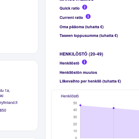
Quick ratio
Current ratio
Oma pääoma (tuhatta €)
Taseen loppusumma (tuhatta €)
HENKILÖSTÖ (20-49)
Henkilöstö
Henkilöstön muutos
Liikevaihto per henkilö (tuhatta €)
tu 1a,
ki
Henkilöstö
yfinland.fi
850