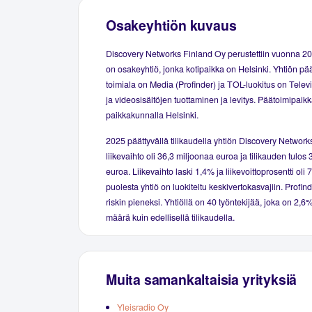
Osakeyhtiön kuvaus
Discovery Networks Finland Oy perustettiin vuonna 2
on osakeyhtiö, jonka kotipaikka on Helsinki. Yhtiön pä
toimiala on Media (Profinder) ja TOL-luokitus on Telev
ja videosisältöjen tuottaminen ja levitys. Päätoimipaikk
paikkakunnalla Helsinki.
2025 päättyvällä tilikaudella yhtiön Discovery Networ
liikevaihto oli 36,3 miljoonaa euroa ja tilikauden tulos
euroa. Liikevaihto laski 1,4% ja liikevoittoprosentti ol
puolesta yhtiö on luokiteltu keskivertokasvajiin. Profind
riskin pieneksi. Yhtiöllä on 40 työntekijää, joka on 2,
määrä kuin edellisellä tilikaudella.
Muita samankaltaisia yrityksiä
Yleisradio Oy