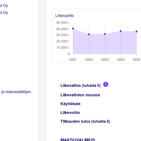
nd Oy
nd Oy
Liikevaihto
Liikevaihto (tuhatta €)
 ja videosisältöjen
Liikevaihdon muutos
Käyttökate
Liikevoitto
Tilikauden tulos (tuhatta €)
MAKSUVALMIUS