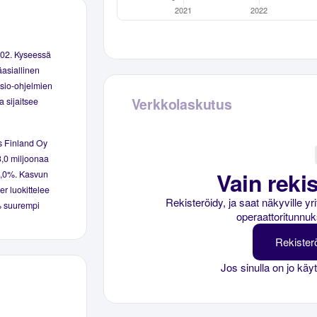
002. Kyseessä
äasiallinen
isio-ohjelmien
Verkkolaskutus
a sijaitsee
ks Finland Oy
 3,0 miljoonaa
Vain rekis
i 7,0%. Kasvun
er luokittelee
Rekisteröidy, ja saat näkyville y
6% suurempi
operaattoritunnuk
Rekister
Jos sinulla on jo käy