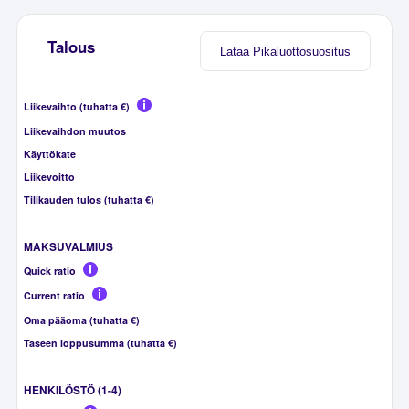
Talous
Lataa Pikaluottosuositus
Liikevaihto (tuhatta €)
Liikevaihdon muutos
Käyttökate
Liikevoitto
Tilikauden tulos (tuhatta €)
MAKSUVALMIUS
Quick ratio
Current ratio
Oma pääoma (tuhatta €)
Taseen loppusumma (tuhatta €)
HENKILÖSTÖ (1-4)