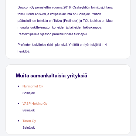
Dualcon Oy perustettiin vuonna 2016. Osakeyhtiön toimitusjohtana
toimii Henri Ahlsved ja kotipaikkakunta on Seinäjoki. Yhtiön
pääasiallinen toimiala on Tukku (Profinder) ja TOL-luokitus on Muu
muualla luokittelematon koneiden ja laitteiden tukkukauppa.
Päätoimipaikka sijaitsee paikkakunnalla Seinäjoki.
Profinder luokittelee riskin pieneksi. Yhtiöllä on työntekijöitä 1-4
henkilöä.
Muita samankaltaisia yrityksiä
Nurmomet Oy
Seinäjoki
VASP Holding Oy
Seinäjoki
Tasim Oy
Seinäjoki