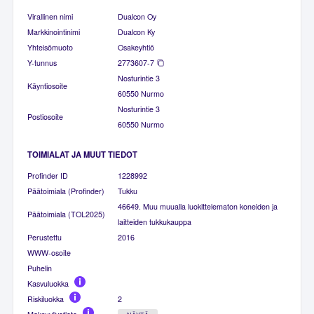
Virallinen nimi
Dualcon Oy
Markkinointinimi
Dualcon Ky
Yhteisömuoto
Osakeyhtiö
Y-tunnus
2773607-7
Nosturintie 3
Käyntiosoite
60550 Nurmo
Nosturintie 3
Postiosoite
60550 Nurmo
TOIMIALAT JA MUUT TIEDOT
Profinder ID
1228992
Päätoimiala (Profinder)
Tukku
46649. Muu muualla luokittelematon koneiden ja
Päätoimiala (TOL2025)
laitteiden tukkukauppa
Perustettu
2016
WWW-osoite
Puhelin
Kasvuluokka
Riskiluokka
2