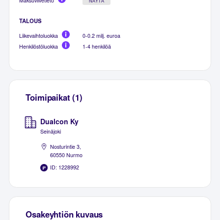
Maksuviivetieto
NÄYTÄ
TALOUS
Liikevaihtoluokka
0-0.2 milj. euroa
Henkilöstöluokka
1-4 henkilöä
Toimipaikat (1)
Dualcon Ky
Seinäjoki
Nosturintie 3,
60550 Nurmo
ID: 1228992
Osakeyhtiön kuvaus