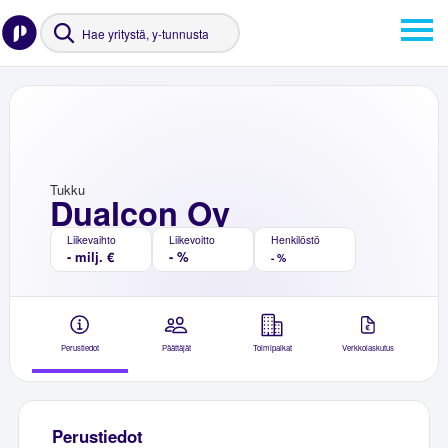
Tukku
Dualcon Oy
Liikevaihto
Liikevoitto
Henkilöstö
- milj. €
- %
- %
Perustiedot
Päättäjät
Toimipaikat
Verkkolaskutus
Perustiedot