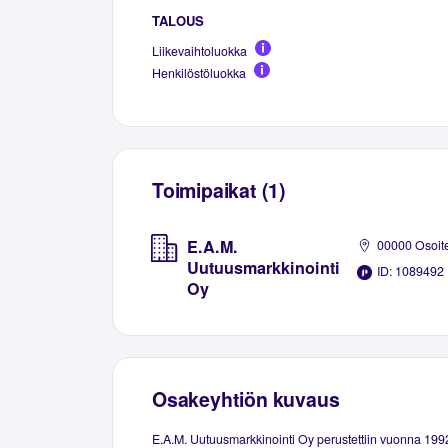
TALOUS
Liikevaihtoluokka
Henkilöstöluokka
Toimipaikat (1)
E.A.M.
00000 Osoit
Uutuusmarkkinointi
ID: 1089492
Oy
Osakeyhtiön kuvaus
E.A.M. Uutuusmarkkinointi Oy perustettiin vuonna 199