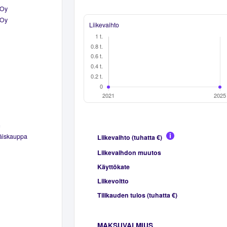
 Oy
 Oy
Liikevaihto
n
täiskauppa
Liikevaihto (tuhatta €)
Liikevaihdon muutos
Käyttökate
Liikevoitto
Tilikauden tulos (tuhatta €)
MAKSUVALMIUS