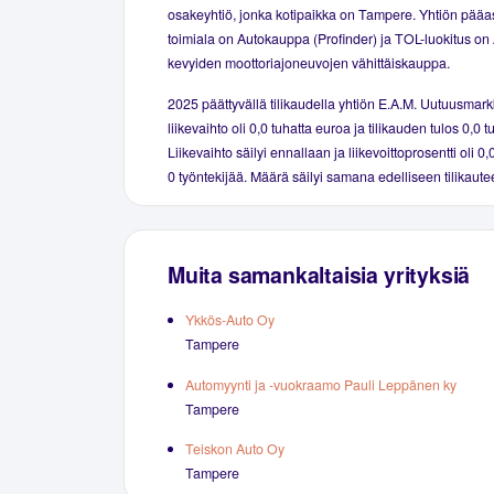
osakeyhtiö, jonka kotipaikka on Tampere. Yhtiön pääas
toimiala on Autokauppa (Profinder) ja TOL-luokitus on 
kevyiden moottoriajoneuvojen vähittäiskauppa.
2025 päättyvällä tilikaudella yhtiön E.A.M. Uutuusmark
liikevaihto oli 0,0 tuhatta euroa ja tilikauden tulos 0,0 
Liikevaihto säilyi ennallaan ja liikevoittoprosentti oli 0
0 työntekijää. Määrä säilyi samana edelliseen tilikaute
Muita samankaltaisia yrityksiä
Ykkös-Auto Oy
Tampere
Automyynti ja -vuokraamo Pauli Leppänen ky
Tampere
Teiskon Auto Oy
Tampere