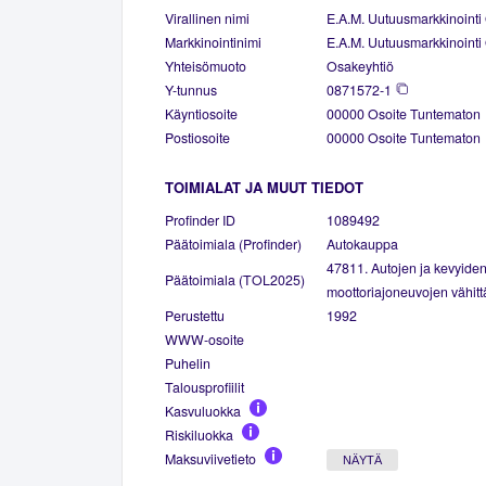
Virallinen nimi
E.A.M. Uutuusmarkkinointi
Markkinointinimi
E.A.M. Uutuusmarkkinointi
Yhteisömuoto
Osakeyhtiö
Y-tunnus
0871572-1
Käyntiosoite
00000 Osoite Tuntematon
Postiosoite
00000 Osoite Tuntematon
TOIMIALAT JA MUUT TIEDOT
Profinder ID
1089492
Päätoimiala (Profinder)
Autokauppa
47811. Autojen ja kevyide
Päätoimiala (TOL2025)
moottoriajoneuvojen vähit
Perustettu
1992
WWW-osoite
Puhelin
Talousprofiilit
Kasvuluokka
Riskiluokka
Maksuviivetieto
NÄYTÄ