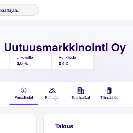
. Uutuusmarkkinointi Oy
Liikevoitto
Henkilöstö
0,0 %
0
0 %
Perustiedot
Päättäjät
Toimipaikat
Tilinpäätös
Talous