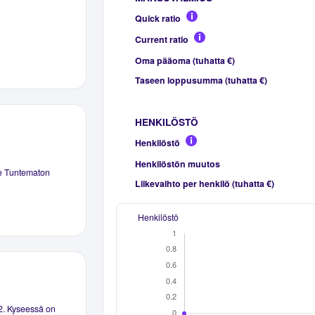
Quick ratio
Current ratio
Oma pääoma (tuhatta €)
Taseen loppusumma (tuhatta €)
HENKILÖSTÖ
Henkilöstö
Henkilöstön muutos
e Tuntematon
Liikevaihto per henkilö (tuhatta €)
Henkilöstö
2. Kyseessä on