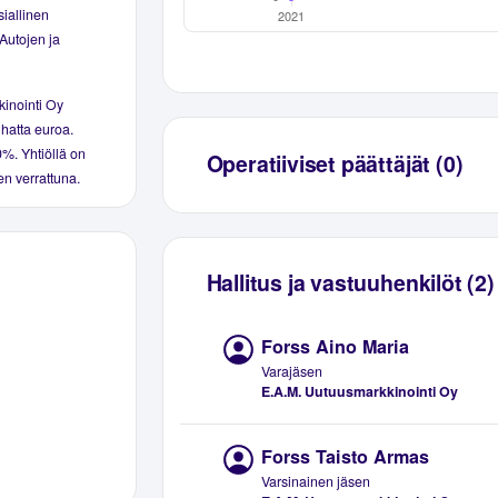
iallinen
Autojen ja
kinointi Oy
tuhatta euroa.
,0%. Yhtiöllä on
Operatiiviset päättäjät (0)
en verrattuna.
Hallitus ja vastuuhenkilöt (2)
Forss Aino Maria
Varajäsen
E.A.M. Uutuusmarkkinointi Oy
Forss Taisto Armas
Varsinainen jäsen