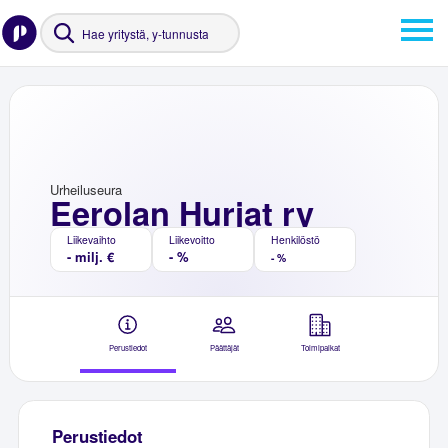
Urheiluseura
Eerolan Hurjat ry
Liikevaihto
Liikevoitto
Henkilöstö
- milj. €
- %
- %
Perustiedot
Päättäjät
Toimipaikat
Perustiedot