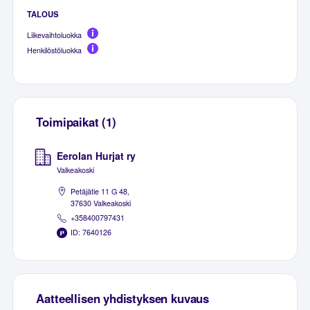
TALOUS
Liikevaihtoluokka
Henkilöstöluokka
Toimipaikat (1)
Eerolan Hurjat ry
Valkeakoski
Petäjätie 11 G 48,
37630 Valkeakoski
+358400797431
ID: 7640126
Aatteellisen yhdistyksen kuvaus