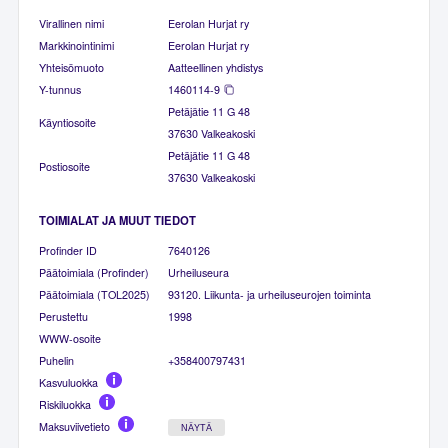
Virallinen nimi
Eerolan Hurjat ry
Markkinointinimi
Eerolan Hurjat ry
Yhteisömuoto
Aatteellinen yhdistys
Y-tunnus
1460114-9
Petäjätie 11 G 48
Käyntiosoite
37630 Valkeakoski
Petäjätie 11 G 48
Postiosoite
37630 Valkeakoski
TOIMIALAT JA MUUT TIEDOT
Profinder ID
7640126
Päätoimiala (Profinder)
Urheiluseura
Päätoimiala (TOL2025)
93120. Liikunta- ja urheiluseurojen toiminta
Perustettu
1998
WWW-osoite
Puhelin
+358400797431
Kasvuluokka
Riskiluokka
Maksuviivetieto
NÄYTÄ