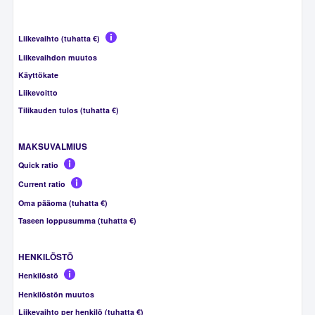
Liikevaihto (tuhatta €)
Liikevaihdon muutos
Käyttökate
Liikevoitto
Tilikauden tulos (tuhatta €)
MAKSUVALMIUS
Quick ratio
Current ratio
Oma pääoma (tuhatta €)
Taseen loppusumma (tuhatta €)
HENKILÖSTÖ
Henkilöstö
Henkilöstön muutos
Liikevaihto per henkilö (tuhatta €)