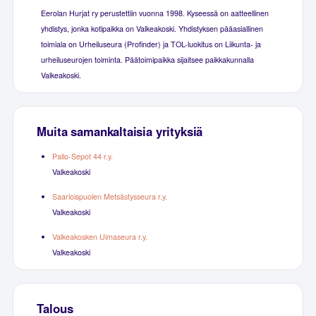
Eerolan Hurjat ry perustettiin vuonna 1998. Kyseessä on aatteellinen
yhdistys, jonka kotipaikka on Valkeakoski. Yhdistyksen pääasiallinen
toimiala on Urheiluseura (Profinder) ja TOL-luokitus on Liikunta- ja
urheiluseurojen toiminta. Päätoimipaikka sijaitsee paikkakunnalla
Valkeakoski.
Muita samankaltaisia yrityksiä
Pallo-Sepot 44 r.y.
Valkeakoski
Saarioispuolen Metsästysseura r.y.
Valkeakoski
Valkeakosken Uimaseura r.y.
Valkeakoski
Talous