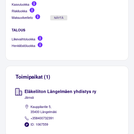
Kasvuluokka
Riskiluokka
Maksuviivetieto
NÄYTÄ
TALOUS
Liikevaihtoluokka
Henkilöstöluokka
Toimipaikat (1)
Eläkeliiton Längelmäen yhdistys ry
Jämsä
Kauppilantie 5,
35400 Längelmäki
+358400732391
ID: 1067559