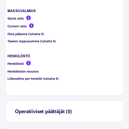
MAKSUVALMIUS
Quick ratio
Current ratio
Oma pääoma (tuhatta €)
Taseen loppusumma (tuhatta €)
HENKILÖSTÖ
Henkilöstö
Henkilöstön muutos
Liikevaihto per henkilö (tuhatta €)
Operatiiviset päättäjät (0)