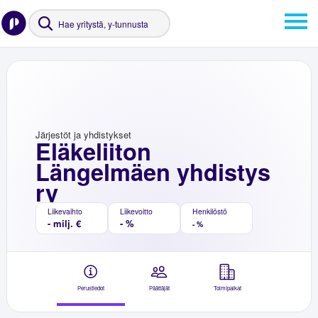
Järjestöt ja yhdistykset
Eläkeliiton
Längelmäen yhdistys
ry
Liikevaihto
Liikevoitto
Henkilöstö
- milj. €
- %
- %
Perustiedot
Päättäjät
Toimipaikat