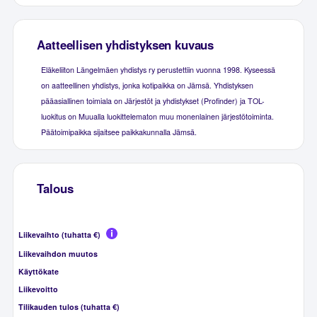
Aatteellisen yhdistyksen kuvaus
Eläkeliiton Längelmäen yhdistys ry perustettiin vuonna 1998. Kyseessä
on aatteellinen yhdistys, jonka kotipaikka on Jämsä. Yhdistyksen
pääasiallinen toimiala on Järjestöt ja yhdistykset (Profinder) ja TOL-
luokitus on Muualla luokittelematon muu monenlainen järjestötoiminta.
Päätoimipaikka sijaitsee paikkakunnalla Jämsä.
Talous
Liikevaihto (tuhatta €)
Liikevaihdon muutos
Käyttökate
Liikevoitto
Tilikauden tulos (tuhatta €)