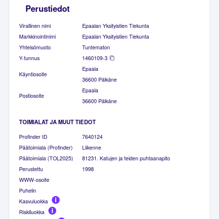
Perustiedot
Virallinen nimi
Epaalan Yksityistien Tiekunta
Markkinointinimi
Epaalan Yksityistien Tiekunta
Yhteisömuoto
Tuntematon
Y-tunnus
1460109-3
Epaala
Käyntiosoite
36600 Pälkäne
Epaala
Postiosoite
36600 Pälkäne
TOIMIALAT JA MUUT TIEDOT
Profinder ID
7640124
Päätoimiala (Profinder)
Liikenne
Päätoimiala (TOL2025)
81231. Katujen ja teiden puhtaanapito
Perustettu
1998
WWW-osoite
Puhelin
Kasvuluokka
Riskiluokka