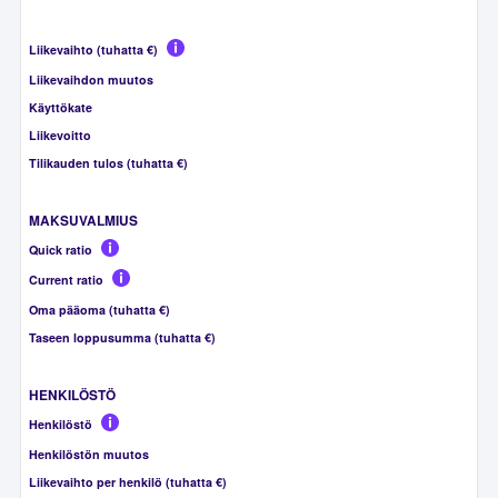
Liikevaihto (tuhatta €)
Liikevaihdon muutos
Käyttökate
Liikevoitto
Tilikauden tulos (tuhatta €)
MAKSUVALMIUS
Quick ratio
Current ratio
Oma pääoma (tuhatta €)
Taseen loppusumma (tuhatta €)
HENKILÖSTÖ
Henkilöstö
Henkilöstön muutos
Liikevaihto per henkilö (tuhatta €)