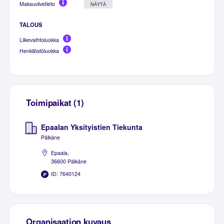
Maksuviivetieto
NÄYTÄ
TALOUS
Liikevaihtoluokka
Henkilöstöluokka
Toimipaikat (1)
Epaalan Yksityistien Tiekunta
Pälkäne
Epaala,
36600 Pälkäne
ID: 7640124
Organisaation kuvaus