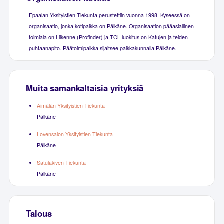
Epaalan Yksityistien Tiekunta perustettiin vuonna 1998. Kyseessä on
organisaatio, jonka kotipaikka on Pälkäne. Organisaation pääasiallinen
toimiala on Liikenne (Profinder) ja TOL-luokitus on Katujen ja teiden
puhtaanapito. Päätoimipaikka sijaitsee paikkakunnalla Pälkäne.
Muita samankaltaisia yrityksiä
Äimälän Yksityistien Tiekunta
Pälkäne
Lovensalon Yksityistien Tiekunta
Pälkäne
Satulakiven Tiekunta
Pälkäne
Talous