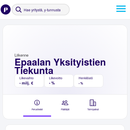
Liikenne
Epaalan Yksityistien
Tiekunta
Liikevaihto
Liikevoitto
Henkilöstö
- milj. €
- %
- %
Perustiedot
Päättäjät
Toimipaikat