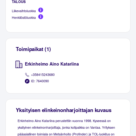
TALOUS
Liikevaihtoluokka
Henkilöstöluokka
Toimipaikat (1)
Erkinheimo Aino Katariina
+358415243680
ID: 7640090
Yksityisen elinkeinonharjoittajan kuvaus
Erkinheimo Aino Katariina perustettiin vuonna 1998. Kyseessä on
yksityinen elinkeinonharjoittaja, jonka kotipaikka on Vantaa. Yrityksen
pääasiallinen toimiala on Metsänhoito (Profinder) ja TOL-luokitus on