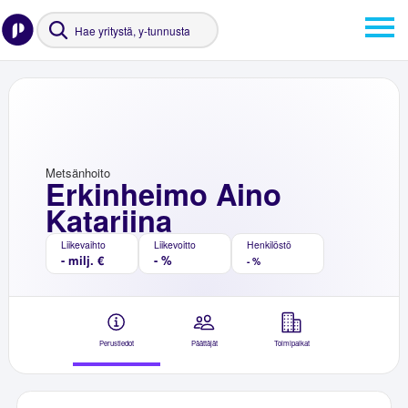
Metsänhoito
Erkinheimo Aino
Katariina
Liikevaihto
Liikevoitto
Henkilöstö
- milj. €
- %
- %
Perustiedot
Päättäjät
Toimipaikat