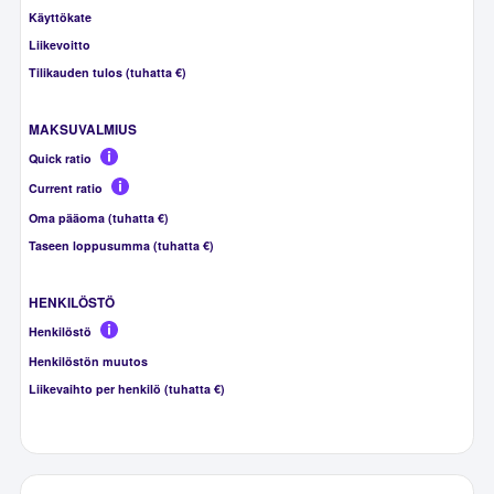
Käyttökate
Liikevoitto
Tilikauden tulos (tuhatta €)
MAKSUVALMIUS
Quick ratio
Current ratio
Oma pääoma (tuhatta €)
Taseen loppusumma (tuhatta €)
HENKILÖSTÖ
Henkilöstö
Henkilöstön muutos
Liikevaihto per henkilö (tuhatta €)