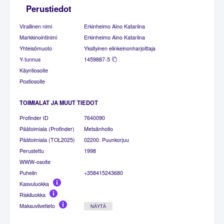
Perustiedot
Virallinen nimi
Erkinheimo Aino Katariina
Markkinointinimi
Erkinheimo Aino Katariina
Yhteisömuoto
Yksityinen elinkeinonharjoittaja
Y-tunnus
1459887-5
Käyntiosoite
Postiosoite
TOIMIALAT JA MUUT TIEDOT
Profinder ID
7640090
Päätoimiala (Profinder)
Metsänhoito
Päätoimiala (TOL2025)
02200. Puunkorjuu
Perustettu
1998
WWW-osoite
Puhelin
+358415243680
Kasvuluokka
Riskiluokka
Maksuviivetieto
NÄYTÄ