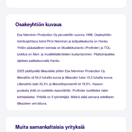
Osakeyhtiön kuvaus
Esa Nieminen Production Oy perustettiin vuonna 1998. Osakeyhtiön
toimitusjohtana toimii Pirre Nieminen ja kotipaikkakunta on Hanko.
Yhtiön pääasiallinen toimiala on Musiikkituotanto (Profinder) ja TOL-
luokitus on Ääni- ja musiikkitallenteiden kustantaminen. Päätoimipaikka
sijaitsee paikkakunnalla Hanko.
2025 päättyvällä tilikaudella yhtiön Esa Nieminen Production Oy
liikevaihto oli 54,0 tuhatta euroa ja tilikauden tulos 10,0 tuhatta euroa.
Liikevaihto laski 33,3% ja liikevoittoprosentti oli 18,5%. Kasvun
puolesta yhtiö on luokiteltu kasvutähtiin. Profinder luokittelee riskin
kohtalaiseksi. Yhtiöllä on 0 työntekijää. Määrä säilyi samana edelliseen
tilikauteen verrattuna.
Muita samankaltaisia yrityksiä