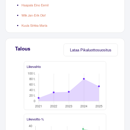
Haapala Eino Eemil
Wiik Jan-Erik Olof
Kuula Sirkka Maria
Talous
Lataa Pikaluottosuositus
Liikevaihto
Liikevoitto-%