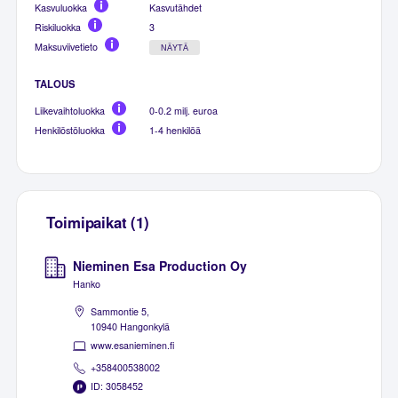
Kasvuluokka
Kasvutähdet
Riskiluokka
3
Maksuviivetieto
NÄYTÄ
TALOUS
Liikevaihtoluokka
0-0.2 milj. euroa
Henkilöstöluokka
1-4 henkilöä
Toimipaikat (1)
Nieminen Esa Production Oy
Hanko
Sammontie 5,
10940 Hangonkylä
www.esanieminen.fi
+358400538002
ID: 3058452