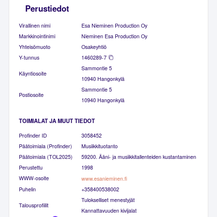
Perustiedot
Virallinen nimi
Esa Nieminen Production Oy
Markkinointinimi
Nieminen Esa Production Oy
Yhteisömuoto
Osakeyhtiö
Y-tunnus
1460289-7
Sammontie 5
Käyntiosoite
10940 Hangonkylä
Sammontie 5
Postiosoite
10940 Hangonkylä
TOIMIALAT JA MUUT TIEDOT
Profinder ID
3058452
Päätoimiala (Profinder)
Musiikkituotanto
Päätoimiala (TOL2025)
59200. Ääni- ja musiikkitallenteiden kustantaminen
Perustettu
1998
WWW-osoite
www.esanieminen.fi
Puhelin
+358400538002
Tulokselliset menestyjät
Talousprofiilit
Kannattavuuden kivijalat