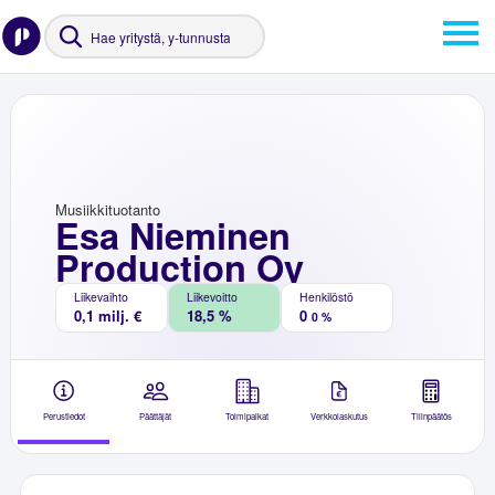
Musiikkituotanto
Esa Nieminen
Production Oy
Liikevaihto
Liikevoitto
Henkilöstö
0,1 milj. €
18,5 %
0
0 %
Perustiedot
Päättäjät
Toimipaikat
Verkkolaskutus
Tilinpäätös