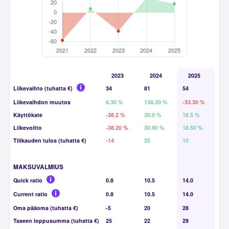
2023
2024
2025
Liikevaihto (tuhatta €)
34
81
54
Liikevaihdon muutos
6.30 %
138.20 %
-33.30 %
Käyttökate
-38.2 %
30.9 %
18.5 %
Liikevoitto
-38.20 %
30.90 %
18.50 %
Tilikauden tulos (tuhatta €)
-14
25
10
MAKSUVALMIUS
Quick ratio
0.8
10.5
14.0
Current ratio
0.8
10.5
14.0
Oma pääoma (tuhatta €)
-5
20
28
Taseen loppusumma (tuhatta €)
25
22
29