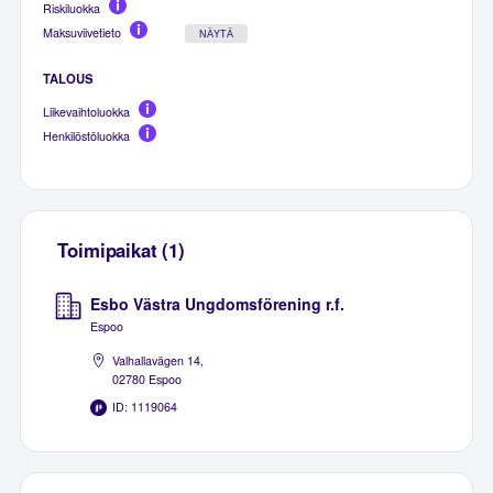
Riskiluokka
Maksuviivetieto
NÄYTÄ
TALOUS
Liikevaihtoluokka
Henkilöstöluokka
Toimipaikat (1)
Esbo Västra Ungdomsförening r.f.
Espoo
Valhallavägen 14,
02780 Espoo
ID: 1119064