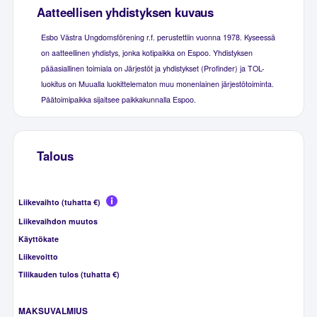
Aatteellisen yhdistyksen kuvaus
Esbo Västra Ungdomsförening r.f. perustettiin vuonna 1978. Kyseessä
on aatteellinen yhdistys, jonka kotipaikka on Espoo. Yhdistyksen
pääasiallinen toimiala on Järjestöt ja yhdistykset (Profinder) ja TOL-
luokitus on Muualla luokittelematon muu monenlainen järjestötoiminta.
Päätoimipaikka sijaitsee paikkakunnalla Espoo.
Talous
Liikevaihto (tuhatta €)
Liikevaihdon muutos
Käyttökate
Liikevoitto
Tilikauden tulos (tuhatta €)
MAKSUVALMIUS