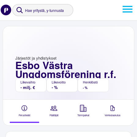
Järjestöt ja yhdistykset
Esbo Västra
Ungdomsförening r.f.
Liikevaihto
Liikevoitto
Henkilöstö
- milj. €
- %
- %
Perustiedot
Päättäjät
Toimipaikat
Verkkolaskutus