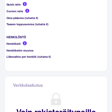
Quick ratio
Current ratio
Oma pääoma (tuhatta €)
Taseen loppusumma (tuhatta €)
HENKILÖSTÖ
Henkilöstö
Henkilöstön muutos
Liikevaihto per henkilö (tuhatta €)
Verkkolaskutus
Vain rekisteröityneille