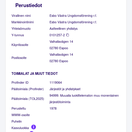
Perustiedot
Virallinen nimi
Esbo Västra Ungdomsförening r.f.
Markkinointinimi
Esbo Västra Ungdomsförening r.f.
Yhteisömuoto
Aatteellinen yhdistys
Y-tunnus
0101257-2
Valhallavägen 14
Käyntiosoite
02780 Espoo
Valhallavägen 14
Postiosoite
02780 Espoo
TOIMIALAT JA MUUT TIEDOT
Profinder ID
1119064
Päätoimiala (Profinder)
Järjestöt ja yhdistykset
94999. Muualla luokittelematon muu monenlainen
Päätoimiala (TOL2025)
järjestötoiminta
Perustettu
1978
WWW-osoite
Puhelin
Kasvuluokka