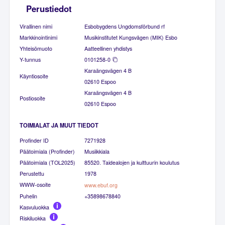
Perustiedot
Virallinen nimi
Esbobygdens Ungdomsförbund rf
Markkinointinimi
Musikinstitutet Kungsvägen (MIK) Esbo
Yhteisömuoto
Aatteellinen yhdistys
Y-tunnus
0101258-0
Karaängsvägen 4 B
Käyntiosoite
02610 Espoo
Karaängsvägen 4 B
Postiosoite
02610 Espoo
TOIMIALAT JA MUUT TIEDOT
Profinder ID
7271928
Päätoimiala (Profinder)
Musiikkiala
Päätoimiala (TOL2025)
85520. Taidealojen ja kulttuurin koulutus
Perustettu
1978
WWW-osoite
www.ebuf.org
Puhelin
+35898678840
Kasvuluokka
Riskiluokka