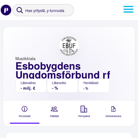
Musiikkiala
Esbobygdens
Ungdomsförbund rf
Liikevaihto
Liikevoitto
Henkilöstö
- milj. €
- %
- %
Perustiedot
Päättäjät
Toimipaikat
Verkkolaskutus