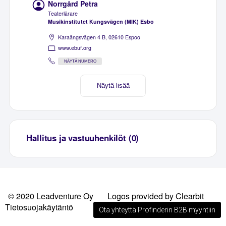
Norrgård Petra
Teaterlärare
Musikinstitutet Kungsvägen (MIK) Esbo
Karaängsvägen 4 B, 02610 Espoo
www.ebuf.org
NÄYTÄ NUMERO
Näytä lisää
Hallitus ja vastuuhenkilöt (0)
© 2020 Leadventure Oy
Logos provided by Clearbit
Tietosuojakäytäntö
Ota yhteyttä Profinderin B2B myyntiin