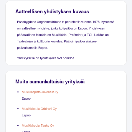
Aatteellisen yhdistyksen kuvaus
Esbobygdens Ungdomsförbund rf perustettiin vuonna 1978. Kyseessä
on aatteellinen yhdistys, jonka kotipaikka on Espoo. Yhdistyksen
pääasiallinen toimiala on Musiikkiala (Profinder) ja TOL-luokitus on
Taidealojen ja kulttuurin koulutus. Päätoimipaikka sijaitsee
paikkakunnalla Espoo.
Yhdistyksellä on työntekijöitä 5-9 henkilöä.
Muita samankaltaisia yrityksiä
Musiikkiopisto Juvenalia ry
Espoo
Musiikkikoulu Orbinski Oy
Espoo
Musiikkikoulu Tauko Oy
Espoo