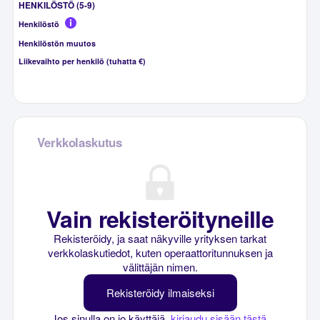
HENKILÖSTÖ (5-9)
Henkilöstö
Henkilöstön muutos
Liikevaihto per henkilö (tuhatta €)
Verkkolaskutus
Vain rekisteröityneille
Rekisteröidy, ja saat näkyville yrityksen tarkat
verkkolaskutiedot, kuten operaattoritunnuksen ja
välittäjän nimen.
Rekisteröidy ilmaiseksi
Jos sinulla on jo käyttäjä,
kirjaudu sisään tästä
.