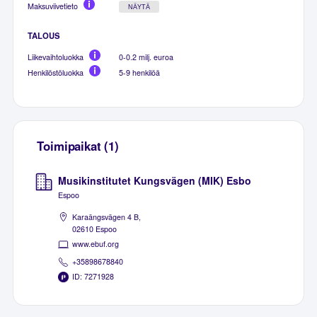
Maksuviivetieto
NÄYTÄ
TALOUS
Liikevaihtoluokka
0-0.2 milj. euroa
Henkilöstöluokka
5-9 henkilöä
Toimipaikat (1)
Musikinstitutet Kungsvägen (MIK) Esbo
Espoo
Karaängsvägen 4 B,
02610 Espoo
www.ebuf.org
+35898678840
ID: 7271928