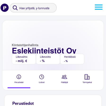
Kiinteistöjenhallinta
Eslekiinteistöt Oy
Liikevaihto
Liikevoitto
Henkilöstö
- milj. €
- %
- %
Perustiedot
Uutiset
Päättäjät
Toimipaikat
Perustiedot