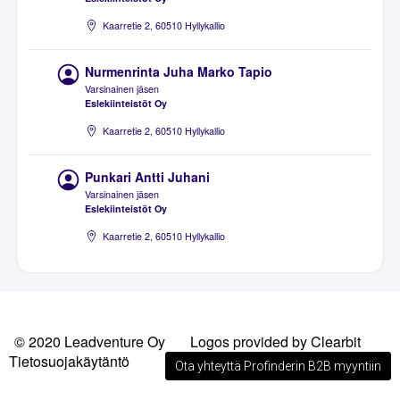
Kaarretie 2, 60510 Hyllykallio
Nurmenrinta Juha Marko Tapio
Varsinainen jäsen
Eslekiinteistöt Oy
Kaarretie 2, 60510 Hyllykallio
Punkari Antti Juhani
Varsinainen jäsen
Eslekiinteistöt Oy
Kaarretie 2, 60510 Hyllykallio
© 2020 Leadventure Oy
Logos provided by Clearbit
Tietosuojakäytäntö
Ota yhteyttä Profinderin B2B myyntiin