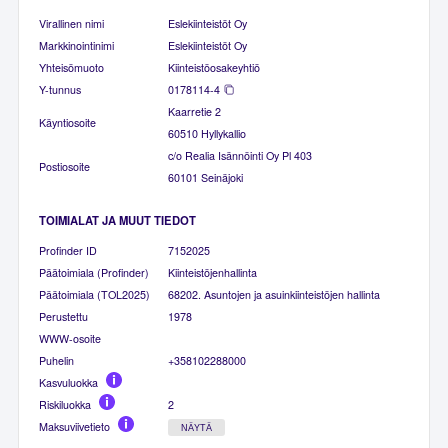
Virallinen nimi
Eslekiinteistöt Oy
Markkinointinimi
Eslekiinteistöt Oy
Yhteisömuoto
Kiinteistöosakeyhtiö
Y-tunnus
0178114-4
Kaarretie 2
Käyntiosoite
60510 Hyllykallio
c/o Realia Isännöinti Oy Pl 403
Postiosoite
60101 Seinäjoki
TOIMIALAT JA MUUT TIEDOT
Profinder ID
7152025
Päätoimiala (Profinder)
Kiinteistöjenhallinta
Päätoimiala (TOL2025)
68202. Asuntojen ja asuinkiinteistöjen hallinta
Perustettu
1978
WWW-osoite
Puhelin
+358102288000
Kasvuluokka
Riskiluokka
2
Maksuviivetieto
NÄYTÄ