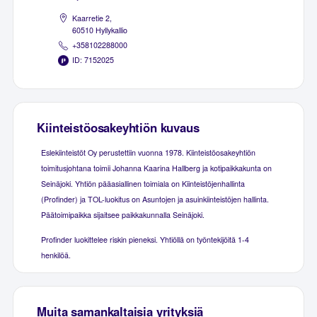
Kaarretie 2,
60510 Hyllykallio
+358102288000
ID: 7152025
Kiinteistöosakeyhtiön kuvaus
Eslekiinteistöt Oy perustettiin vuonna 1978. Kiinteistöosakeyhtiön
toimitusjohtana toimii Johanna Kaarina Hallberg ja kotipaikkakunta on
Seinäjoki. Yhtiön pääasiallinen toimiala on Kiinteistöjenhallinta
(Profinder) ja TOL-luokitus on Asuntojen ja asuinkiinteistöjen hallinta.
Päätoimipaikka sijaitsee paikkakunnalla Seinäjoki.
Profinder luokittelee riskin pieneksi. Yhtiöllä on työntekijöitä 1-4
henkilöä.
Muita samankaltaisia yrityksiä