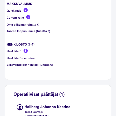
MAKSUVALMIUS
Quick ratio
Current ratio
Oma pääoma (tuhatta €)
Taseen loppusumma (tuhatta €)
HENKILÖSTÖ (1-4)
Henkilöstö
Henkilöstön muutos
Liikevaihto per henkilö (tuhatta €)
Operatiiviset päättäjät (1)
Hallberg Johanna Kaarina
Toimitusjohtaja
Eslekiinteistöt Oy