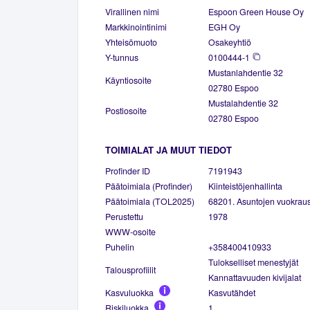
Virallinen nimi
Espoon Green House Oy
Markkinointinimi
EGH Oy
Yhteisömuoto
Osakeyhtiö
Y-tunnus
0100444-1
Mustanlahdentie 32
Käyntiosoite
02780 Espoo
Mustalahdentie 32
Postiosoite
02780 Espoo
TOIMIALAT JA MUUT TIEDOT
Profinder ID
7191943
Päätoimiala (Profinder)
Kiinteistöjenhallinta
Päätoimiala (TOL2025)
68201. Asuntojen vuokrau
Perustettu
1978
WWW-osoite
Puhelin
+358400410933
Tulokselliset menestyjät
Talousprofiilit
Kannattavuuden kivijalat
Kasvuluokka
Kasvutähdet
Riskiluokka
1