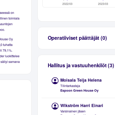
yseessä on
linen toimiala
 Asuntojen
poo.
Operatiiviset päättäjät (0)
 House Oy
,0 tuhatta
oli 79,1%.
der luokittelee
ä säilyi samana
Hallitus ja vastuuhenkilöt (3)
Moisala Teija Helena
Tilintarkastaja
Espoon Green House Oy
Wikström Harri Einari
Varsinainen jäsen