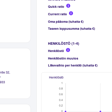
Quick ratio
Current ratio
Oma pääoma (tuhatta €)
Taseen loppusumma (tuhatta €)
HENKILÖSTÖ (1-4)
Henkilöstö
Henkilöstön muutos
Liikevaihto per henkilö (tuhatta €)
tie 32,
o
Henkilöstö
933