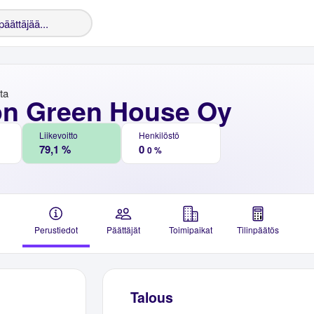
nta
n Green House Oy
Liikevoitto
Henkilöstö
79,1 %
0
0 %
Perustiedot
Päättäjät
Toimipaikat
Tilinpäätös
Talous