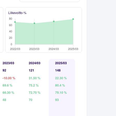
Liikevoitto-%
2023/03
2024/03
2025/03
92
121
148
-10.00 %
31.50 %
22.30 %
69.6 %
75.2 %
80.4 %
66.30 %
72.70 %
79.10 %
48
70
93