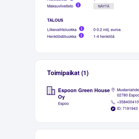
Maksuviivetieto
NÄYTÄ
TALOUS
Liikevaihtoluokka
0-0.2 milj. euroa
Henkilöstöluokka
1-4 henkilöä
Toimipaikat (1)
Espoon Green House
Mustanlahden
02780 Espo
Oy
+358400410
Espoo
ID: 7191943