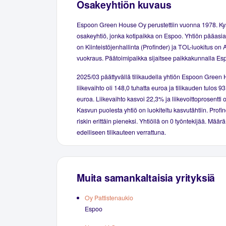
Osakeyhtiön kuvaus
Espoon Green House Oy perustettiin vuonna 1978. K
osakeyhtiö, jonka kotipaikka on Espoo. Yhtiön pääasial
on Kiinteistöjenhallinta (Profinder) ja TOL-luokitus on
vuokraus. Päätoimipaikka sijaitsee paikkakunnalla Es
2025/03 päättyvällä tilikaudella yhtiön Espoon Green
liikevaihto oli 148,0 tuhatta euroa ja tilikauden tulos 93
euroa. Liikevaihto kasvoi 22,3% ja liikevoittoprosentti 
Kasvun puolesta yhtiö on luokiteltu kasvutähtiin. Profin
riskin erittäin pieneksi. Yhtiöllä on 0 työntekijää. Määr
edelliseen tilikauteen verrattuna.
Muita samankaltaisia yrityksiä
Oy Pattistenaukio
Espoo