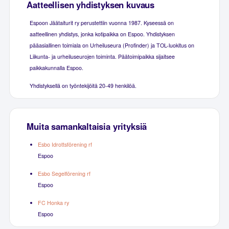
Aatteellisen yhdistyksen kuvaus
Espoon Jäätaiturit ry perustettiin vuonna 1987. Kyseessä on
aatteellinen yhdistys, jonka kotipaikka on Espoo. Yhdistyksen
pääasiallinen toimiala on Urheiluseura (Profinder) ja TOL-luokitus on
Liikunta- ja urheiluseurojen toiminta. Päätoimipaikka sijaitsee
paikkakunnalla Espoo.
Yhdistyksellä on työntekijöitä 20-49 henkilöä.
Muita samankaltaisia yrityksiä
Esbo Idrottsförening rf
Espoo
Esbo Segelförening rf
Espoo
FC Honka ry
Espoo