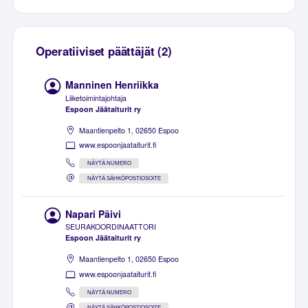
Operatiiviset päättäjät (2)
Manninen Henriikka
Liiketoimintajohtaja
Espoon Jäätaiturit ry
Maantienpelto 1, 02650 Espoo
www.espoonjaataiturit.fi
NÄYTÄ NUMERO
NÄYTÄ SÄHKÖPOSTIOSOITE
Napari Päivi
SEURAKOORDINAATTORI
Espoon Jäätaiturit ry
Maantienpelto 1, 02650 Espoo
www.espoonjaataiturit.fi
NÄYTÄ NUMERO
NÄYTÄ SÄHKÖPOSTIOSOITE