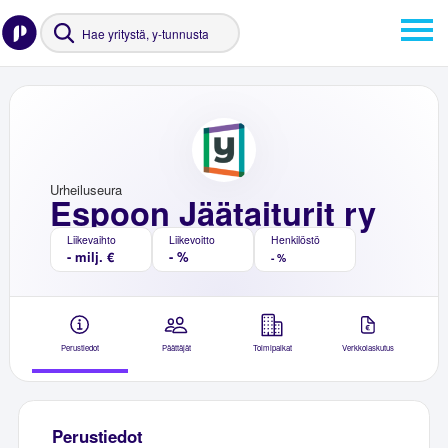
Urheiluseura
Espoon Jäätaiturit ry
Liikevaihto
Liikevoitto
Henkilöstö
- milj. €
- %
- %
Perustiedot
Päättäjät
Toimipaikat
Verkkolaskutus
Perustiedot