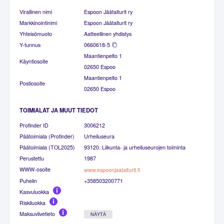
Virallinen nimi
Espoon Jäätaiturit ry
Markkinointinimi
Espoon Jäätaiturit ry
Yhteisömuoto
Aatteellinen yhdistys
Y-tunnus
0660618-5
Maantienpelto 1
Käyntiosoite
02650 Espoo
Maantienpelto 1
Postiosoite
02650 Espoo
TOIMIALAT JA MUUT TIEDOT
Profinder ID
3006212
Päätoimiala (Profinder)
Urheiluseura
Päätoimiala (TOL2025)
93120. Liikunta- ja urheiluseurojen toiminta
Perustettu
1987
WWW-osoite
www.espoonjaataiturit.fi
Puhelin
+358503200771
Kasvuluokka
Riskiluokka
Maksuviivetieto
NÄYTÄ