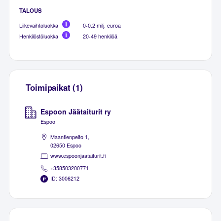
TALOUS
Liikevaihtoluokka
0-0.2 milj. euroa
Henkilöstöluokka
20-49 henkilöä
Toimipaikat (1)
Espoon Jäätaiturit ry
Espoo
Maantienpelto 1,
02650 Espoo
www.espoonjaataiturit.fi
+358503200771
ID: 3006212