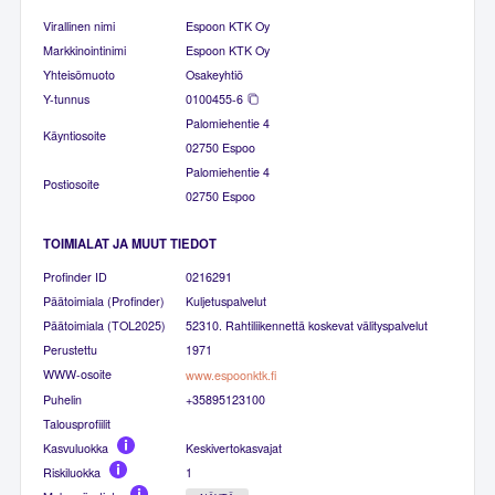
Virallinen nimi
Espoon KTK Oy
Markkinointinimi
Espoon KTK Oy
Yhteisömuoto
Osakeyhtiö
Y-tunnus
0100455-6
Palomiehentie 4
Käyntiosoite
02750 Espoo
Palomiehentie 4
Postiosoite
02750 Espoo
TOIMIALAT JA MUUT TIEDOT
Profinder ID
0216291
Päätoimiala (Profinder)
Kuljetuspalvelut
Päätoimiala (TOL2025)
52310. Rahtiliikennettä koskevat välityspalvelut
Perustettu
1971
WWW-osoite
www.espoonktk.fi
Puhelin
+35895123100
Talousprofiilit
Kasvuluokka
Keskivertokasvajat
Riskiluokka
1