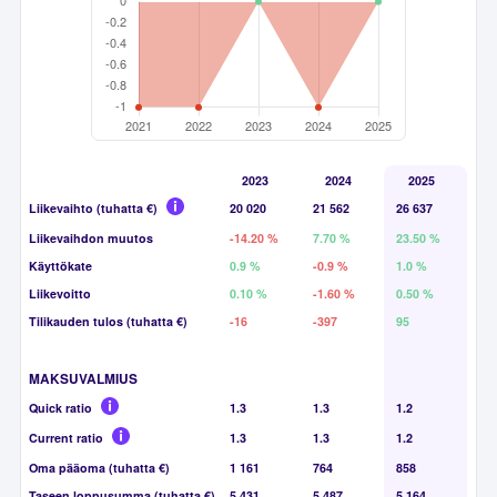
2023
2024
2025
Liikevaihto (tuhatta €)
20 020
21 562
26 637
Liikevaihdon muutos
-14.20 %
7.70 %
23.50 %
Käyttökate
0.9 %
-0.9 %
1.0 %
Liikevoitto
0.10 %
-1.60 %
0.50 %
Tilikauden tulos (tuhatta €)
-16
-397
95
MAKSUVALMIUS
Quick ratio
1.3
1.3
1.2
Current ratio
1.3
1.3
1.2
Oma pääoma (tuhatta €)
1 161
764
858
Taseen loppusumma (tuhatta €)
5 431
5 487
5 164