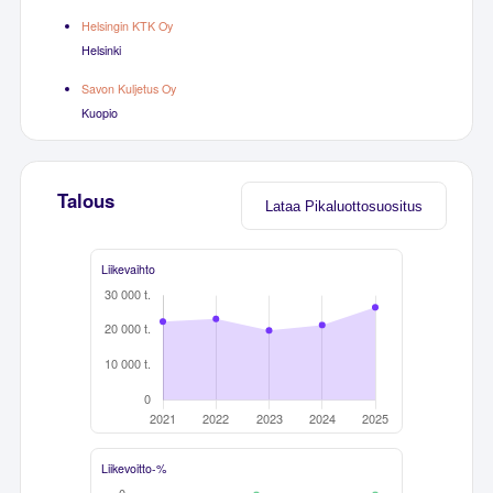
Helsingin KTK Oy
Helsinki
Savon Kuljetus Oy
Kuopio
Talous
Lataa Pikaluottosuositus
Liikevaihto
Liikevoitto-%