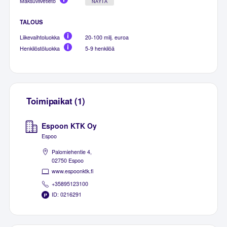
Maksuviivetieto
NÄYTÄ
TALOUS
Liikevaihtoluokka
20-100 milj. euroa
Henkilöstöluokka
5-9 henkilöä
Toimipaikat (1)
Espoon KTK Oy
Espoo
Palomiehentie 4,
02750 Espoo
www.espoonktk.fi
+35895123100
ID: 0216291