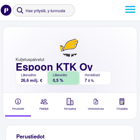
Kuljetuspalvelut
Espoon KTK Oy
Liikevaihto
Liikevoitto
Henkilöstö
26,6 milj. €
0,5 %
7
0 %
Perustiedot
Päättäjät
Toimipaikat
Verkkolaskutus
Tilinpäätös
Perustiedot