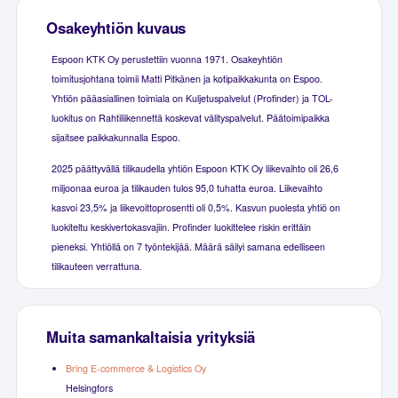
Osakeyhtiön kuvaus
Espoon KTK Oy perustettiin vuonna 1971. Osakeyhtiön
toimitusjohtana toimii Matti Pitkänen ja kotipaikkakunta on Espoo.
Yhtiön pääasiallinen toimiala on Kuljetuspalvelut (Profinder) ja TOL-
luokitus on Rahtiliikennettä koskevat välityspalvelut. Päätoimipaikka
sijaitsee paikkakunnalla Espoo.
2025 päättyvällä tilikaudella yhtiön Espoon KTK Oy liikevaihto oli 26,6
miljoonaa euroa ja tilikauden tulos 95,0 tuhatta euroa. Liikevaihto
kasvoi 23,5% ja liikevoittoprosentti oli 0,5%. Kasvun puolesta yhtiö on
luokiteltu keskivertokasvajiin. Profinder luokittelee riskin erittäin
pieneksi. Yhtiöllä on 7 työntekijää. Määrä säilyi samana edelliseen
tilikauteen verrattuna.
Muita samankaltaisia yrityksiä
Bring E-commerce & Logistics Oy
Helsingfors