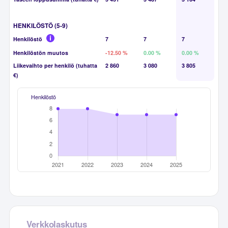
HENKILÖSTÖ (5-9)
Henkilöstö
7
7
7
Henkilöstön muutos
-12.50 %
0.00 %
0.00 %
Liikevaihto per henkilö (tuhatta
2 860
3 080
3 805
€)
Henkilöstö
Verkkolaskutus