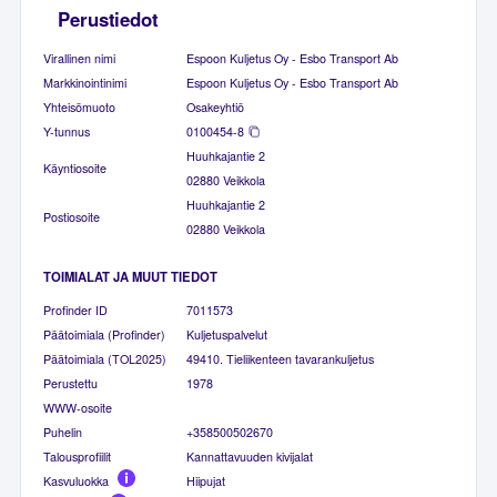
Perustiedot
Virallinen nimi
Espoon Kuljetus Oy - Esbo Transport Ab
Markkinointinimi
Espoon Kuljetus Oy - Esbo Transport Ab
Yhteisömuoto
Osakeyhtiö
Y-tunnus
0100454-8
Huuhkajantie 2
Käyntiosoite
02880 Veikkola
Huuhkajantie 2
Postiosoite
02880 Veikkola
TOIMIALAT JA MUUT TIEDOT
Profinder ID
7011573
Päätoimiala (Profinder)
Kuljetuspalvelut
Päätoimiala (TOL2025)
49410. Tieliikenteen tavarankuljetus
Perustettu
1978
WWW-osoite
Puhelin
+358500502670
Talousprofiilit
Kannattavuuden kivijalat
Kasvuluokka
Hiipujat