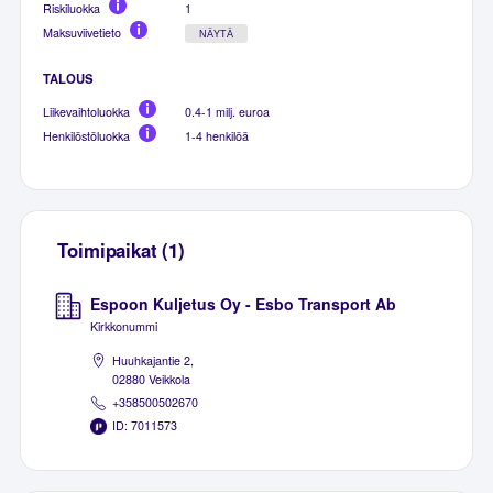
Riskiluokka
1
Maksuviivetieto
NÄYTÄ
TALOUS
Liikevaihtoluokka
0.4-1 milj. euroa
Henkilöstöluokka
1-4 henkilöä
Toimipaikat (1)
Espoon Kuljetus Oy - Esbo Transport Ab
Kirkkonummi
Huuhkajantie 2,
02880 Veikkola
+358500502670
ID: 7011573