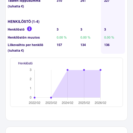
Taseen loppusumma
310
241
227
(tuhatta €)
HENKILÖSTÖ (1-4)
Henkilöstö
3
3
3
Henkilöstön muutos
0.00 %
0.00 %
0.00 %
Liikevaihto per henkilö
157
134
136
(tuhatta €)
Henkilöstö