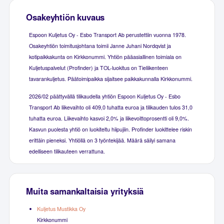
Osakeyhtiön kuvaus
Espoon Kuljetus Oy - Esbo Transport Ab perustettiin vuonna 1978.
Osakeyhtiön toimitusjohtana toimii Janne Juhani Nordqvist ja
kotipaikkakunta on Kirkkonummi. Yhtiön pääasiallinen toimiala on
Kuljetuspalvelut (Profinder) ja TOL-luokitus on Tieliikenteen
tavarankuljetus. Päätoimipaikka sijaitsee paikkakunnalla Kirkkonummi.
2026/02 päättyvällä tilikaudella yhtiön Espoon Kuljetus Oy - Esbo
Transport Ab liikevaihto oli 409,0 tuhatta euroa ja tilikauden tulos 31,0
tuhatta euroa. Liikevaihto kasvoi 2,0% ja liikevoittoprosentti oli 9,0%.
Kasvun puolesta yhtiö on luokiteltu hiipujiin. Profinder luokittelee riskin
erittäin pieneksi. Yhtiöllä on 3 työntekijää. Määrä säilyi samana
edelliseen tilikauteen verrattuna.
Muita samankaltaisia yrityksiä
Kuljetus Mustikka Oy
Kirkkonummi