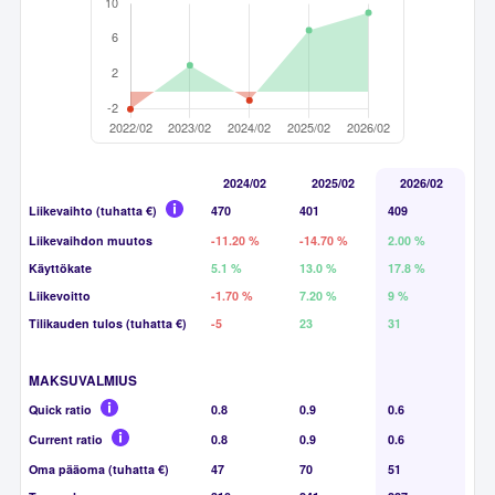
2024/02
2025/02
2026/02
Liikevaihto (tuhatta €)
470
401
409
Liikevaihdon muutos
-11.20 %
-14.70 %
2.00 %
Käyttökate
5.1 %
13.0 %
17.8 %
Liikevoitto
-1.70 %
7.20 %
9 %
Tilikauden tulos (tuhatta €)
-5
23
31
MAKSUVALMIUS
Quick ratio
0.8
0.9
0.6
Current ratio
0.8
0.9
0.6
Oma pääoma (tuhatta €)
47
70
51