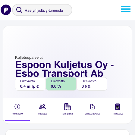
Kuljetuspalvelut
Espoon Kuljetus Oy -
Esbo Transport Ab
Liikevaihto
Liikevoitto
Henkilöstö
0,4 milj. €
9,0 %
3
0 %
Perustiedot
Päättäjät
Toimipaikat
Verkkolaskutus
Tilinpäätös