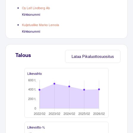
Oy Leif Lindberg Ab
Kirkkonummi
Kuljetusliike Marko Lemola
Kirkkonummi
Talous
Lataa Pikaluottosuositus
Liikevaihto
Liikevoitto-%