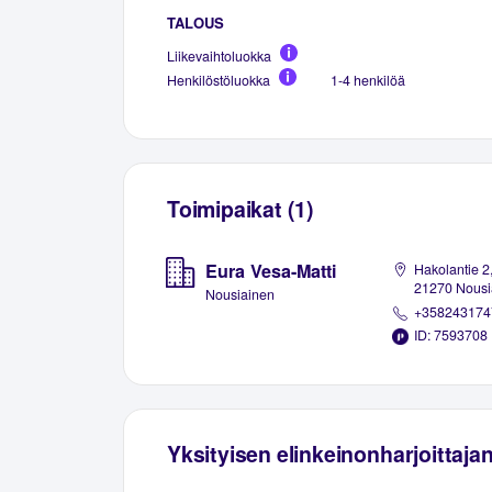
TALOUS
Liikevaihtoluokka
Henkilöstöluokka
1-4 henkilöä
Toimipaikat (1)
Eura Vesa-Matti
Hakolantie 2
21270 Nousi
Nousiainen
+358243174
ID: 7593708
Yksityisen elinkeinonharjoittaja