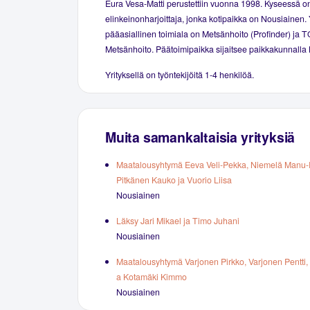
Eura Vesa-Matti perustettiin vuonna 1998. Kyseessä on
elinkeinonharjoittaja, jonka kotipaikka on Nousiainen. 
pääasiallinen toimiala on Metsänhoito (Profinder) ja T
Metsänhoito. Päätoimipaikka sijaitsee paikkakunnalla
Yrityksellä on työntekijöitä 1-4 henkilöä.
Muita samankaltaisia yrityksiä
Maatalousyhtymä Eeva Veli-Pekka, Niemelä Manu-P
Pitkänen Kauko ja Vuorio Liisa
Nousiainen
Läksy Jari Mikael ja Timo Juhani
Nousiainen
Maatalousyhtymä Varjonen Pirkko, Varjonen Pentti, A
a Kotamäki Kimmo
Nousiainen