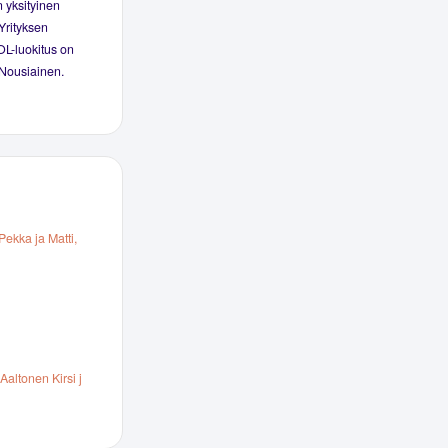
 yksityinen
Yrityksen
OL-luokitus on
 Nousiainen.
ekka ja Matti,
altonen Kirsi j