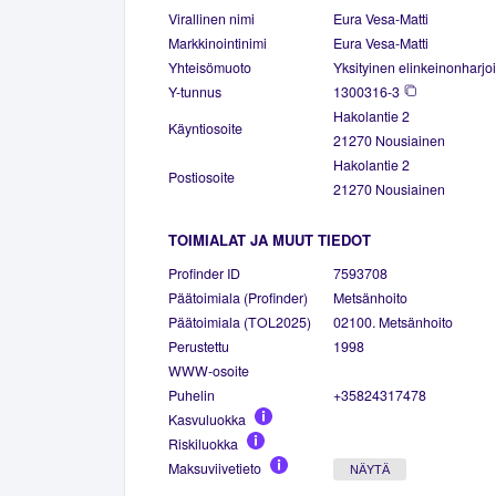
Virallinen nimi
Eura Vesa-Matti
Markkinointinimi
Eura Vesa-Matti
Yhteisömuoto
Yksityinen elinkeinonharjoi
Y-tunnus
1300316-3
Hakolantie 2
Käyntiosoite
21270 Nousiainen
Hakolantie 2
Postiosoite
21270 Nousiainen
TOIMIALAT JA MUUT TIEDOT
Profinder ID
7593708
Päätoimiala (Profinder)
Metsänhoito
Päätoimiala (TOL2025)
02100. Metsänhoito
Perustettu
1998
WWW-osoite
Puhelin
+35824317478
Kasvuluokka
Riskiluokka
Maksuviivetieto
NÄYTÄ