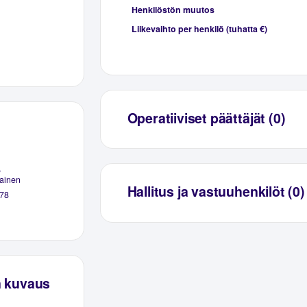
Henkilöstön muutos
Liikevaihto per henkilö (tuhatta €)
Operatiiviset päättäjät (0)
,
ainen
Hallitus ja vastuuhenkilöt (0)
78
n kuvaus