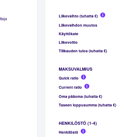
Liikevaihto (tuhatta €)
ttaja
Liikevaihdon muutos
Käyttökate
Liikevoitto
Tilikauden tulos (tuhatta €)
MAKSUVALMIUS
Quick ratio
Current ratio
Oma pääoma (tuhatta €)
Taseen loppusumma (tuhatta €)
HENKILÖSTÖ (1-4)
Henkilöstö