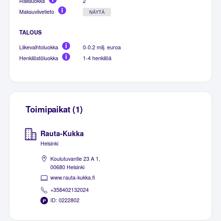
Riskiluokka
2
Maksuviivetieto
NÄYTÄ
TALOUS
Liikevaihtoluokka
0-0.2 milj. euroa
Henkilöstöluokka
1-4 henkilöä
Toimipaikat (1)
Rauta-Kukka
Helsinki
Koulutuvantie 23 A 1,
00680 Helsinki
www.rauta-kukka.fi
+358402132024
ID: 0222802