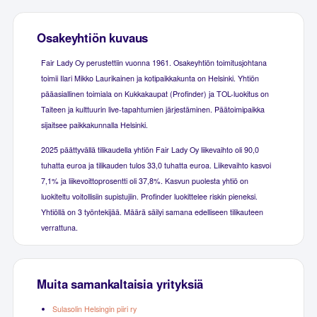
Osakeyhtiön kuvaus
Fair Lady Oy perustettiin vuonna 1961. Osakeyhtiön toimitusjohtana
toimii Ilari Mikko Laurikainen ja kotipaikkakunta on Helsinki. Yhtiön
pääasiallinen toimiala on Kukkakaupat (Profinder) ja TOL-luokitus on
Taiteen ja kulttuurin live-tapahtumien järjestäminen. Päätoimipaikka
sijaitsee paikkakunnalla Helsinki.
2025 päättyvällä tilikaudella yhtiön Fair Lady Oy liikevaihto oli 90,0
tuhatta euroa ja tilikauden tulos 33,0 tuhatta euroa. Liikevaihto kasvoi
7,1% ja liikevoittoprosentti oli 37,8%. Kasvun puolesta yhtiö on
luokiteltu voitollisiin supistujiin. Profinder luokittelee riskin pieneksi.
Yhtiöllä on 3 työntekijää. Määrä säilyi samana edelliseen tilikauteen
verrattuna.
Muita samankaltaisia yrityksiä
Sulasolin Helsingin piiri ry