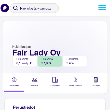
Kukkakaupat
Fair Lady Oy
Liikevaihto
Liikevoitto
Henkilöstö
0,1 milj. €
37,8 %
3
0 %
Perustiedot
Päättäjät
Toimipaikat
Verkkolaskutus
Tilinpäätös
Perustiedot