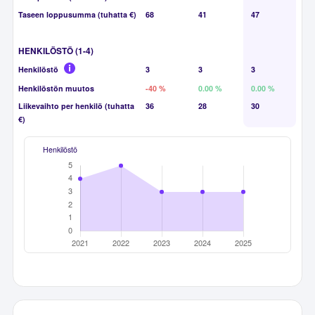
Taseen loppusumma (tuhatta €)
68
41
47
HENKILÖSTÖ (1-4)
Henkilöstö
3
3
3
Henkilöstön muutos
-40 %
0.00 %
0.00 %
Liikevaihto per henkilö (tuhatta
36
28
30
€)
Henkilöstö