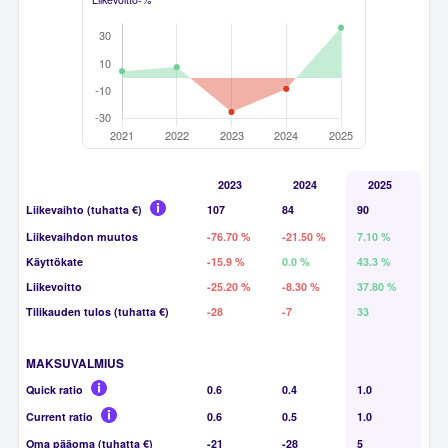
2023
2024
2025
Liikevaihto (tuhatta €)
107
84
90
Liikevaihdon muutos
-76.70 %
-21.50 %
7.10 %
Käyttökate
-15.9 %
0.0 %
43.3 %
Liikevoitto
-25.20 %
-8.30 %
37.80 %
Tilikauden tulos (tuhatta €)
-28
-7
33
MAKSUVALMIUS
Quick ratio
0.6
0.4
1.0
Current ratio
0.6
0.5
1.0
Oma pääoma (tuhatta €)
-21
-28
5