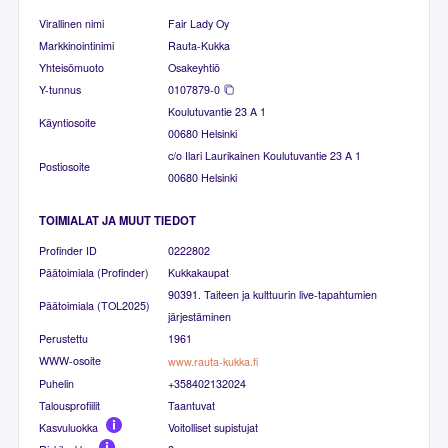
Virallinen nimi
Fair Lady Oy
Markkinointinimi
Rauta-Kukka
Yhteisömuoto
Osakeyhtiö
Y-tunnus
0107879-0
Koulutuvantie 23 A 1
Käyntiosoite
00680 Helsinki
c/o Ilari Laurikainen Koulutuvantie 23 A 1
Postiosoite
00680 Helsinki
TOIMIALAT JA MUUT TIEDOT
Profinder ID
0222802
Päätoimiala (Profinder)
Kukkakaupat
90391. Taiteen ja kulttuurin live-tapahtumien
Päätoimiala (TOL2025)
järjestäminen
Perustettu
1961
WWW-osoite
www.rauta-kukka.fi
Puhelin
+358402132024
Talousprofiilit
Taantuvat
Kasvuluokka
Voitolliset supistujat