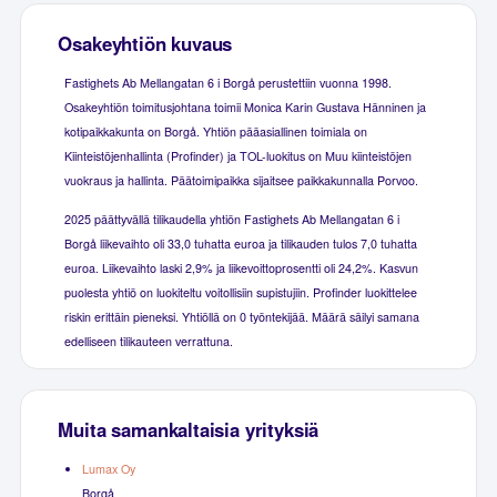
Osakeyhtiön kuvaus
Fastighets Ab Mellangatan 6 i Borgå perustettiin vuonna 1998.
Osakeyhtiön toimitusjohtana toimii Monica Karin Gustava Hänninen ja
kotipaikkakunta on Borgå. Yhtiön pääasiallinen toimiala on
Kiinteistöjenhallinta (Profinder) ja TOL-luokitus on Muu kiinteistöjen
vuokraus ja hallinta. Päätoimipaikka sijaitsee paikkakunnalla Porvoo.
2025 päättyvällä tilikaudella yhtiön Fastighets Ab Mellangatan 6 i
Borgå liikevaihto oli 33,0 tuhatta euroa ja tilikauden tulos 7,0 tuhatta
euroa. Liikevaihto laski 2,9% ja liikevoittoprosentti oli 24,2%. Kasvun
puolesta yhtiö on luokiteltu voitollisiin supistujiin. Profinder luokittelee
riskin erittäin pieneksi. Yhtiöllä on 0 työntekijää. Määrä säilyi samana
edelliseen tilikauteen verrattuna.
Muita samankaltaisia yrityksiä
Lumax Oy
Borgå