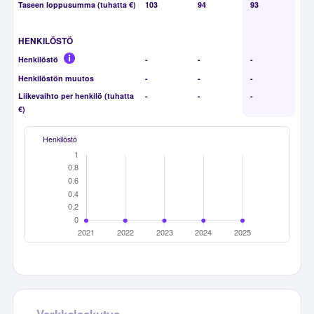
Taseen loppusumma (tuhatta €)
103
94
93
HENKILÖSTÖ
Henkilöstö
-
-
-
Henkilöstön muutos
-
-
-
Liikevaihto per henkilö (tuhatta
-
-
-
€)
Henkilöstö
Verkkolaskutus