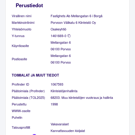
Perustiedot
Virallinen nimi
Fastighets Ab Mellangatan 6 i Borgå
Markkinointinimi
Porvoon Välikatu 6 Kiinteistö Oy
Yhteisömuoto
Osakeyhtiö
Y-tunnus
1461669-0
Mellangatan 6
Käyntiosoite
06100 Porvoo
Mellangatan 6
Postiosoite
06100 Porvoo
TOIMIALAT JA MUUT TIEDOT
Profinder ID
1067593
Päätoimiala (Profinder)
Kiinteistöjenhallinta
Päätoimiala (TOL2025)
68203. Muu kiinteistöjen vuokraus ja hallinta
Perustettu
1998
WWW-osoite
Puhelin
Vakavaraiset
Talousprofiilit
Kannattavuuden kivijalat