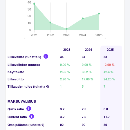
2023
2024
2025
Liikevaihto (tuhatta €)
34
34
33
Liikevaihdon muutos
0.00 %
0.00 %
-2.90 %
Käyttökate
26.5 %
38.2 %
42.4 %
Liikevoitto
2.90 %
17.60 %
24.20 %
Tilikauden tulos (tuhatta €)
1
5
7
MAKSUVALMIUS
Quick ratio
3.2
7.5
8.8
Current ratio
3.2
7.5
11.7
Oma pääoma (tuhatta €)
92
90
89