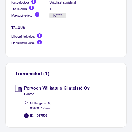
Kasvuluokka
Voitolliset supistujat
Riskiluokka
1
Maksuviivetieto
NÄYTÄ
TALOUS
Liikevaihtoluokka
Henkilöstöluokka
Toimipaikat (1)
Porvoon Välikatu 6 Kiinteistö Oy
Porvoo
Mellangatan 6,
06100 Porvoo
ID: 1067593