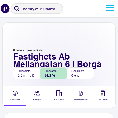
Kiinteistöjenhallinta
Fastighets Ab
Mellangatan 6 i Borgå
Liikevaihto
Liikevoitto
Henkilöstö
0,0 milj. €
24,2 %
0
0 %
Perustiedot
Päättäjät
Toimipaikat
Verkkolaskutus
Tilinpäätös