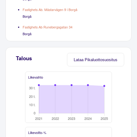
Fastighets Ab. Mästarvägen 9 i Borgå
Borgå
Fastighets Ab Runebergsgatan 34
Borgå
Talous
Lataa Pikaluottosuositus
Liikevaihto
Liikevoitto-%