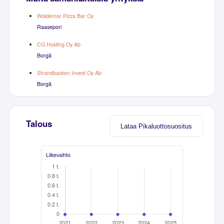
Waldemar Pizza Bar Oy
Raasepori
CG Holding Oy Ab
Borgå
Strandbacken Invest Oy Ab
Borgå
Talous
Lataa Pikaluottosuositus
Liikevaihto