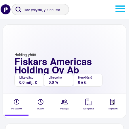
Holding-yhtiö
Fiskars Americas
Holding Oy Ab
Liikevaihto
Liikevoitto
Henkilöstö
0,0 milj. €
0,0 %
0
0 %
Perustiedot
Uutiset
Päättäjät
Toimipaikat
Tilinpäätös