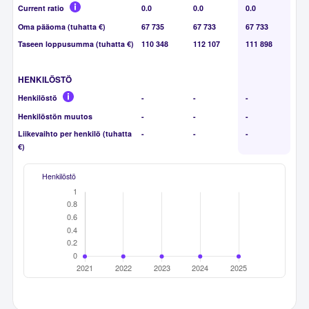
Current ratio
0.0
0.0
0.0
Oma pääoma (tuhatta €)
67 735
67 733
67 733
Taseen loppusumma (tuhatta €)
110 348
112 107
111 898
HENKILÖSTÖ
Henkilöstö
-
-
-
Henkilöstön muutos
-
-
-
Liikevaihto per henkilö (tuhatta
-
-
-
€)
Henkilöstö