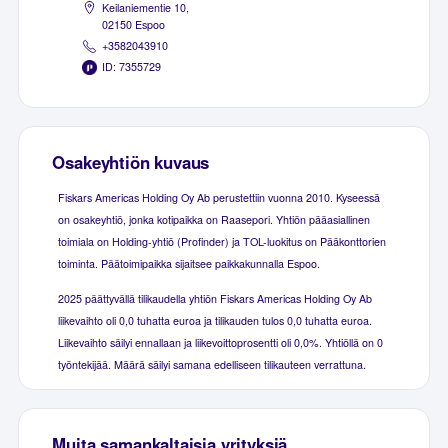
Keilaniementie 10,
02150 Espoo
+3582043910
ID: 7355729
Osakeyhtiön kuvaus
Fiskars Americas Holding Oy Ab perustettiin vuonna 2010. Kyseessä
on osakeyhtiö, jonka kotipaikka on Raasepori. Yhtiön pääasiallinen
toimiala on Holding-yhtiö (Profinder) ja TOL-luokitus on Pääkonttorien
toiminta. Päätoimipaikka sijaitsee paikkakunnalla Espoo.
2025 päättyvällä tilikaudella yhtiön Fiskars Americas Holding Oy Ab
liikevaihto oli 0,0 tuhatta euroa ja tilikauden tulos 0,0 tuhatta euroa.
Liikevaihto säilyi ennallaan ja liikevoittoprosentti oli 0,0%. Yhtiöllä on 0
työntekijää. Määrä säilyi samana edelliseen tilikauteen verrattuna.
Muita samankaltaisia yrityksiä