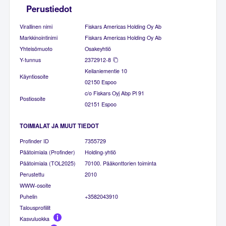
Perustiedot
Virallinen nimi
Fiskars Americas Holding Oy Ab
Markkinointinimi
Fiskars Americas Holding Oy Ab
Yhteisömuoto
Osakeyhtiö
Y-tunnus
2372912-8
Keilaniementie 10
Käyntiosoite
02150 Espoo
c/o Fiskars Oyj Abp Pl 91
Postiosoite
02151 Espoo
TOIMIALAT JA MUUT TIEDOT
Profinder ID
7355729
Päätoimiala (Profinder)
Holding-yhtiö
Päätoimiala (TOL2025)
70100. Pääkonttorien toiminta
Perustettu
2010
WWW-osoite
Puhelin
+3582043910
Talousprofiilit
Kasvuluokka