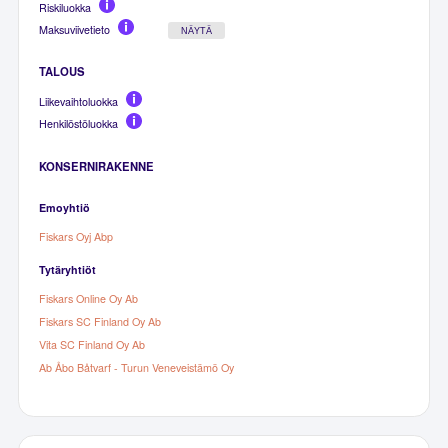
Riskiluokka
Maksuviivetieto
NÄYTÄ
TALOUS
Liikevaihtoluokka
Henkilöstöluokka
KONSERNIRAKENNE
Emoyhtiö
Fiskars Oyj Abp
Tytäryhtiöt
Fiskars Online Oy Ab
Fiskars SC Finland Oy Ab
Vita SC Finland Oy Ab
Ab Åbo Båtvarf - Turun Veneveistämö Oy