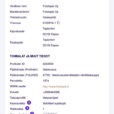
Virallinen nimi
Fototapio Oy
Markkinointinimi
Fototapio Oy
Yhteisömuoto
Osakeyhtiö
Y-tunnus
0100516-1
Tapiontori
Käyntiosoite
02100 Espoo
Tapiontori
Postiosoite
02100 Espoo
TOIMIALAT JA MUUT TIEDOT
Profinder ID
0234500
Päätoimiala (Profinder)
Valokuvaus
Päätoimiala (TOL2025)
47781. Valokuvaustarvikkeiden vähittäiskauppa
Perustettu
1974
WWW-osoite
http://www.fototapio.fi
Puhelin
+3589464398
Talousprofiilit
Vakavaraiset
Kasvuluokka
Voitolliset supistujat
Riskiluokka
1