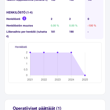
HENKILÖSTÖ (1-4)
Henkilöstö
2
2
0
Henkilöstön muutos
0.00 %
0.00 %
-100 %
Liikevaihto per henkilö (tuhatta
181
190
-
€)
Henkilöstö
Operatiiviset päättäjät (1)