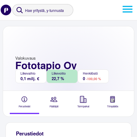
Valokuvaus
Fototapio Oy
Liikevaihto
Liikevoitto
Henkilöstö
0,1 milj. €
22,7 %
0
-100,00 %
Perustiedot
Päättäjät
Toimipaikat
Tilinpäätös
Perustiedot