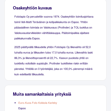
Osakeyhtiön kuvaus
Fototapio Oy perustettiin vuonna 1974. Osakeyhtiön toimitusjohtana
toimii Veli-Matti Teräväinen ja kotipaikkakunta on Espoo. Yhtiön
pääasiallinen toimiala on Valokuvaus (Profinder) ja TOL-luokitus on
Valokuvaustarvikkeiden vähittäiskauppa. Päätoimipaikka sijaitsee
paikkakunnalla Espoo.
2025 päättyvällä tilikaudella yhtiön Fototapio Oy liikevaihto oli 52,0
tuhatta euroa ja tilikauden tulos 17,0 tuhatta euroa. Liikevaihto laski
86,3% ja liikevoittoprosentti oli 22,7%. Kasvun puolesta yhtiö on
luokiteltu voitollisiin supistujiin. Profinder luokittelee riskin erittäin
pieneksi. Yhtiöllä on 0 työntekijää, joka on 100,0% pienempi määrä
kuin edellisellä tilikaudella.
Muita samankaltaisia yrityksiä
Euro-Kuva-Foto Kokkola Karleby
Espoo