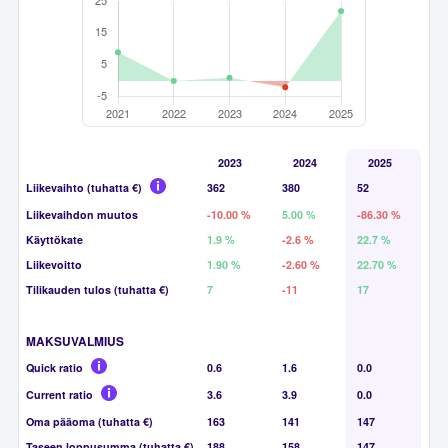
2023
2024
2025
Liikevaihto (tuhatta €)
362
380
52
Liikevaihdon muutos
-10.00 %
5.00 %
-86.30 %
Käyttökate
1.9 %
-2.6 %
22.7 %
Liikevoitto
1.90 %
-2.60 %
22.70 %
Tilikauden tulos (tuhatta €)
7
-11
17
MAKSUVALMIUS
Quick ratio
0.6
1.6
0.0
Current ratio
3.6
3.9
0.0
Oma pääoma (tuhatta €)
163
141
147
Taseen loppusumma (tuhatta €)
188
158
147