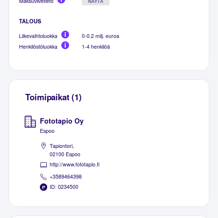
Maksuviivetieto
NÄYTÄ
TALOUS
Liikevaihtoluokka
0-0.2 milj. euroa
Henkilöstöluokka
1-4 henkilöä
Toimipaikat (1)
Fototapio Oy
Espoo
Tapiontori,
02100 Espoo
http://www.fototapio.fi
+3589464398
ID: 0234500