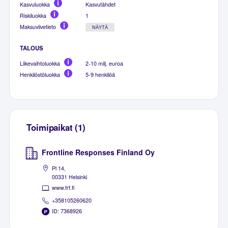
Kasvuluokka
Kasvutähdet
Riskiluokka
1
Maksuviivetieto
NÄYTÄ
TALOUS
Liikevaihtoluokka
2-10 milj. euroa
Henkilöstöluokka
5-9 henkilöä
Toimipaikat (1)
Frontline Responses Finland Oy
Pl 14,
00331 Helsinki
www.frf.fi
+358105260620
ID: 7368926