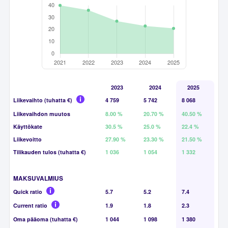
2023
2024
2025
Liikevaihto (tuhatta €)
4 759
5 742
8 068
Liikevaihdon muutos
8.00 %
20.70 %
40.50 %
Käyttökate
30.5 %
25.0 %
22.4 %
Liikevoitto
27.90 %
23.30 %
21.50 %
Tilikauden tulos (tuhatta €)
1 036
1 054
1 332
MAKSUVALMIUS
Quick ratio
5.7
5.2
7.4
Current ratio
1.9
1.8
2.3
Oma pääoma (tuhatta €)
1 044
1 098
1 380