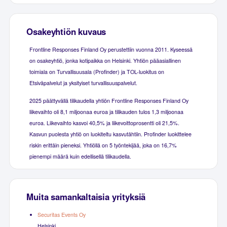
Osakeyhtiön kuvaus
Frontline Responses Finland Oy perustettiin vuonna 2011. Kyseessä
on osakeyhtiö, jonka kotipaikka on Helsinki. Yhtiön pääasiallinen
toimiala on Turvallisuusala (Profinder) ja TOL-luokitus on
Etsiväpalvelut ja yksityiset turvallisuuspalvelut.
2025 päättyvällä tilikaudella yhtiön Frontline Responses Finland Oy
liikevaihto oli 8,1 miljoonaa euroa ja tilikauden tulos 1,3 miljoonaa
euroa. Liikevaihto kasvoi 40,5% ja liikevoittoprosentti oli 21,5%.
Kasvun puolesta yhtiö on luokiteltu kasvutähtiin. Profinder luokittelee
riskin erittäin pieneksi. Yhtiöllä on 5 työntekijää, joka on 16,7%
pienempi määrä kuin edellisellä tilikaudella.
Muita samankaltaisia yrityksiä
Securitas Events Oy
Helsinki