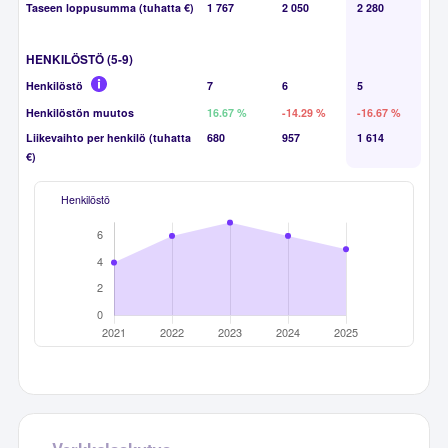
Taseen loppusumma (tuhatta €)
1 767
2 050
2 280
HENKILÖSTÖ (5-9)
Henkilöstö
7
6
5
Henkilöstön muutos
16.67 %
-14.29 %
-16.67 %
Liikevaihto per henkilö (tuhatta
680
957
1 614
€)
Henkilöstö