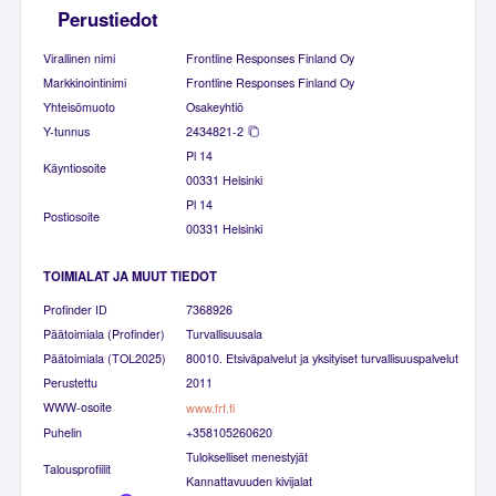
Perustiedot
Virallinen nimi
Frontline Responses Finland Oy
Markkinointinimi
Frontline Responses Finland Oy
Yhteisömuoto
Osakeyhtiö
Y-tunnus
2434821-2
Pl 14
Käyntiosoite
00331 Helsinki
Pl 14
Postiosoite
00331 Helsinki
TOIMIALAT JA MUUT TIEDOT
Profinder ID
7368926
Päätoimiala (Profinder)
Turvallisuusala
Päätoimiala (TOL2025)
80010. Etsiväpalvelut ja yksityiset turvallisuuspalvelut
Perustettu
2011
WWW-osoite
www.frf.fi
Puhelin
+358105260620
Tulokselliset menestyjät
Talousprofiilit
Kannattavuuden kivijalat