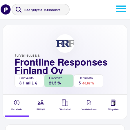
Turvallisuusala
Frontline Responses
Finland Oy
Liikevaihto
Liikevoitto
Henkilöstö
8,1 milj. €
21,5 %
5
-16,67 %
Perustiedot
Päättäjät
Toimipaikat
Verkkolaskutus
Tilinpäätös