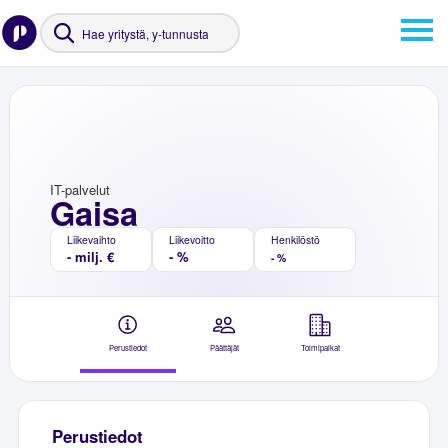
IT-palvelut
Gaisa
Liikevaihto
Liikevoitto
Henkilöstö
- milj. €
- %
- %
Perustiedot
Päättäjät
Toimipaikat
Perustiedot