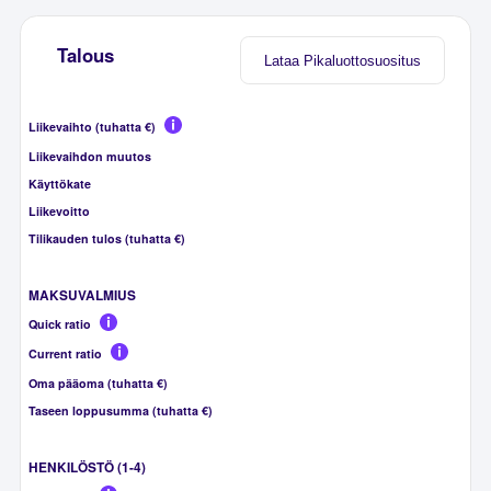
Talous
Lataa Pikaluottosuositus
Liikevaihto (tuhatta €)
Liikevaihdon muutos
Käyttökate
Liikevoitto
Tilikauden tulos (tuhatta €)
MAKSUVALMIUS
Quick ratio
Current ratio
Oma pääoma (tuhatta €)
Taseen loppusumma (tuhatta €)
HENKILÖSTÖ (1-4)