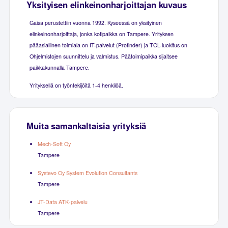
Yksityisen elinkeinonharjoittajan kuvaus
Gaisa perustettiin vuonna 1992. Kyseessä on yksityinen
elinkeinonharjoittaja, jonka kotipaikka on Tampere. Yrityksen
pääasiallinen toimiala on IT-palvelut (Profinder) ja TOL-luokitus on
Ohjelmistojen suunnittelu ja valmistus. Päätoimipaikka sijaitsee
paikkakunnalla Tampere.
Yrityksellä on työntekijöitä 1-4 henkilöä.
Muita samankaltaisia yrityksiä
Mech-Soft Oy
Tampere
Systevo Oy System Evolution Consultants
Tampere
JT-Data ATK-palvelu
Tampere