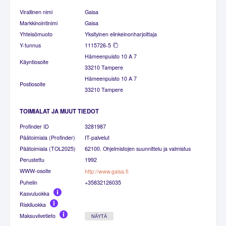
Virallinen nimi
Gaisa
Markkinointinimi
Gaisa
Yhteisömuoto
Yksityinen elinkeinonharjoittaja
Y-tunnus
1115726-5
Hämeenpuisto 10 A 7
Käyntiosoite
33210 Tampere
Hämeenpuisto 10 A 7
Postiosoite
33210 Tampere
TOIMIALAT JA MUUT TIEDOT
Profinder ID
3281987
Päätoimiala (Profinder)
IT-palvelut
Päätoimiala (TOL2025)
62100. Ohjelmistojen suunnittelu ja valmistus
Perustettu
1992
WWW-osoite
http://www.gaisa.fi
Puhelin
+35832126035
Kasvuluokka
Riskiluokka
Maksuviivetieto
NÄYTÄ