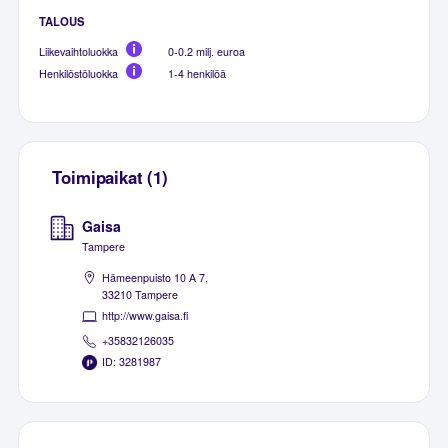
TALOUS
Liikevaihtoluokka
0-0.2 milj. euroa
Henkilöstöluokka
1-4 henkilöä
Toimipaikat (1)
Gaisa
Tampere
Hämeenpuisto 10 A 7,
33210 Tampere
http://www.gaisa.fi
+35832126035
ID: 3281987