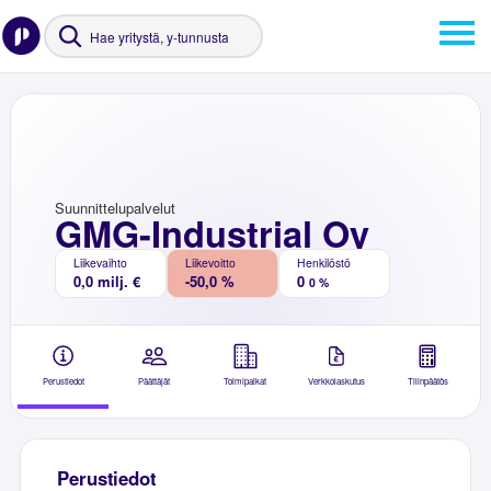
Suunnittelupalvelut
GMG-Industrial Oy
Liikevaihto
Liikevoitto
Henkilöstö
0,0 milj. €
-50,0 %
0
0 %
Perustiedot
Päättäjät
Toimipaikat
Verkkolaskutus
Tilinpäätös
Perustiedot