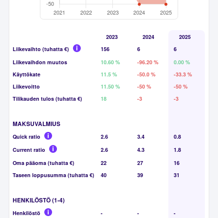
2023
2024
2025
Liikevaihto (tuhatta €)
156
6
6
Liikevaihdon muutos
10.60 %
-96.20 %
0.00 %
Käyttökate
11.5 %
-50.0 %
-33.3 %
Liikevoitto
11.50 %
-50 %
-50 %
Tilikauden tulos (tuhatta €)
18
-3
-3
MAKSUVALMIUS
Quick ratio
2.6
3.4
0.8
Current ratio
2.6
4.3
1.8
Oma pääoma (tuhatta €)
22
27
16
Taseen loppusumma (tuhatta €)
40
39
31
HENKILÖSTÖ (1-4)
Henkilöstö
-
-
-