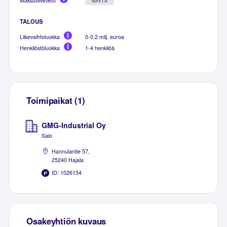
Maksuviivetieto
NÄYTÄ
TALOUS
Liikevaihtoluokka
0-0.2 milj. euroa
Henkilöstöluokka
1-4 henkilöä
Toimipaikat (1)
GMG-Industrial Oy
Salo
Hannulantie 57,
25240 Hajala
ID: 1026134
Osakeyhtiön kuvaus