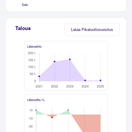
Salo
Talous
Lataa Pikaluottosuositus
Liikevaihto
Liikevoitto-%