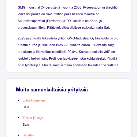
GMG-Industrial Oy perustettiin vuonna 2008. Kyseessä on osakeyhtiö,
jonka kotipaikka on Salo. Yhtiön pääasiallinen toimiala on
Suunnittelupalvelut (Profinder) ja TOL-luokitus on Kone- ja
prosessisuunnittelu. Päätoimipaikka sijaitsee paikkakunnalla Salo.
2025 päättyvällä tilikaudella yhtiön GMG-Industrial Oy liikevaihto oli 6,0
tuhatta euroa ja tilikauden tulos -3,0 tuhatta euroa. Liikevaihto säilyi
ennallaan ja liikevoittoprosentti oli -50,0%. Kasvun puolesta yhtiö on
luokiteltu heikoimpiin. Profinder luokittelee riskin kohtalaiseksi. Yhtiöllä
on 0 työntekijää. Määrä säilyi samana edelliseen tilikauteen verrattuna.
Muita samankaltaisia yrityksiä
Erkki Tuominen
Salo
Tetrao Design
Salo
Savatek