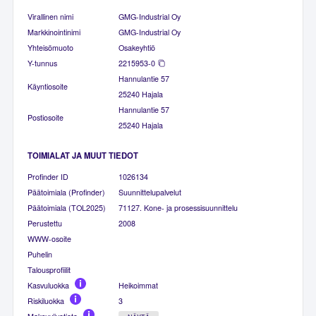
Virallinen nimi
GMG-Industrial Oy
Markkinointinimi
GMG-Industrial Oy
Yhteisömuoto
Osakeyhtiö
Y-tunnus
2215953-0
Hannulantie 57
Käyntiosoite
25240 Hajala
Hannulantie 57
Postiosoite
25240 Hajala
TOIMIALAT JA MUUT TIEDOT
Profinder ID
1026134
Päätoimiala (Profinder)
Suunnittelupalvelut
Päätoimiala (TOL2025)
71127. Kone- ja prosessisuunnittelu
Perustettu
2008
WWW-osoite
Puhelin
Talousprofiilit
Kasvuluokka
Heikoimmat
Riskiluokka
3