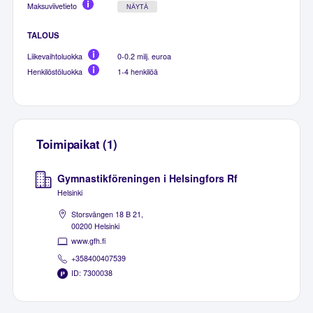
Maksuviivetieto
NÄYTÄ
TALOUS
Liikevaihtoluokka
0-0.2 milj. euroa
Henkilöstöluokka
1-4 henkilöä
Toimipaikat (1)
Gymnastikföreningen i Helsingfors Rf
Helsinki
Storsvängen 18 B 21,
00200 Helsinki
www.gfh.fi
+358400407539
ID: 7300038