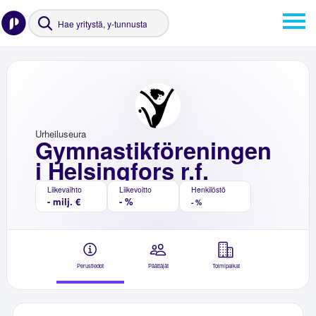
Urheiluseura
Gymnastikföreningen
i Helsingfors r.f.
Liikevaihto
Liikevoitto
Henkilöstö
- milj. €
- %
- %
Perustiedot
Päättäjät
Toimipaikat