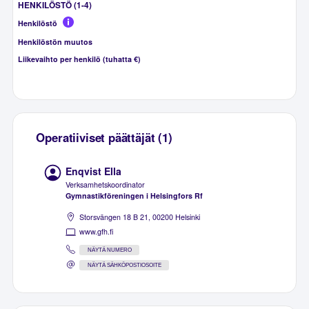
HENKILÖSTÖ (1-4)
Henkilöstö
Henkilöstön muutos
Liikevaihto per henkilö (tuhatta €)
Operatiiviset päättäjät (1)
Enqvist Ella
Verksamhetskoordinator
Gymnastikföreningen i Helsingfors Rf
Storsvängen 18 B 21, 00200 Helsinki
www.gfh.fi
NÄYTÄ NUMERO
NÄYTÄ SÄHKÖPOSTIOSOITE