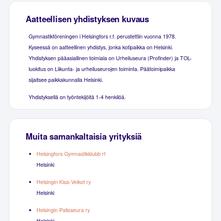
Aatteellisen yhdistyksen kuvaus
Gymnastikföreningen i Helsingfors r.f. perustettiin vuonna 1978.
Kyseessä on aatteellinen yhdistys, jonka kotipaikka on Helsinki.
Yhdistyksen pääasiallinen toimiala on Urheiluseura (Profinder) ja TOL-
luokitus on Liikunta- ja urheiluseurojen toiminta. Päätoimipaikka
sijaitsee paikkakunnalla Helsinki.
Yhdistyksellä on työntekijöitä 1-4 henkilöä.
Muita samankaltaisia yrityksiä
Helsingfors Gymnastikklubb rf
Helsinki
Helsingin Kisa-Veikot ry
Helsinki
Helsingin Palloseura ry
Helsinki