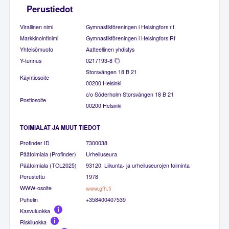
Perustiedot
Virallinen nimi
Gymnastikföreningen i Helsingfors r.f.
Markkinointinimi
Gymnastikföreningen i Helsingfors Rf
Yhteisömuoto
Aatteellinen yhdistys
Y-tunnus
0217193-8
Storsvängen 18 B 21
Käyntiosoite
00200 Helsinki
c/o Söderholm Storsvängen 18 B 21
Postiosoite
00200 Helsinki
TOIMIALAT JA MUUT TIEDOT
Profinder ID
7300038
Päätoimiala (Profinder)
Urheiluseura
Päätoimiala (TOL2025)
93120. Liikunta- ja urheiluseurojen toiminta
Perustettu
1978
WWW-osoite
www.gfh.fi
Puhelin
+358400407539
Kasvuluokka
Riskiluokka