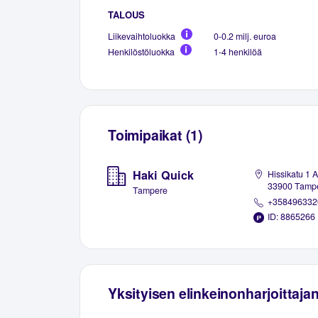
TALOUS
Liikevaihtoluokka
0-0.2 milj. euroa
Henkilöstöluokka
1-4 henkilöä
Toimipaikat (1)
Haki Quick
Hissikatu 1 A
33900 Tamp
Tampere
+358496332
ID: 8865266
Yksityisen elinkeinonharjoittaja