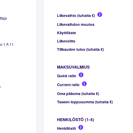
Liikevaihto (tuhatta €)
ttaja
Liikevaihdon muutos
Käyttökate
Liikevoitto
tu 1 A 11
Tilikauden tulos (tuhatta €)
MAKSUVALMIUS
Quick ratio
Current ratio
s
Oma pääoma (tuhatta €)
Taseen loppusumma (tuhatta €)
HENKILÖSTÖ (1-4)
Henkilöstö