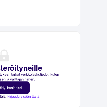
teröityneille
rityksen tarkat verkkolaskutiedot, kuten
sen ja välittäjän nimen.
öidy ilmaiseksi
ttäjä,
kirjaudu sisään tästä
.