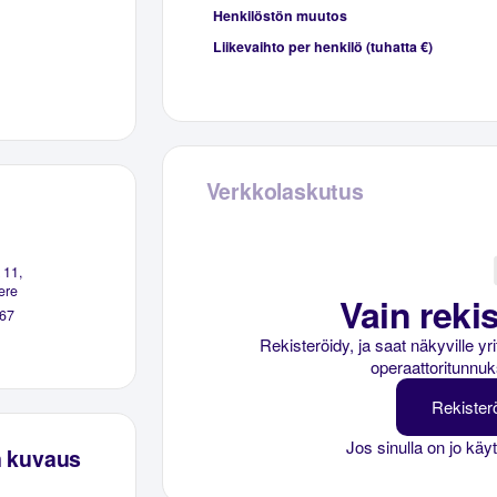
Henkilöstön muutos
Liikevaihto per henkilö (tuhatta €)
Verkkolaskutus
 11,
ere
Vain rekis
67
Rekisteröidy, ja saat näkyville y
operaattoritunnuk
Rekister
Jos sinulla on jo käy
n kuvaus