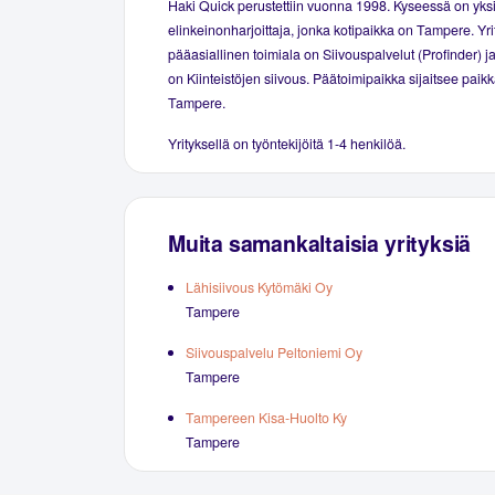
Haki Quick perustettiin vuonna 1998. Kyseessä on yks
elinkeinonharjoittaja, jonka kotipaikka on Tampere. Yr
pääasiallinen toimiala on Siivouspalvelut (Profinder) j
on Kiinteistöjen siivous. Päätoimipaikka sijaitsee paik
Tampere.
Yrityksellä on työntekijöitä 1-4 henkilöä.
Muita samankaltaisia yrityksiä
Lähisiivous Kytömäki Oy
Tampere
Siivouspalvelu Peltoniemi Oy
Tampere
Tampereen Kisa-Huolto Ky
Tampere