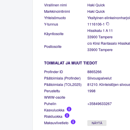
Virallinen nimi
Haki Quick
Markkinointinimi
Haki Quick
Yhteisömuoto
Yksityinen elinkeinonharjoi
Y-tunnus
1116106-1
Hissikatu 1 A 11
Käyntiosoite
33900 Tampere
c/o Kirsi Rantasalo Hissika
Postiosoite
33900 Tampere
TOIMIALAT JA MUUT TIEDOT
Profinder ID
8865266
Päätoimiala (Profinder)
Siivouspalvelut
Päätoimiala (TOL2025)
81210. Kiinteistöjen siivou
Perustettu
1998
WWW-osoite
Puhelin
+35849633267
Kasvuluokka
Riskiluokka
Maksuviivetieto
NÄYTÄ