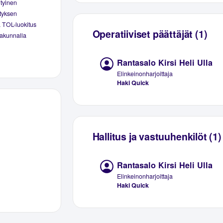
ityinen
ityksen
a TOL-luokitus
Operatiiviset päättäjät (1)
kakunnalla
Rantasalo Kirsi Heli Ulla
Elinkeinonharjoittaja
Haki Quick
Hallitus ja vastuuhenkilöt (1)
Rantasalo Kirsi Heli Ulla
Elinkeinonharjoittaja
Haki Quick