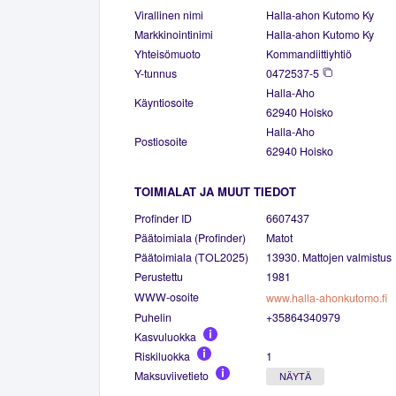
Virallinen nimi
Halla-ahon Kutomo Ky
Markkinointinimi
Halla-ahon Kutomo Ky
Yhteisömuoto
Kommandiittiyhtiö
Y-tunnus
0472537-5
Halla-Aho
Käyntiosoite
62940 Hoisko
Halla-Aho
Postiosoite
62940 Hoisko
TOIMIALAT JA MUUT TIEDOT
Profinder ID
6607437
Päätoimiala (Profinder)
Matot
Päätoimiala (TOL2025)
13930. Mattojen valmistus
Perustettu
1981
WWW-osoite
www.halla-ahonkutomo.fi
Puhelin
+35864340979
Kasvuluokka
Riskiluokka
1
Maksuviivetieto
NÄYTÄ