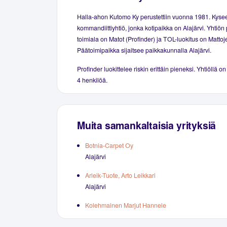
Halla-ahon Kutomo Ky perustettiin vuonna 1981. Kyse
kommandiittiyhtiö, jonka kotipaikka on Alajärvi. Yhtiön
toimiala on Matot (Profinder) ja TOL-luokitus on Mattoj
Päätoimipaikka sijaitsee paikkakunnalla Alajärvi.
Profinder luokittelee riskin erittäin pieneksi. Yhtiöllä on
4 henkilöä.
Muita samankaltaisia yrityksiä
Botnia-Carpet Oy
Alajärvi
Arleik-Tuote, Arto Leikkari
Alajärvi
Kolehmainen Marjut Hannele