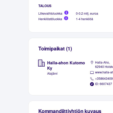
TALOUS
Liikevaihtoluokka
0-0.2 milj. euroa
Henkilöstöluokka
1-4 henkilöä
Toimipaikat (1)
Halla-ahon Kutomo
Halla-Aho,
62940 Hoisk
Ky
www.halla-a
Alajärvi
+358643409
ID: 6607437
Kommandiittiyhtiön kuvaus