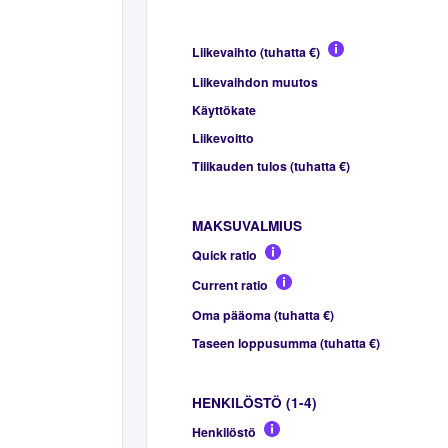
Liikevaihto (tuhatta €)
Liikevaihdon muutos
Käyttökate
Liikevoitto
Tilikauden tulos (tuhatta €)
MAKSUVALMIUS
Quick ratio
Current ratio
Oma pääoma (tuhatta €)
Taseen loppusumma (tuhatta €)
HENKILÖSTÖ (1-4)
Henkilöstö