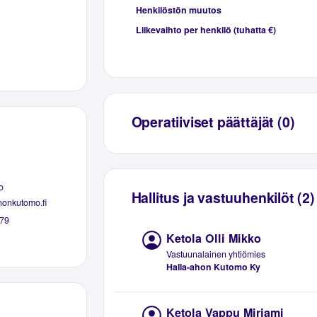
Henkilöstön muutos
Liikevaihto per henkilö (tuhatta €)
Operatiiviset päättäjät (0)
o
Hallitus ja vastuuhenkilöt (2)
honkutomo.fi
79
Ketola Olli Mikko
Vastuunalainen yhtiömies
Halla-ahon Kutomo Ky
Ketola Vappu Mirjami