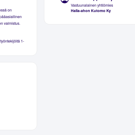
Vastuunalainen yhtiömies
essä on
Halla-ahon Kutomo Ky
 pääasiallinen
en valmistus.
 työntekijöitä 1-