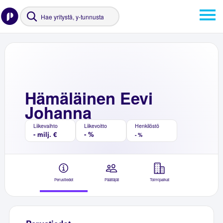
Hämäläinen Eevi
Johanna
Liikevaihto
Liikevoitto
Henkilöstö
- milj. €
- %
- %
Perustiedot
Päättäjät
Toimipaikat