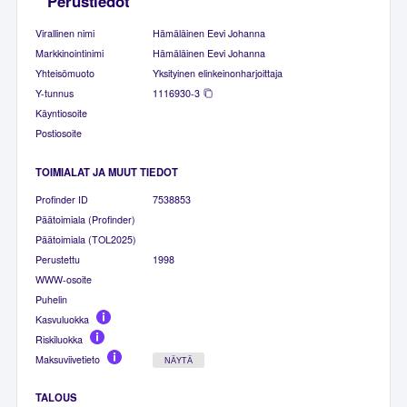
Perustiedot
Virallinen nimi
Hämäläinen Eevi Johanna
Markkinointinimi
Hämäläinen Eevi Johanna
Yhteisömuoto
Yksityinen elinkeinonharjoittaja
Y-tunnus
1116930-3
Käyntiosoite
Postiosoite
TOIMIALAT JA MUUT TIEDOT
Profinder ID
7538853
Päätoimiala (Profinder)
Päätoimiala (TOL2025)
Perustettu
1998
WWW-osoite
Puhelin
Kasvuluokka
Riskiluokka
Maksuviivetieto
NÄYTÄ
TALOUS