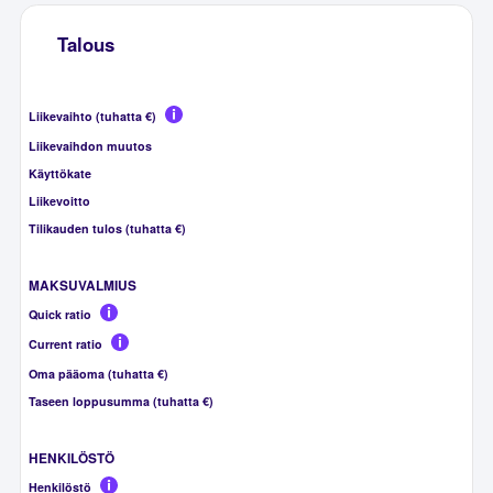
Talous
Liikevaihto (tuhatta €)
Liikevaihdon muutos
Käyttökate
Liikevoitto
Tilikauden tulos (tuhatta €)
MAKSUVALMIUS
Quick ratio
Current ratio
Oma pääoma (tuhatta €)
Taseen loppusumma (tuhatta €)
HENKILÖSTÖ
Henkilöstö