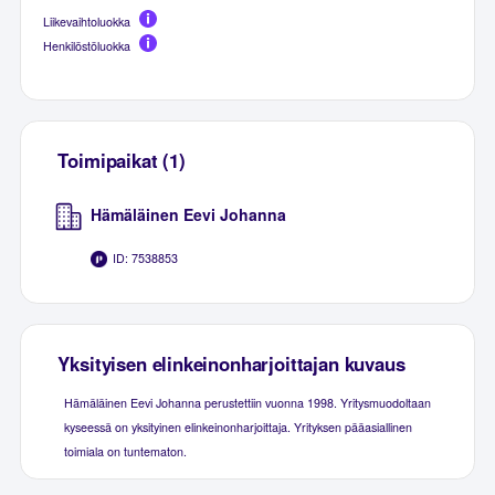
Liikevaihtoluokka
Henkilöstöluokka
Toimipaikat (1)
Hämäläinen Eevi Johanna
ID: 7538853
Yksityisen elinkeinonharjoittajan kuvaus
Hämäläinen Eevi Johanna perustettiin vuonna 1998. Yritysmuodoltaan
kyseessä on yksityinen elinkeinonharjoittaja. Yrityksen pääasiallinen
toimiala on tuntematon.