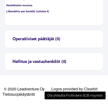
Henkilöstön muutos
Liikevaihto per henkilö (tuhatta €)
Operatiiviset päättäjät (0)
Hallitus ja vastuuhenkilöt (0)
© 2020 Leadventure Oy
Logos provided by Clearbit
Tietosuojakäytäntö
Ota yhteyttä Profinderin B2B myyntiin