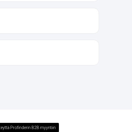
teyttä Profinderin B2B myyntiin