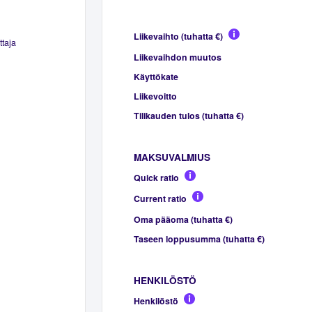
Liikevaihto (tuhatta €)
ttaja
Liikevaihdon muutos
Käyttökate
Liikevoitto
Tilikauden tulos (tuhatta €)
MAKSUVALMIUS
Quick ratio
Current ratio
Oma pääoma (tuhatta €)
Taseen loppusumma (tuhatta €)
HENKILÖSTÖ
Henkilöstö