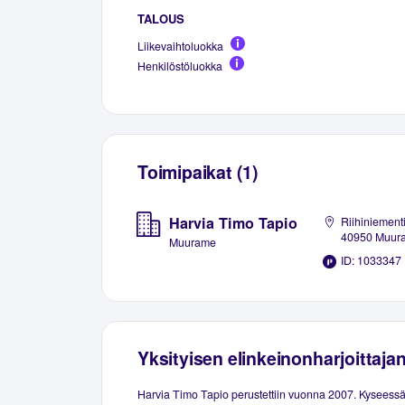
TALOUS
Liikevaihtoluokka
Henkilöstöluokka
Toimipaikat (1)
Harvia Timo Tapio
Riihiniement
40950 Muur
Muurame
ID: 1033347
Yksityisen elinkeinonharjoittaja
Harvia Timo Tapio perustettiin vuonna 2007. Kyseessä