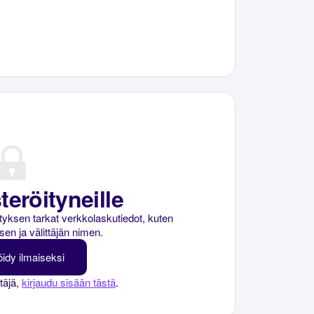
teröityneille
rityksen tarkat verkkolaskutiedot, kuten
sen ja välittäjän nimen.
öidy ilmaiseksi
ttäjä,
kirjaudu sisään tästä
.