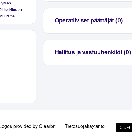
ityksen
OL-luokitus on
a Muurame.
Operatiiviset päättäjät (0)
Hallitus ja vastuuhenkilöt (0)
Logos provided by Clearbit
Tietosuojakäytäntö
Ota yh