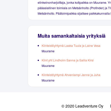
elinkeinonharjoittaja, jonka kotipaikka on Muurame. Yr
pääasiallinen toimiala on Metsänhoito (Profinder) ja T
Metsänhoito. Päätoimipaikka sijaitsee paikkakunnall
Muita samankaltaisia yrityksiä
Kiinteistöyhtymä Laaka Tuula ja Laine Vesa
Muurame
Kiint yht Lindholm Sanna ja Salila Kirsi
Muurame
Kiinteistöyhtymä Ahvenlampi Janne ja Juha
Muurame
© 2020 Leadventure Oy