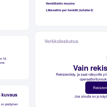
Henkilöstön muutos
Liikevaihto per henkilö (tuhatta €)
Verkkolaskutus
ie 18,
ame
Vain rekis
Rekisteröidy, ja saat näkyville y
operaattoritunnuk
Rekister
n kuvaus
Jos sinulla on jo käy
 on yksityinen