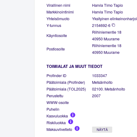
Virallinen nimi
Harvia Timo Tapio
Markkinointinimi
Harvia Timo Tapio
Yhteisömuoto
Yksityinen elinkeinonharjoi
Y-tunnus
2154692-6
Riihiniementie 18
Käyntiosoite
40950 Muurame
Riihiniementie 18
Postiosoite
40950 Muurame
TOIMIALAT JA MUUT TIEDOT
Profinder ID
1033347
Päätoimiala (Profinder)
Metsänhoito
Päätoimiala (TOL2025)
02100. Metsänhoito
Perustettu
2007
WWW-osoite
Puhelin
Kasvuluokka
Riskiluokka
Maksuviivetieto
NÄYTÄ