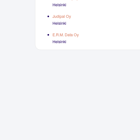
Helsinki
Judipal Oy
Helsinki
E.R.M. Data Oy
Helsinki