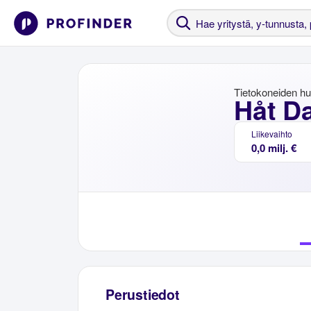
Tietokoneiden hu
Håt D
Liikevaihto
0,0 milj. €
Perustiedot