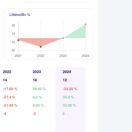
Liikevoitto-%
2022
2023
2024
14
18
12
-17.60 %
28.60 %
-33.30 %
-21.4 %
0.0 %
33.3 %
-21.40 %
0.00 %
33.30 %
-4
-2
6