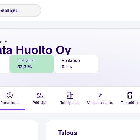
olto
ata Huolto Oy
Liikevoitto
Henkilöstö
33,3 %
0
0 %
Perustiedot
Päättäjät
Toimipaikat
Verkkolaskutus
Tilinpäätös
Talous