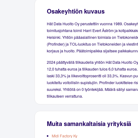
Osakeyhtiön kuvaus
Håt Data Huolto Oy perustettiin vuonna 1989. Osakey
toimitusjohtana toimii Harri Evert Åström ja kotipaikka
Helsinki. Yhtiön pääasiallinen toimiala on Tietokoneid
(Profinder) ja TOL-luokitus on Tietokoneiden ja viestint
korjaus ja huolto. Päätoimipaikka sijaitsee paikkakunna
2024 päättyvällä tilikaudella yhtiön Håt Data Huolto Oy 
12,0 tuhatta euroa ja tilikauden tulos 6,0 tuhatta euroa.
laski 33,3% ja liikevoittoprosentti oli 33,3%. Kasvun pu
luokiteltu voitollisiin supistujiin. Profinder luokittelee ris
suureksi. Yhtiöllä on 0 työntekijää. Määrä säilyi sama
tilikauteen verrattuna.
Muita samankaltaisia yrityksiä
Midi Factory Ky