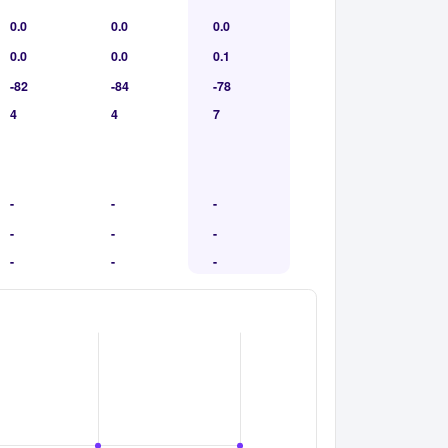
0.0
0.0
0.0
0.0
0.0
0.1
-82
-84
-78
4
4
7
-
-
-
-
-
-
-
-
-