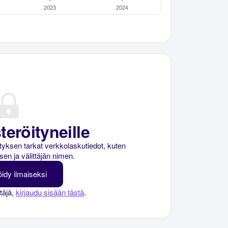
teröityneille
rityksen tarkat verkkolaskutiedot, kuten
sen ja välittäjän nimen.
öidy ilmaiseksi
ttäjä,
kirjaudu sisään tästä
.