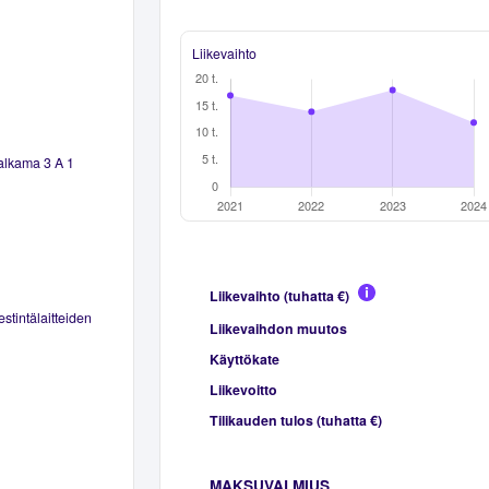
Liikevaihto
valkama 3 A 1
Liikevaihto (tuhatta €)
stintälaitteiden
Liikevaihdon muutos
Käyttökate
Liikevoitto
Tilikauden tulos (tuhatta €)
MAKSUVALMIUS