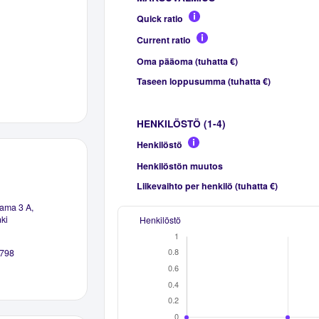
Quick ratio
Current ratio
Oma pääoma (tuhatta €)
Taseen loppusumma (tuhatta €)
HENKILÖSTÖ (1-4)
Henkilöstö
Henkilöstön muutos
Liikevaihto per henkilö (tuhatta €)
ama 3 A,
ki
Henkilöstö
798