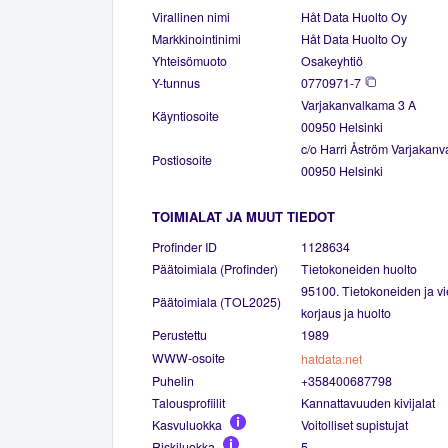
Virallinen nimi
Håt Data Huolto Oy
Markkinointinimi
Håt Data Huolto Oy
Yhteisömuoto
Osakeyhtiö
Y-tunnus
0770971-7
Varjakanvalkama 3 A
Käyntiosoite
00950 Helsinki
c/o Harri Åström Varjakan
Postiosoite
00950 Helsinki
TOIMIALAT JA MUUT TIEDOT
Profinder ID
1128634
Päätoimiala (Profinder)
Tietokoneiden huolto
95100. Tietokoneiden ja vie
Päätoimiala (TOL2025)
korjaus ja huolto
Perustettu
1989
WWW-osoite
hatdata.net
Puhelin
+358400687798
Talousprofiilit
Kannattavuuden kivijalat
Kasvuluokka
Voitolliset supistujat
Riskiluokka
5