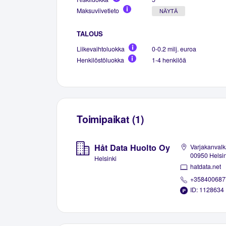
Maksuviivetieto
NÄYTÄ
TALOUS
Liikevaihtoluokka
0-0.2 milj. euroa
Henkilöstöluokka
1-4 henkilöä
Toimipaikat (1)
Håt Data Huolto Oy
Varjakanvalk
00950 Helsin
Helsinki
hatdata.net
+358400687
ID: 1128634