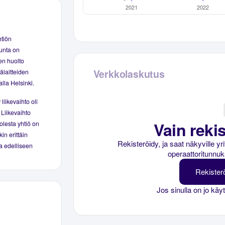
htiön
kunta on
en huolto
Verkkolaskutus
älaitteiden
lla Helsinki.
liikevaihto oli
 Liikevaihto
Vain rekis
olesta yhtiö on
kin erittäin
Rekisteröidy, ja saat näkyville y
na edelliseen
operaattoritunnuk
Rekister
Jos sinulla on jo käy