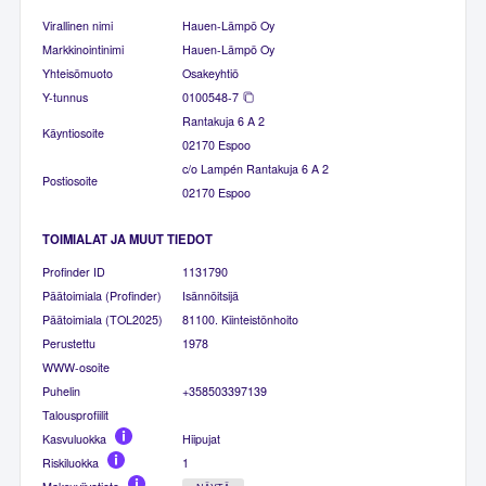
Virallinen nimi
Hauen-Lämpö Oy
Markkinointinimi
Hauen-Lämpö Oy
Yhteisömuoto
Osakeyhtiö
Y-tunnus
0100548-7
Rantakuja 6 A 2
Käyntiosoite
02170 Espoo
c/o Lampén Rantakuja 6 A 2
Postiosoite
02170 Espoo
TOIMIALAT JA MUUT TIEDOT
Profinder ID
1131790
Päätoimiala (Profinder)
Isännöitsijä
Päätoimiala (TOL2025)
81100. Kiinteistönhoito
Perustettu
1978
WWW-osoite
Puhelin
+358503397139
Talousprofiilit
Kasvuluokka
Hiipujat
Riskiluokka
1