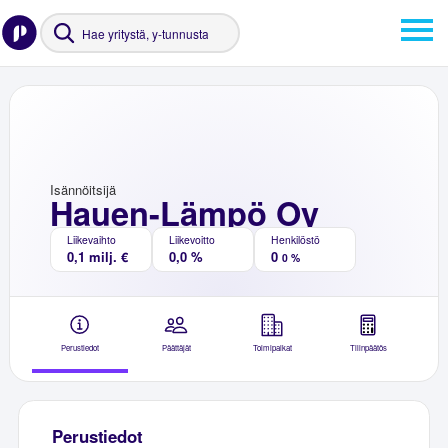
Isännöitsijä
Hauen-Lämpö Oy
Liikevaihto
Liikevoitto
Henkilöstö
0,1 milj. €
0,0 %
0
0 %
Perustiedot
Päättäjät
Toimipaikat
Tilinpäätös
Perustiedot