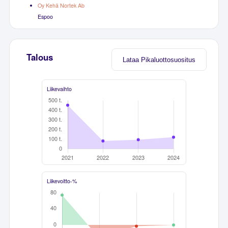
Oy Kehä Nortek Ab
Espoo
Talous
Lataa Pikaluottosuositus
Liikevaihto
Liikevoitto-%