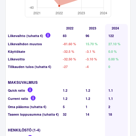
2022
2023
2024
Liikevaihto (tuhatta €)
83
96
122
Liikevaihdon muutos
-81.60 %
15.70 %
27.10 %
Käyttökate
-32.5 %
-3.1 %
0.0 %
Liikevoitto
-32.50 %
-3.10 %
0.00 %
Tilikauden tulos (tuhatta €)
-27
-4
0
MAKSUVALMIUS
Quick ratio
1.2
1.2
1.1
Current ratio
1.2
1.2
1.1
Oma pääoma (tuhatta €)
5
1
2
Taseen loppusumma (tuhatta €)
32
14
18
HENKILÖSTÖ (1-4)