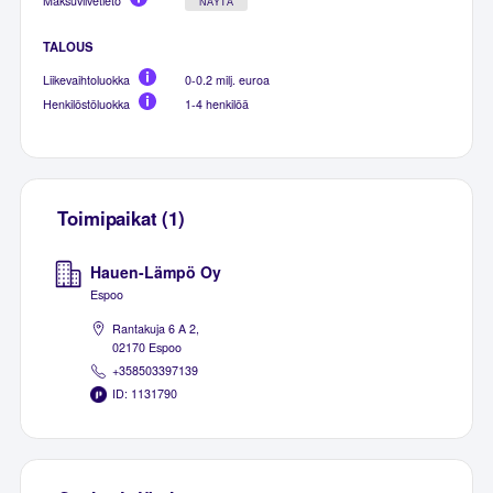
Maksuviivetieto
NÄYTÄ
TALOUS
Liikevaihtoluokka
0-0.2 milj. euroa
Henkilöstöluokka
1-4 henkilöä
Toimipaikat (1)
Hauen-Lämpö Oy
Espoo
Rantakuja 6 A 2,
02170 Espoo
+358503397139
ID: 1131790