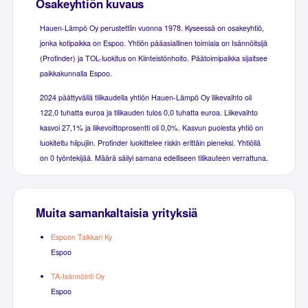
Osakeyhtiön kuvaus
Hauen-Lämpö Oy perustettiin vuonna 1978. Kyseessä on osakeyhtiö,
jonka kotipaikka on Espoo. Yhtiön pääasiallinen toimiala on Isännöitsijä
(Profinder) ja TOL-luokitus on Kiinteistönhoito. Päätoimipaikka sijaitsee
paikkakunnalla Espoo.
2024 päättyvällä tilikaudella yhtiön Hauen-Lämpö Oy liikevaihto oli
122,0 tuhatta euroa ja tilikauden tulos 0,0 tuhatta euroa. Liikevaihto
kasvoi 27,1% ja liikevoittoprosentti oli 0,0%. Kasvun puolesta yhtiö on
luokiteltu hiipujiin. Profinder luokittelee riskin erittäin pieneksi. Yhtiöllä
on 0 työntekijää. Määrä säilyi samana edelliseen tilikauteen verrattuna.
Muita samankaltaisia yrityksiä
Espoon Talkkari Ky
Espoo
TA-Isännöinti Oy
Espoo