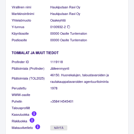
Virallinen nimi
Haukiputaan Ravi Oy
Markkinointinimi
Haukiputaan Ravi Oy
Yhteisömuoto
Osakeyhtiö
Y-tunnus
0100932-2
Käyntiosoite
00000 Osoite Tuntematon
Postiosoite
00000 Osoite Tuntematon
TOIMIALAT JA MUUT TIEDOT
Profinder ID
1119118
Päätoimiala (Profinder)
Jälleenmyynti
46150. Huonekalujen, taloustavaroiden ja
Päätoimiala (TOL2025)
rautakauppatavaroiden agentuuritoiminta
Perustettu
1978
WWW-osoite
Puhelin
+358414545401
Talousprofiilit
Kasvuluokka
Riskiluokka
Maksuviivetieto
NÄYTÄ