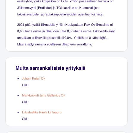
osakeyhtiö, jonka kotipaikka on Oulu. Yhtiön pääasiallinen toimiala on
Jälleenmyynti (Profinder) ja TOL-luokitus on Huonekalujen,
taloustavaroiden ja rautakauppatavaroiden agentuuritoiminta.
2021 päättyvällä tilikaudella yhtiön Haukiputaan Ravi Oy liikevaihto oli
0,0 tuhatta euroa ja tilikauden tulos 0,0 tuhatta euroa. Liikevaihto säilyi
ennallaan ja liikevoittoprosentti oli 0,0%. Yhtiöllä on 0 työntekijää.
Määrä säilyi samana edelliseen tilikauteen verrattuna.
Muita samankaltaisia yrityksiä
Juhani Kujari Oy
Oulu
Markkinointi Juha Gallenius Oy
Oulu
Edustusliike Paula Lintupuro
Oulu