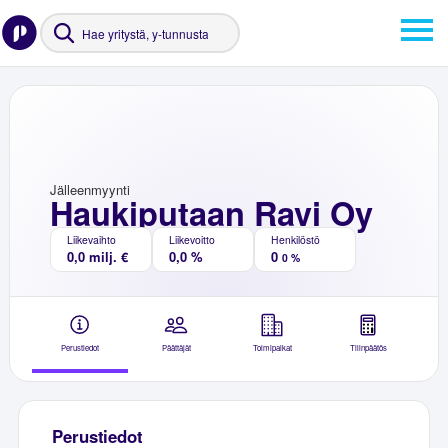
Jälleenmyynti
Haukiputaan Ravi Oy
Liikevaihto
Liikevoitto
Henkilöstö
0,0 milj. €
0,0 %
0
0 %
Perustiedot
Päättäjät
Toimipaikat
Tilinpäätös
Perustiedot