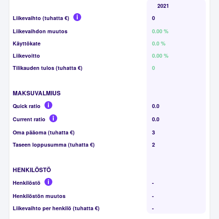
2021
Liikevaihto (tuhatta €)
0
Liikevaihdon muutos
0.00 %
Käyttökate
0.0 %
Liikevoitto
0.00 %
Tilikauden tulos (tuhatta €)
0
MAKSUVALMIUS
Quick ratio
0.0
Current ratio
0.0
Oma pääoma (tuhatta €)
3
Taseen loppusumma (tuhatta €)
2
HENKILÖSTÖ
Henkilöstö
-
Henkilöstön muutos
-
Liikevaihto per henkilö (tuhatta €)
-