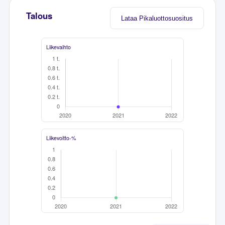
Talous
Lataa Pikaluottosuositus
Liikevaihto
Liikevoitto-%