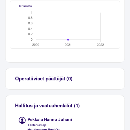
Henkilöstö
Operatiiviset päättäjät (0)
Hallitus ja vastuuhenkilöt (1)
Pekkala Hannu Juhani
Tilintarkastaja
Haukiputaan Ravi Oy