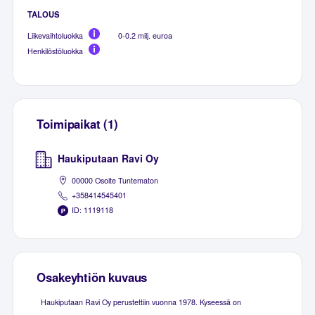
TALOUS
Liikevaihtoluokka
0-0.2 milj. euroa
Henkilöstöluokka
Toimipaikat (1)
Haukiputaan Ravi Oy
00000 Osoite Tuntematon
+358414545401
ID: 1119118
Osakeyhtiön kuvaus
Haukiputaan Ravi Oy perustettiin vuonna 1978. Kyseessä on