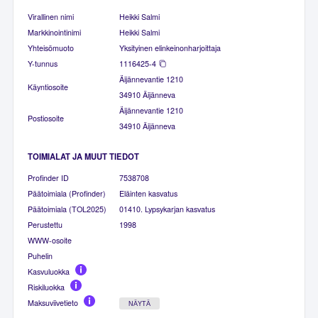
Virallinen nimi
Heikki Salmi
Markkinointinimi
Heikki Salmi
Yhteisömuoto
Yksityinen elinkeinonharjoittaja
Y-tunnus
1116425-4
Äijännevantie 1210
Käyntiosoite
34910 Äijänneva
Äijännevantie 1210
Postiosoite
34910 Äijänneva
TOIMIALAT JA MUUT TIEDOT
Profinder ID
7538708
Päätoimiala (Profinder)
Eläinten kasvatus
Päätoimiala (TOL2025)
01410. Lypsykarjan kasvatus
Perustettu
1998
WWW-osoite
Puhelin
Kasvuluokka
Riskiluokka
Maksuviivetieto
NÄYTÄ