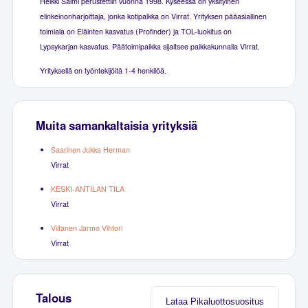
Heikki Salmi perustettiin vuonna 1998. Kyseessä on yksityinen
elinkeinonharjoittaja, jonka kotipaikka on Virrat. Yrityksen pääasiallinen
toimiala on Eläinten kasvatus (Profinder) ja TOL-luokitus on
Lypsykarjan kasvatus. Päätoimipaikka sijaitsee paikkakunnalla Virrat.
Yrityksellä on työntekijöitä 1-4 henkilöä.
Muita samankaltaisia yrityksiä
Saarinen Jukka Herman
Virrat
KESKI-ANTILAN TILA
Virrat
Viitanen Jarmo Vihtori
Virrat
Talous
Lataa Pikaluottosuositus