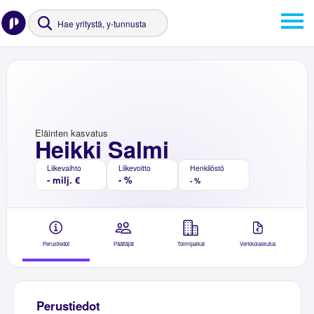
Eläinten kasvatus
Heikki Salmi
Liikevaihto
Liikevoitto
Henkilöstö
- milj. €
- %
- %
Perustiedot
Päättäjät
Toimipaikat
Verkkolaskutus
Perustiedot