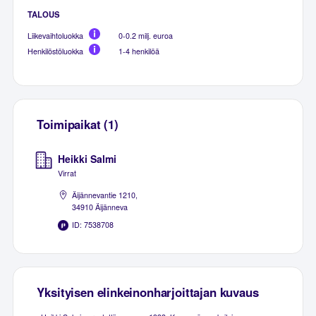
TALOUS
Liikevaihtoluokka
0-0.2 milj. euroa
Henkilöstöluokka
1-4 henkilöä
Toimipaikat (1)
Heikki Salmi
Virrat
Äijännevantie 1210,
34910 Äijänneva
ID: 7538708
Yksityisen elinkeinonharjoittajan kuvaus