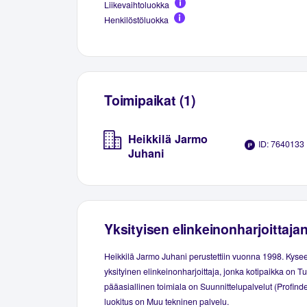
Liikevaihtoluokka
Henkilöstöluokka
Toimipaikat (1)
Heikkilä Jarmo
ID: 7640133
Juhani
Yksityisen elinkeinonharjoittaja
Heikkilä Jarmo Juhani perustettiin vuonna 1998. Kyse
yksityinen elinkeinonharjoittaja, jonka kotipaikka on Tu
pääasiallinen toimiala on Suunnittelupalvelut (Profinde
luokitus on Muu tekninen palvelu.