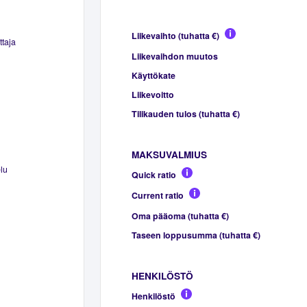
Liikevaihto (tuhatta €)
ttaja
Liikevaihdon muutos
Käyttökate
Liikevoitto
Tilikauden tulos (tuhatta €)
MAKSUVALMIUS
lu
Quick ratio
Current ratio
Oma pääoma (tuhatta €)
Taseen loppusumma (tuhatta €)
HENKILÖSTÖ
Henkilöstö