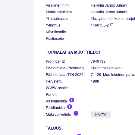
Virallinen nimi
Heikkilä Jarmo Juhani
Markkinointinimi
Heikkilä Jarmo Juhani
Yhteisömuoto
Yksityinen elinkeinonharjoi
Y-tunnus
1460155-2
Käyntiosoite
Postiosoite
TOIMIALAT JA MUUT TIEDOT
Profinder ID
7640133
Päätoimiala (Profinder)
Suunnittelupalvelut
Päätoimiala (TOL2025)
71129. Muu tekninen palve
Perustettu
1998
WWW-osoite
Puhelin
Kasvuluokka
Riskiluokka
Maksuviivetieto
NÄYTÄ
TALOUS