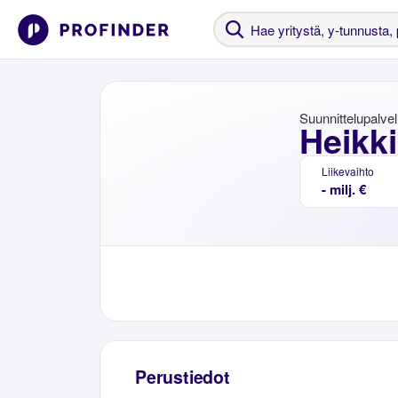
Suunnittelupalvel
Heikk
Liikevaihto
- milj. €
Perustiedot