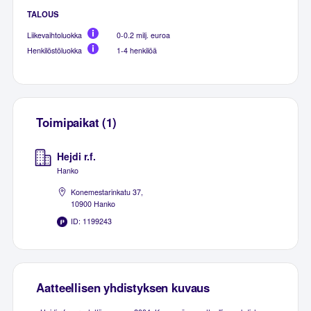
TALOUS
Liikevaihtoluokka
0-0.2 milj. euroa
Henkilöstöluokka
1-4 henkilöä
Toimipaikat (1)
Hejdi r.f.
Hanko
Konemestarinkatu 37,
10900 Hanko
ID: 1199243
Aatteellisen yhdistyksen kuvaus