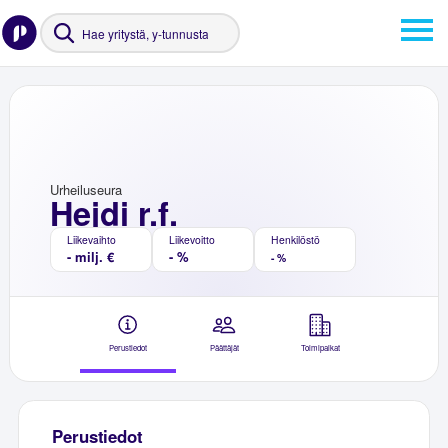
Urheiluseura
Hejdi r.f.
Liikevaihto
Liikevoitto
Henkilöstö
- milj. €
- %
- %
Perustiedot
Päättäjät
Toimipaikat
Perustiedot