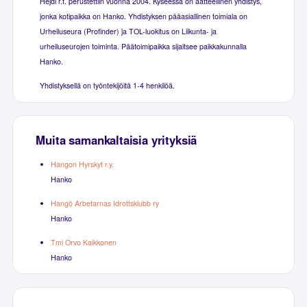
Hejdi r.f. perustettiin vuonna 2004. Kyseessä on aatteellinen yhdistys,
jonka kotipaikka on Hanko. Yhdistyksen pääasiallinen toimiala on
Urheiluseura (Profinder) ja TOL-luokitus on Liikunta- ja
urheiluseurojen toiminta. Päätoimipaikka sijaitsee paikkakunnalla
Hanko.
Yhdistyksellä on työntekijöitä 1-4 henkilöä.
Muita samankaltaisia yrityksiä
Hangon Hyrskyt r.y.
Hanko
Hangö Arbetarnas Idrottsklubb ry
Hanko
Tmi Orvo Kaikkonen
Hanko