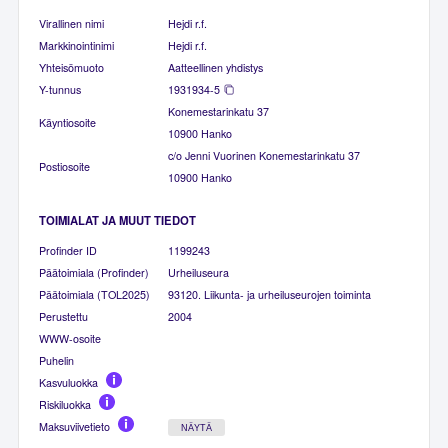
Virallinen nimi
Hejdi r.f.
Markkinointinimi
Hejdi r.f.
Yhteisömuoto
Aatteellinen yhdistys
Y-tunnus
1931934-5
Konemestarinkatu 37
Käyntiosoite
10900 Hanko
c/o Jenni Vuorinen Konemestarinkatu 37
Postiosoite
10900 Hanko
TOIMIALAT JA MUUT TIEDOT
Profinder ID
1199243
Päätoimiala (Profinder)
Urheiluseura
Päätoimiala (TOL2025)
93120. Liikunta- ja urheiluseurojen toiminta
Perustettu
2004
WWW-osoite
Puhelin
Kasvuluokka
Riskiluokka
Maksuviivetieto
NÄYTÄ