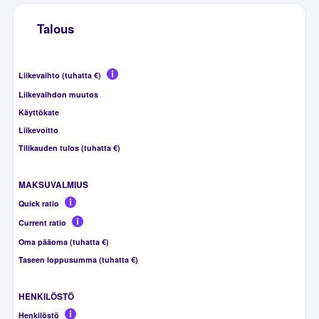
Talous
Liikevaihto (tuhatta €)
Liikevaihdon muutos
Käyttökate
Liikevoitto
Tilikauden tulos (tuhatta €)
MAKSUVALMIUS
Quick ratio
Current ratio
Oma pääoma (tuhatta €)
Taseen loppusumma (tuhatta €)
HENKILÖSTÖ
Henkilöstö