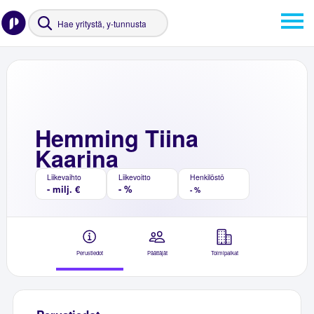
Hemming Tiina
Kaarina
Liikevaihto
Liikevoitto
Henkilöstö
- milj. €
- %
- %
Perustiedot
Päättäjät
Toimipaikat