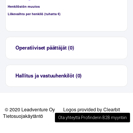
Henkilöstön muutos
Liikevaihto per henkilö (tuhatta €)
Operatiiviset päättäjät (0)
Hallitus ja vastuuhenkilöt (0)
© 2020 Leadventure Oy
Logos provided by Clearbit
Tietosuojakäytäntö
Ota yhteyttä Profinderin B2B myyntiin