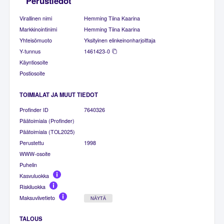
Perustiedot
Virallinen nimi
Hemming Tiina Kaarina
Markkinointinimi
Hemming Tiina Kaarina
Yhteisömuoto
Yksityinen elinkeinonharjoittaja
Y-tunnus
1461423-0
Käyntiosoite
Postiosoite
TOIMIALAT JA MUUT TIEDOT
Profinder ID
7640326
Päätoimiala (Profinder)
Päätoimiala (TOL2025)
Perustettu
1998
WWW-osoite
Puhelin
Kasvuluokka
Riskiluokka
Maksuviivetieto
NÄYTÄ
TALOUS