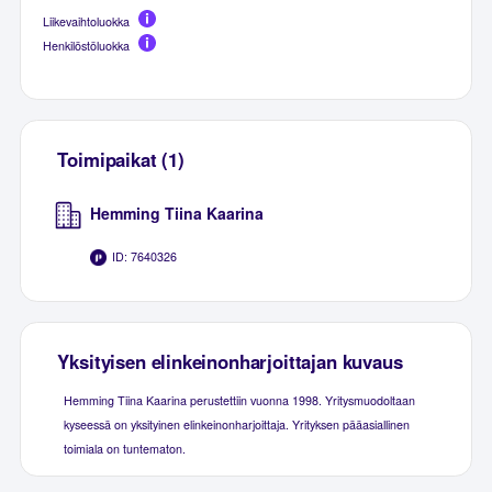
Liikevaihtoluokka
Henkilöstöluokka
Toimipaikat (1)
Hemming Tiina Kaarina
ID: 7640326
Yksityisen elinkeinonharjoittajan kuvaus
Hemming Tiina Kaarina perustettiin vuonna 1998. Yritysmuodoltaan
kyseessä on yksityinen elinkeinonharjoittaja. Yrityksen pääasiallinen
toimiala on tuntematon.