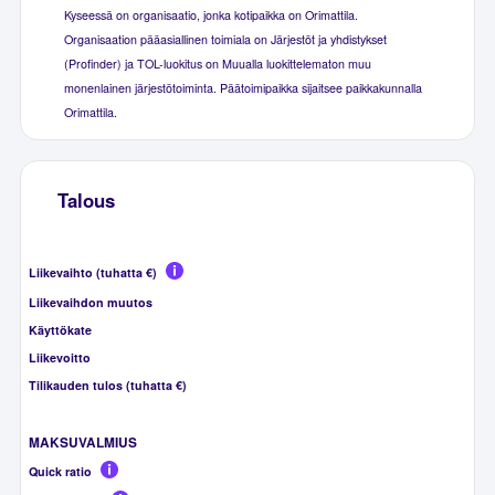
Kyseessä on organisaatio, jonka kotipaikka on Orimattila.
Organisaation pääasiallinen toimiala on Järjestöt ja yhdistykset
(Profinder) ja TOL-luokitus on Muualla luokittelematon muu
monenlainen järjestötoiminta. Päätoimipaikka sijaitsee paikkakunnalla
Orimattila.
Talous
Liikevaihto (tuhatta €)
Liikevaihdon muutos
Käyttökate
Liikevoitto
Tilikauden tulos (tuhatta €)
MAKSUVALMIUS
Quick ratio