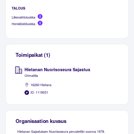
TALOUS
Liikevaihtoluokka
Henkilöstöluokka
Toimipaikat (1)
Hietanan Nuorisoseura Sajastus
Orimattila
16260 Hietana
ID: 1119031
Organisaation kuvaus
Hietanan Sajastuksen Nuorisoseura perustettiin vuonna 1978.