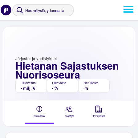
Järjestöt ja yhdistykset
Hietanan Sajastuksen
Nuorisoseura
Liikevaihto
Liikevoitto
Henkilöstö
- milj. €
- %
- %
Perustiedot
Päättäjät
Toimipaikat