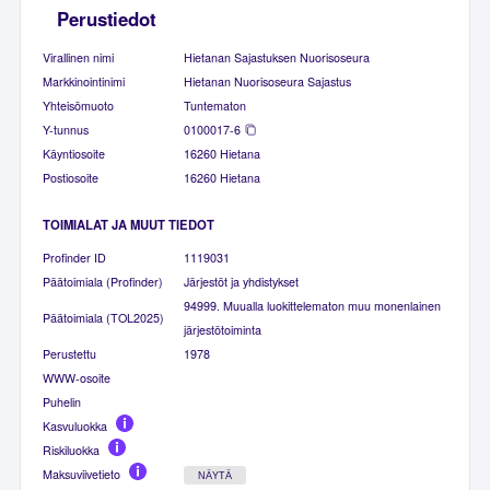
Perustiedot
Virallinen nimi
Hietanan Sajastuksen Nuorisoseura
Markkinointinimi
Hietanan Nuorisoseura Sajastus
Yhteisömuoto
Tuntematon
Y-tunnus
0100017-6
Käyntiosoite
16260 Hietana
Postiosoite
16260 Hietana
TOIMIALAT JA MUUT TIEDOT
Profinder ID
1119031
Päätoimiala (Profinder)
Järjestöt ja yhdistykset
94999. Muualla luokittelematon muu monenlainen
Päätoimiala (TOL2025)
järjestötoiminta
Perustettu
1978
WWW-osoite
Puhelin
Kasvuluokka
Riskiluokka
Maksuviivetieto
NÄYTÄ