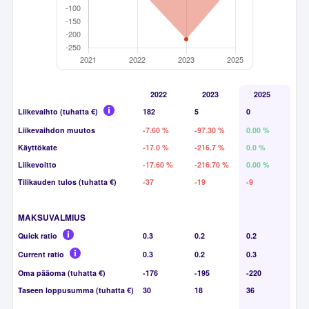
2022
2023
2025
Liikevaihto (tuhatta €)
182
5
0
Liikevaihdon muutos
-7.60 %
-97.30 %
0.00 %
Käyttökate
-17.0 %
-216.7 %
0.0 %
Liikevoitto
-17.60 %
-216.70 %
0.00 %
Tilikauden tulos (tuhatta €)
-37
-19
-9
MAKSUVALMIUS
Quick ratio
0.3
0.2
0.2
Current ratio
0.3
0.2
0.3
Oma pääoma (tuhatta €)
-176
-195
-220
Taseen loppusumma (tuhatta €)
30
18
36