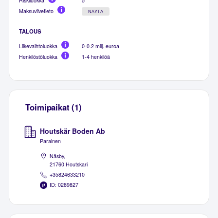
Riskiluokka
5
Maksuviivetieto
NÄYTÄ
TALOUS
Liikevaihtoluokka
0-0.2 milj. euroa
Henkilöstöluokka
1-4 henkilöä
Toimipaikat (1)
Houtskär Boden Ab
Parainen
Näsby,
21760 Houtskari
+35824633210
ID: 0289827