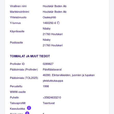
Virallinen nimi
Houtskär Boden Ab
Markkinointinimi
Houtskär Boden Ab
Yhteisömuoto
Osakeyhtiö
Y-tunnus
1460292-6
Näsby
Käyntiosoite
21760 Houtskari
Näsby
Postiosoite
21760 Houtskari
TOIMIALAT JA MUUT TIEDOT
Profinder ID
0289827
Päätoimiala (Profinder)
Päivittäistavarat
46390. Elintarvikkeiden, juomien ja tupakan
Päätoimiala (TOL2025)
yleistukkukauppa
Perustettu
1998
WWW-osoite
Puhelin
+35824633210
Talousprofiilit
Taantuvat
Kasvuluokka