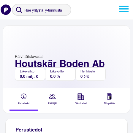
Päivittäistavarat
Houtskär Boden Ab
Liikevaihto
Liikevoitto
Henkilöstö
0,0 milj. €
0,0 %
0
0 %
Perustiedot
Päättäjät
Toimipaikat
Tilinpäätös
Perustiedot