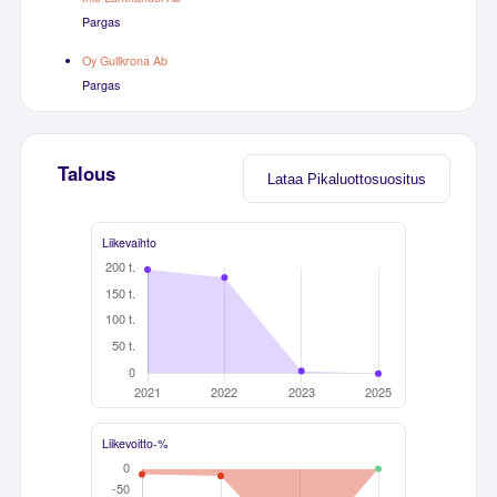
Pargas
Oy Gullkrona Ab
Pargas
Talous
Lataa Pikaluottosuositus
Liikevaihto
Liikevoitto-%