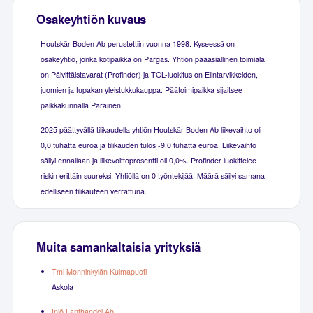
Osakeyhtiön kuvaus
Houtskär Boden Ab perustettiin vuonna 1998. Kyseessä on
osakeyhtiö, jonka kotipaikka on Pargas. Yhtiön pääasiallinen toimiala
on Päivittäistavarat (Profinder) ja TOL-luokitus on Elintarvikkeiden,
juomien ja tupakan yleistukkukauppa. Päätoimipaikka sijaitsee
paikkakunnalla Parainen.
2025 päättyvällä tilikaudella yhtiön Houtskär Boden Ab liikevaihto oli
0,0 tuhatta euroa ja tilikauden tulos -9,0 tuhatta euroa. Liikevaihto
säilyi ennallaan ja liikevoittoprosentti oli 0,0%. Profinder luokittelee
riskin erittäin suureksi. Yhtiöllä on 0 työntekijää. Määrä säilyi samana
edelliseen tilikauteen verrattuna.
Muita samankaltaisia yrityksiä
Tmi Monninkylän Kulmapuoti
Askola
Iniö Lanthandel Ab